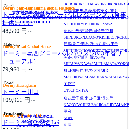
IKEBUKURO/ITABASHI/SHIKI/KAWA
Co-ed
Dormy Shin-tsunashima global residence
池袋/高田馬場/練馬/西東京/所沢
東京/神奈川/埼玉/千葉/栃木
ドーミー新綱島グローバルレジデンス（食事
TOKYO/KANAGAWA/SAITAMA
IKEBUKURO/TAKADANOBABA/NERI
提供無し）
CHIBA/TOCHIGI
NISHITOKYO/TOKOROZAWA
48,500
円～
新宿/中野/吉祥寺/国分寺/立川
SHINJUKU/NAKANO/KICHIJOJI/KOKU
新宿/登戸/調布/府中/多摩/八王子
Male-only
Dormy Kasai Global House
SHINJUKU/NOBORITO/CHOFU/FUCHU
ドーミー葛西グローバルハウス(2023年春リ
渋谷/川崎/蒲田/横浜/戸塚
ニューアル)
SHIBUYA/KAWASAKI/KAMATA/YOK
79,960
円～
町田/相模原/厚木/大和/湘南
MACHIDA/SAGAMIHARA/ATSUGI/YA
Co-ed
宇都宮
Dormy Kawaguchi
UTSUNOMIYA
ドーミー川口
名古屋/千種/東山/日進/長久手
109,960
円～
NAGOYA/CHIKUSA/HIGASHIYAMA/NI
甲府
Female-only
Dormy Hujimidai Lei
名古屋/甲府/新潟/金沢
KOFU
ドーミー富士見台Lei
NAGOYA/KOFU
新潟
NIIGATA/KANAZAWA