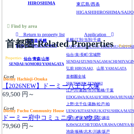
HIROSHIMA
東広島/西条
HIGASHIHIROSHIMA/SAIJO
Find by area
Return to property list
Application
札幌/江別/当別/千歳
首都圏-Related Properties
北海道/札幌
HOKKAIDO/SAPPORO
Related
SAPPORO/EBETSU/TOBETSU/CHITOS
仙台/泉/長町/宮城野
Properties
仙台/青森/山形
SENDAI/IZUMI/NAGAMACHI/MIYAGI
SENDAI/AOMORI/YAMAGATA
弘前
HIROSAKI
、
山形
YAMAGATA
Co-ed
首都圏全域
Dormy Hachioji-Otsuka
SHUTOKEN ZENNIKI
【2026NEW】ドーミー八王子大塚
江戸川/葛西/市川/船橋/千葉
69,500
円～
EDOGAWA/KASAI/ICHIKAWA/HUNABA
上野/北千住/葛飾/松戸/柏
Co-ed
Dormy Fuchu Community House
UENO/KITASENJU/KATSUSHIKA/MAT
ドーミー府中コミュニティハウス
川口/戸田/浦和/大宮/越谷
79,960
円～
KAWAGUCHI/TODA/URAWA/OMIYA/K
池袋/板橋/志木/川越/坂戸