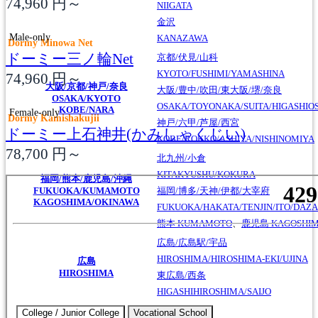
74,960
円～
NIIGATA
金沢
Male-only
KANAZAWA
Dormy Minowa Net
ドーミー三ノ輪Net
京都/伏見/山科
KYOTO/FUSHIMI/YAMASHINA
74,960
円～
大阪/京都/神戸/奈良
大阪/豊中/吹田/東大阪/堺/奈良
OSAKA/KYOTO
OSAKA/TOYONAKA/SUITA/HIGASHIO
KOBE/NARA
Female-only
Dormy Kamishakujii
神戸/六甲/芦屋/西宮
ドーミー上石神井(かみしゃくじい)
KOBE/ROKKO/ASHIYA/NISHINOMIYA
78,700
円～
北九州/小倉
KITAKYUSHU/KOKURA
福岡/熊本/鹿児島/沖縄
FUKUOKA/KUMAMOTO
福岡/博多/天神/伊都/大宰府
KAGOSHIMA/OKINAWA
FUKUOKA/HAKATA/TENJIN/ITO/DAZA
熊本
KUMAMOTO
、
鹿児島
KAGOSHI
広島/広島駅/宇品
HIROSHIMA/HIROSHIMA-EKI/UJINA
広島
HIROSHIMA
東広島/西条
HIGASHIHIROSHIMA/SAIJO
College / Junior College
Vocational School