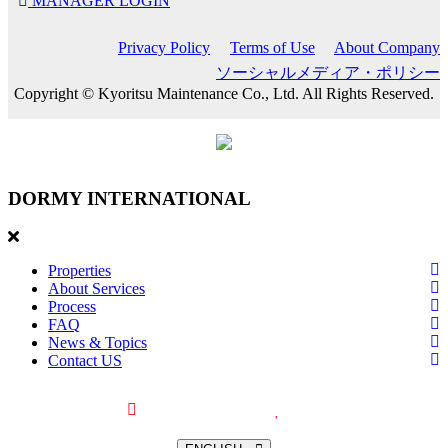
MANAGER LOGIN
Privacy Policy
Terms of Use
About Company
ソーシャルメディア・ポリシー
Copyright © Kyoritsu Maintenance Co., Ltd. All Rights Reserved.
DORMY
INTERNATIONAL
Properties
About Services
Process
FAQ
News & Topics
Contact US
Recently browsed
Liked