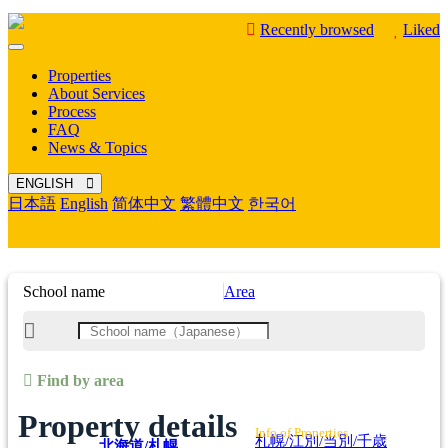
Recently browsed
Liked
Mobile
Menu
Properties
About Services
Process
FAQ
News & Topics
ENGLISH
日本語
English
简体中文
繁體中文
한국어
School name
Area
Find by area
Property details
Info of Properties
札幌/江別/当別/千歳
北海道/札幌