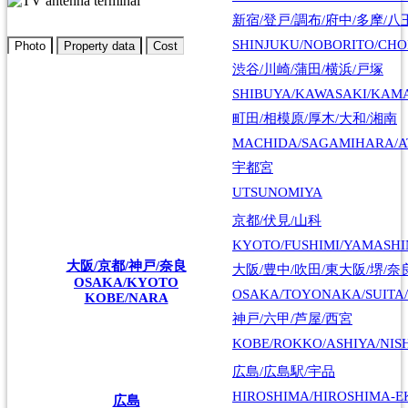
新宿/登戸/調布/府中/多摩/八
SHINJUKU/NOBORITO/CHO
Photo
Property data
Cost
渋谷/川崎/蒲田/横浜/戸塚
SHIBUYA/KAWASAKI/KAM
町田/相模原/厚木/大和/湘南
MACHIDA/SAGAMIHARA/A
宇都宮
UTSUNOMIYA
京都/伏見/山科
KYOTO/FUSHIMI/YAMASH
大阪/京都/神戸/奈良
大阪/豊中/吹田/東大阪/堺/奈
OSAKA/KYOTO
OSAKA/TOYONAKA/SUITA/
KOBE/NARA
神戸/六甲/芦屋/西宮
KOBE/ROKKO/ASHIYA/NIS
広島/広島駅/宇品
HIROSHIMA/HIROSHIMA-EK
広島