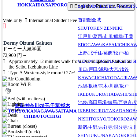
HOKKAIDO/SAPPORO
SAPPORO/EBETSU/TOBETS
English：Premium Rooms
首都圏全域
Male-only
International Student Fee
SHUTOKEN ZENNIKI
江戸川/葛西/市川/船橋/千葉
Dormy Oizumi Gakuen
EDOGAWA/KASAI/ICHIKAW
ドーミー大泉学園
上野/北千住/葛飾/松戸/柏
72,960
円～
UENO/KITASENJU/KATSUS
Approximately 12 minutes walk from Oizumigakuen Station on
the Seibu Ikebukuro Line
川口/戸田/浦和/大宮/越谷
Type A Western-style room 9.27㎡
KAWAGUCHI/TODA/URAWA
池袋/板橋/志木/川越/坂戸
IKEBUKURO/ITABASHI/SH
池袋/高田馬場/練馬/西東京/
東京/神奈川/埼玉/千葉/栃木
IKEBUKURO/TAKADANOB
TOKYO/KANAGAWA/SAITAMA
CHIBA/TOCHIGI
NISHITOKYO/TOKOROZAW
新宿/中野/吉祥寺/国分寺/立
SHINJUKU/NAKANO/KICHI