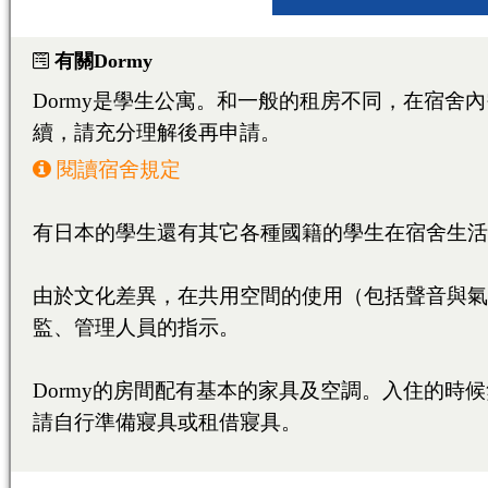
OSAKA/KYOTO
OSAKA/TOYONAKA/SU
KOBE/NARA
神戸/六甲/芦屋/西宮
KOBE/ROKKO/ASHIYA/
北九州/小倉
KITAKYUSHU/KOKUR
福岡/熊本/鹿児島/沖縄
福岡/博多/天神/伊都/大
FUKUOKA/KUMAMOTO
KAGOSHIMA/OKINAWA
FUKUOKA/HAKATA/TEN
熊本
KUMAMOTO
、
鹿
広島/広島駅/宇品
HIROSHIMA/HIROSHIMA
広島
HIROSHIMA
東広島/西条
HIGASHIHIROSHIMA/SA
大學・短期大學
專門學校
日本語學校
東京料理大学（神楽板キャンパス）
東京/神奈川/埼玉
東京料理大学（神楽板キャンパス）