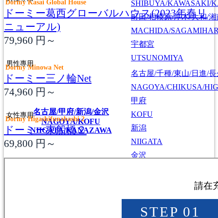
Dormy Kasai Global House
SHIBUYA/KAWASAKI/
ドーミー葛西グローバルハウス(2023年春リ
町田/相模原/厚木/大和/
ニューアル)
MACHIDA/SAGAMIHAR
79,960
円～
宇都宮
UTSUNOMIYA
男性專用
Dormy Minowa Net
名古屋/千種/東山/日進/
ドーミー三ノ輪Net
NAGOYA/CHIKUSA/HI
74,960
円～
甲府
名古屋/甲府/新潟/金沢
KOFU
女性專用
Dormy Higashifunabashi 2
NAGOYA/KOFU
新潟
ドーミー東船橋２
NIIGATA/KANAZAWA
NIIGATA
69,800
円～
金沢
KANAZAWA
京都/伏見/山科
KYOTO/FUSHIMI/YAM
大阪/京都/神戸/奈良
大阪/豊中/吹田/東大阪/堺