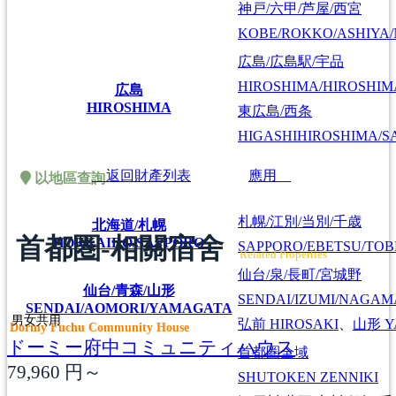
神戸/六甲/芦屋/西宮
KOBE/ROKKO/ASHIYA/
広島/広島駅/宇品
HIROSHIMA/HIROSHIMA
広島
HIROSHIMA
東広島/西条
HIGASHIHIROSHIMA/SA
返回財產列表
應用
以地區查詢
札幌/江別/当別/千歳
北海道/札幌
首都圏-相關宿舍
HOKKAIDO/SAPPORO
SAPPORO/EBETSU/TOB
Related Properties
仙台/泉/長町/宮城野
仙台/青森/山形
SENDAI/IZUMI/NAGAM
SENDAI/AOMORI/YAMAGATA
男女共用
弘前
HIROSAKI
、
山形
Y
Dormy Fuchu Community House
ドーミー府中コミュニティハウス
首都圏全域
79,960
円～
SHUTOKEN ZENNIKI