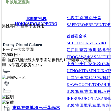
以地區查詢
札幌/江別/当別/千歳
北海道/札幌
HOKKAIDO/SAPPORO
SAPPORO/EBETSU/TOB
男性專用
國際學生費用
首都圏全域
SHUTOKEN ZENNIKI
Dormy Oizumi Gakuen
ドーミー大泉学園
江戸川/葛西/市川/船橋/
72,960
円～
EDOGAWA/KASAI/ICHI
從西武池袋線大泉學園站步行約12分鐘即可抵達。
上野/北千住/葛飾/松戸/柏
A型西式客房 9.27㎡
UENO/KITASENJU/KAT
川口/戸田/浦和/大宮/越谷
KAWAGUCHI/TODA/UR
池袋/板橋/志木/川越/坂戸
IKEBUKURO/ITABASHI
池袋/高田馬場/練馬/西東
東京/神奈川/埼玉/千葉/栃木