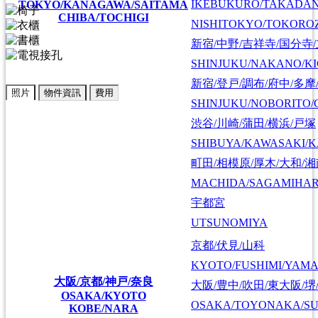
IKEBUKURO/TAKADA
TOKYO/KANAGAWA/SAITAMA
CHIBA/TOCHIGI
NISHITOKYO/TOKORO
新宿/中野/吉祥寺/国分寺
SHINJUKU/NAKANO/KI
新宿/登戸/調布/府中/多摩
照片
物件資訊
費用
SHINJUKU/NOBORITO/
渋谷/川崎/蒲田/横浜/戸塚
SHIBUYA/KAWASAKI/
町田/相模原/厚木/大和/
MACHIDA/SAGAMIHAR
宇都宮
UTSUNOMIYA
京都/伏見/山科
KYOTO/FUSHIMI/YAM
大阪/京都/神戸/奈良
大阪/豊中/吹田/東大阪/堺
OSAKA/KYOTO
OSAKA/TOYONAKA/SU
KOBE/NARA