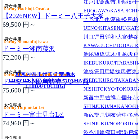
江戸川/葛西/市川/船橋/
男女共用
Dormy Hachioji-Otsuka
EDOGAWA/KASAI/ICHI
【2026NEW】ドーミー八王子大塚
上野/北千住/葛飾/松戸/柏
69,500
円～
UENO/KITASENJU/KAT
川口/戸田/浦和/大宮/越谷
男女共用
Dormy Shonanfujisawa
KAWAGUCHI/TODA/UR
ドーミー湘南藤沢
池袋/板橋/志木/川越/坂戸
72,200
円～
IKEBUKURO/ITABASHI
池袋/高田馬場/練馬/西東
男女共用
東京/神奈川/埼玉/千葉/栃木
Dormy Odakyu yomiuriland-mae
IKEBUKURO/TAKADA
ドーミー小田急読売ランド前
TOKYO/KANAGAWA/SAITAMA
CHIBA/TOCHIGI
NISHITOKYO/TOKORO
75,600
円～
新宿/中野/吉祥寺/国分寺
女性專用
SHINJUKU/NAKANO/KI
Dormy Hujimidai Lei
ドーミー富士見台Lei
新宿/登戸/調布/府中/多摩
74,960
円～
SHINJUKU/NOBORITO/
渋谷/川崎/蒲田/横浜/戸塚
男性專用