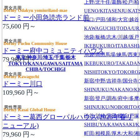
上野/北千住/葛飾/松戸/柏
男女共用
Dormy Odakyu yomiuriland-mae
UENO/KITASENJU/KAT
ドーミー小田急読売ランド前
川口/戸田/浦和/大宮/越谷
75,600
円～
KAWAGUCHI/TODA/UR
池袋/板橋/志木/川越/坂戸
男女共用
Dormy Fuchu Community House
IKEBUKURO/ITABASHI
ドーミー府中コミュニティハウス
池袋/高田馬場/練馬/西東
東京/神奈川/埼玉/千葉/栃木
79,960
円～
IKEBUKURO/TAKADA
TOKYO/KANAGAWA/SAITAMA
CHIBA/TOCHIGI
NISHITOKYO/TOKORO
男女共用
Dormy Kawaguchi
新宿/中野/吉祥寺/国分寺
ドーミー川口
SHINJUKU/NAKANO/KI
109,960
円～
新宿/登戸/調布/府中/多摩
SHINJUKU/NOBORITO/
男性専用
Dormy Kasai Global House
ドーミー葛西グローバルハウス(2023年春リ
渋谷/川崎/蒲田/横浜/戸塚
ニューアル)
SHIBUYA/KAWASAKI/
79,960
円～
町田/相模原/厚木/大和/