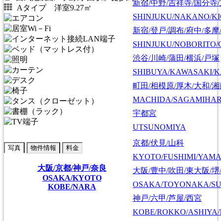
新宿/中野/吉祥寺/国分寺
Aタイプ 洋室9.27㎡
SHINJUKU/NAKANO/KI
新宿/登戸/調布/府中/多摩
SHINJUKU/NOBORITO/
渋谷/川崎/蒲田/横浜/戸塚
SHIBUYA/KAWASAKI/
町田/相模原/厚木/大和/
MACHIDA/SAGAMIHAR
宇都宮
UTSUNOMIYA
京都/伏見/山科
写真
物件情報
料金
KYOTO/FUSHIMI/YAM
大阪/京都/神戸/奈良
大阪/豊中/吹田/東大阪/堺
OSAKA/KYOTO
OSAKA/TOYONAKA/SU
KOBE/NARA
神戸/六甲/芦屋/西宮
KOBE/ROKKO/ASHIYA/