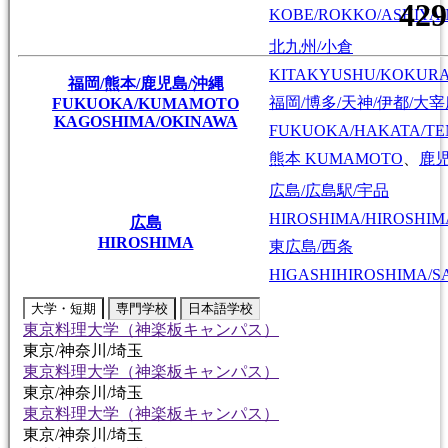
KOBE/ROKKO/ASHIYA/
北九州/小倉
KITAKYUSHU/KOKUR
福岡/熊本/鹿児島/沖縄
福岡/博多/天神/伊都/大
FUKUOKA/KUMAMOTO
KAGOSHIMA/OKINAWA
FUKUOKA/HAKATA/TEN
熊本
KUMAMOTO
、
鹿
広島/広島駅/宇品
HIROSHIMA/HIROSHIMA
広島
HIROSHIMA
東広島/西条
HIGASHIHIROSHIMA/SA
大学・短期
専門学校
日本語学校
東京料理大学（神楽板キャンパス）
東京/神奈川/埼玉
東京料理大学（神楽板キャンパス）
東京/神奈川/埼玉
東京料理大学（神楽板キャンパス）
東京/神奈川/埼玉