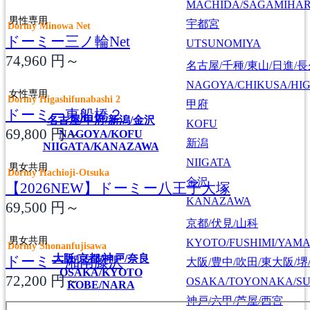
MACHIDA/SAGAMIHAR
男性専用
宇都宮
Dormy Minowa Net
ドーミー三ノ輪Net
UTSUNOMIYA
74,960
円～
名古屋/千種/東山/日進/
NAGOYA/CHIKUSA/HI
女性専用
Dormy Higashifunabashi 2
甲府
ドーミー東船橋２
名古屋/甲府/新潟/金沢
KOFU
69,800
円～
NAGOYA/KOFU
新潟
NIIGATA/KANAZAWA
NIIGATA
男女共用
Dormy Hachioji-Otsuka
金沢
【2026NEW】ドーミー八王子大塚
KANAZAWA
69,500
円～
京都/伏見/山科
男女共用
KYOTO/FUSHIMI/YAM
Dormy Shonanfujisawa
大阪/京都/神戸/奈良
ドーミー湘南藤沢
大阪/豊中/吹田/東大阪/堺
OSAKA/KYOTO
72,200
円～
OSAKA/TOYONAKA/SU
KOBE/NARA
神戸/六甲/芦屋/西宮