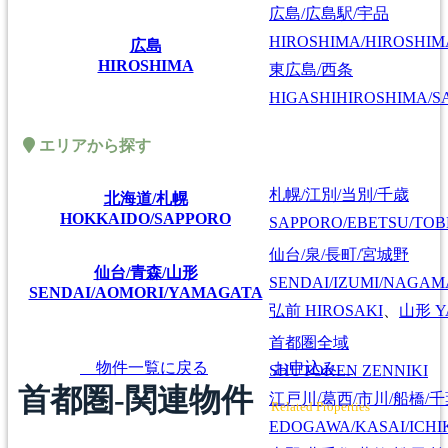
広島/広島駅/宇品
HIROSHIMA/HIROSHIMA
広島
HIROSHIMA
東広島/西条
HIGASHIHIROSHIMA/SA
エリアから探す
札幌/江別/当別/千歳
北海道/札幌
HOKKAIDO/SAPPORO
SAPPORO/EBETSU/TOB
仙台/泉/長町/宮城野
仙台/青森/山形
SENDAI/IZUMI/NAGAM
SENDAI/AOMORI/YAMAGATA
弘前
HIROSAKI
、
山形
Y
首都圏全域
物件一覧に戻る
お申込み
SHUTOKEN ZENNIKI
首都圏-関連物件
江戸川/葛西/市川/船橋/
Related Properties
EDOGAWA/KASAI/ICHI