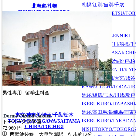
札幌/江別/当別/千歳
北海道/札幌
HOKKAIDO/SAPPORO
SAPPORO/EBETSU/TOB
首都圏全域
SHUTOKEN ZENNIKI
江戸川/葛西/市川/船橋/
EDOGAWA/KASAI/ICHI
上野/北千住/葛飾/松戸/柏
UENO/KITASENJU/KAT
川口/戸田/浦和/大宮/越谷
KAWAGUCHI/TODA/UR
男性専用
留学生料金
池袋/板橋/志木/川越/坂戸
IKEBUKURO/ITABASHI
池袋/高田馬場/練馬/西東
東京/神奈川/埼玉/千葉/栃木
Dormy Oizumi Gakuen
IKEBUKURO/TAKADA
TOKYO/KANAGAWA/SAITAMA
ドーミー大泉学園
CHIBA/TOCHIGI
72,960
円～
NISHITOKYO/TOKORO
西武池袋線「大泉学園駅」徒歩約12分