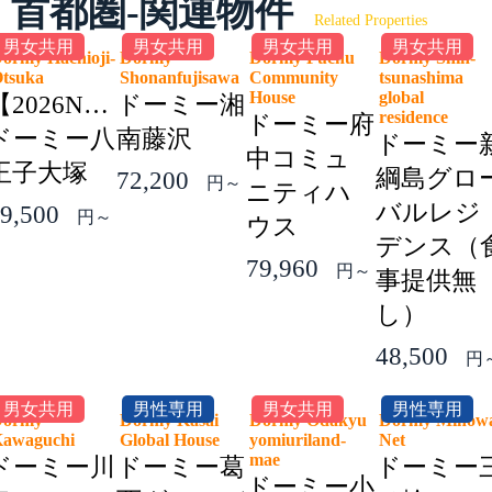
首都圏-関連物件
Related Properties
男女共用
男女共用
男女共用
男女共用
ormy Hachioji-
Dormy
Dormy Fuchu
Dormy Shin-
Otsuka
Shonanfujisawa
Community
tsunashima
House
global
【2026NEW】
ドーミー湘
residence
ドーミー府
ドーミー八
南藤沢
ドーミー
中コミュ
王子大塚
綱島グロ
72,200
円～
ニティハ
バルレジ
9,500
円～
ウス
デンス（
79,960
円～
事提供無
し）
48,500
円
男女共用
男性専用
男女共用
男性専用
Dormy
Dormy Kasai
Dormy Odakyu
Dormy Minow
Kawaguchi
Global House
yomiuriland-
Net
mae
ドーミー川
ドーミー葛
ドーミー
ドーミー小