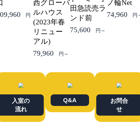
口
西グローバ
ノ輪Net
田急読売ラ
ルハウス
09,960
74,960
円
円
ンド前
(2023年春
～
75,600
リニュー
円～
アル)
79,960
円～
Q&A
入室の
お問合
流れ
せ