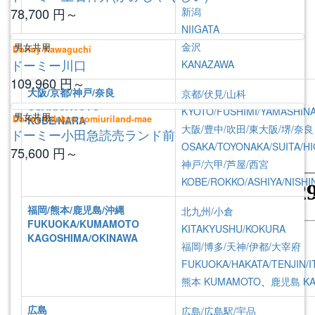
78,700
円～
新潟
NIIGATA
金沢
男女共用
Dormy Kawaguchi
ドーミー川口
KANAZAWA
109,960
円～
大阪/京都/神戸/奈良
京都/伏見/山科
OSAKA/KYOTO
KYOTO/FUSHIMI/YAMASHIN
男女共用
Dormy Odakyu yomiuriland-mae
KOBE/NARA
大阪/豊中/吹田/東大阪/堺/奈良
ドーミー小田急読売ランド前
OSAKA/TOYONAKA/SUITA/HI
75,600
円～
神戸/六甲/芦屋/西宮
KOBE/ROKKO/ASHIYA/NISHI
福岡/熊本/鹿児島/沖縄
北九州/小倉
FUKUOKA/KUMAMOTO
KITAKYUSHU/KOKURA
KAGOSHIMA/OKINAWA
福岡/博多/天神/伊都/大宰府
FUKUOKA/HAKATA/TENJIN/I
熊本
KUMAMOTO
、
鹿児島
K
広島
広島/広島駅/宇品