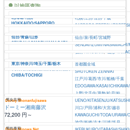
以地區查詢
北海道/札幌
札幌/江別/当別/千歳
HOKKAIDO/SAPPORO
SAPPORO/EBETSU/TOBETS
仙台/青森/山形
仙台/泉/長町/宮城野
SENDAI/AOMORI/YAMAGATA
SENDAI/IZUMI/NAGAMACHI/
弘前
HIROSAKI
、
山形
YAMA
東京/神奈川/埼玉/千葉/栃木
首都圏全域
TOKYO/KANAGAWA/SAITAMA
SHUTOKEN ZENNIKI
CHIBA/TOCHIGI
江戸川/葛西/市川/船橋/千葉
返回財產列表
應用
首都圏-相關宿舍
EDOGAWA/KASAI/ICHIKAWA
Related Properties
上野/北千住/葛飾/松戸/柏
男女共用
UENO/KITASENJU/KATSUSH
Dormy Shonanfujisawa
ドーミー湘南藤沢
川口/戸田/浦和/大宮/越谷
72,200
円～
KAWAGUCHI/TODA/URAWA/O
池袋/板橋/志木/川越/坂戸
男性專用
IKEBUKURO/ITABASHI/SHIK
Dormy Minowa Net