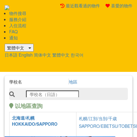
最近觀看過的物件
喜愛的物件
物件搜尋
Mobile
服務介紹
Menu
入住流程
FAQ
通知
繁體中文
日本語
English
简体中文
繁體中文
한국어
學校名
地區
以地區查詢
北海道/札幌
札幌/江別/当別/千歳
物件詳情
HOKKAIDO/SAPPORO
SAPPORO/EBETSU/TOBETS
Premium 房型
Info of Properties