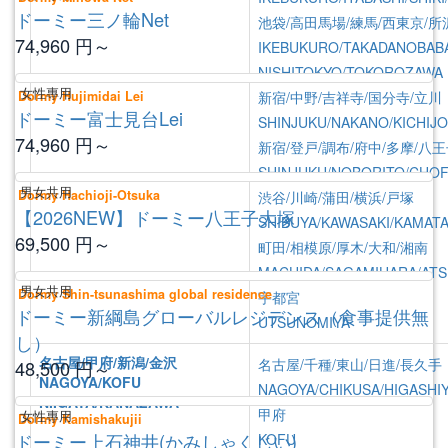
ドーミー三ノ輪Net
池袋/高田馬場/練馬/西東京/所
74,960
円～
IKEBUKURO/TAKADANOBAB
NISHITOKYO/TOKOROZAWA
女性專用
Dormy Hujimidai Lei
新宿/中野/吉祥寺/国分寺/立川
ドーミー富士見台Lei
SHINJUKU/NAKANO/KICHIJO
74,960
円～
新宿/登戸/調布/府中/多摩/八
SHINJUKU/NOBORITO/CHOF
男女共用
Dormy Hachioji-Otsuka
渋谷/川崎/蒲田/横浜/戸塚
【2026NEW】ドーミー八王子大塚
SHIBUYA/KAWASAKI/KAMAT
69,500
円～
町田/相模原/厚木/大和/湘南
MACHIDA/SAGAMIHARA/ATS
男女共用
Dormy Shin-tsunashima global residence
宇都宮
ドーミー新綱島グローバルレジデンス（食事提供無
UTSUNOMIYA
し）
名古屋/甲府/新潟/金沢
名古屋/千種/東山/日進/長久手
48,500
円～
NAGOYA/KOFU
NAGOYA/CHIKUSA/HIGASHI
NIIGATA/KANAZAWA
甲府
女性專用
Dormy Kamishakujii
ドーミー上石神井(かみしゃくじい)
KOFU