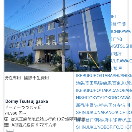
東京/神奈川/埼玉/千葉/栃木
首都圏全域
TOKYO/KANAGAWA/SAITAMA
SHUTOKEN ZENNIKI
CHIBA/TOCHIGI
江戸川/葛西/市川/船橋/千葉
EDOGAWA/KASAI/ICHIKAWA
上野/北千住/葛飾/松戸/柏
UENO/KITASENJU/KATSUSH
川口/戸田/浦和/大宮/越谷
KAWAGUCHI/TODA/URAWA/O
池袋/板橋/志木/川越/坂戸
IKEBUKURO/ITABASHI/SHIK
男性專用
國際學生費用
池袋/高田馬場/練馬/西東京/所
IKEBUKURO/TAKADANOBAB
NISHITOKYO/TOKOROZAWA
Dormy Tsutsujigaoka
新宿/中野/吉祥寺/国分寺/立川
ドーミーつつじヶ丘
SHINJUKU/NAKANO/KICHIJO
74,960
円～
從京王線筒地丘站步行約10分鐘即可抵達。
新宿/登戸/調布/府中/多摩/八
A型西式客房 9.72平方米
SHINJUKU/NOBORITO/CHOF