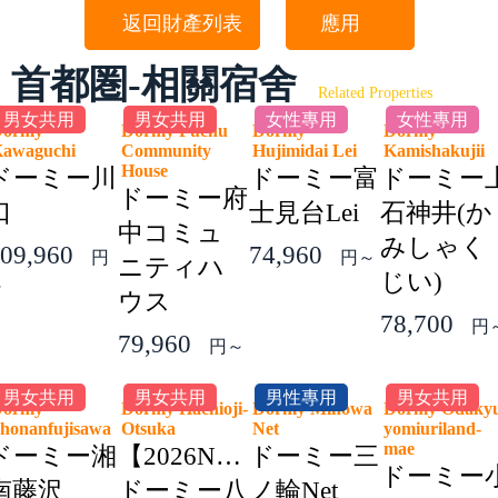
返回財產列表
應用
首都圏-相關宿舍
Related Properties
男女共用
男女共用
女性專用
女性專用
Dormy
Dormy Fuchu
Dormy
Dormy
Kawaguchi
Community
Hujimidai Lei
Kamishakuji
House
ドーミー川
ドーミー富
ドーミー
ドーミー府
口
士見台Lei
石神井(か
中コミュ
みしゃく
09,960
74,960
円
円～
ニティハ
じい)
～
ウス
78,700
円
79,960
円～
男女共用
男女共用
男性專用
男女共用
Dormy
Dormy Hachioji-
Dormy Minowa
Dormy Odaky
honanfujisawa
Otsuka
Net
yomiuriland-
mae
ドーミー湘
【2026NEW】
ドーミー三
ドーミー
南藤沢
ドーミー八
ノ輪Net