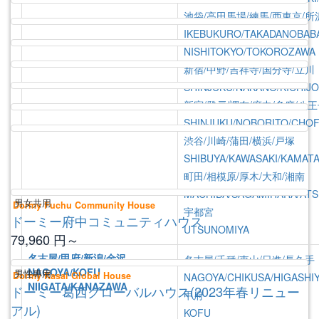
池袋/高田馬場/練馬/西東京/所
IKEBUKURO/TAKADANOBAB
NISHITOKYO/TOKOROZAWA
新宿/中野/吉祥寺/国分寺/立川
SHINJUKU/NAKANO/KICHIJO
新宿/登戸/調布/府中/多摩/八
SHINJUKU/NOBORITO/CHOF
渋谷/川崎/蒲田/横浜/戸塚
返回財產列表
應用
SHIBUYA/KAWASAKI/KAMAT
首都圏-相關宿舍
町田/相模原/厚木/大和/湘南
Related Properties
MACHIDA/SAGAMIHARA/ATS
男女共用
Dormy Fuchu Community House
宇都宮
ドーミー府中コミュニティハウス
UTSUNOMIYA
79,960
円～
名古屋/甲府/新潟/金沢
名古屋/千種/東山/日進/長久手
NAGOYA/KOFU
男性專用
Dormy Kasai Global House
NAGOYA/CHIKUSA/HIGASHI
NIIGATA/KANAZAWA
ドーミー葛西グローバルハウス(2023年春リニュー
甲府
アル)
KOFU