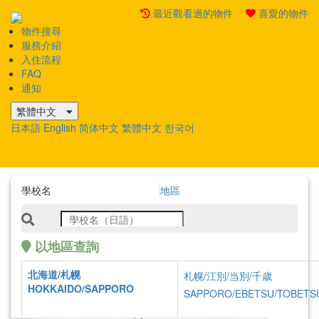
最近觀看過的物件
喜愛的物件
物件搜尋
Mobile
服務介紹
Menu
入住流程
FAQ
通知
繁體中文
日本語
English
简体中文
繁體中文
한국어
學校名
地區
以地區查詢
北海道/札幌
札幌/江別/当別/千歳
物件詳情
HOKKAIDO/SAPPORO
SAPPORO/EBETSU/TOBETS
Premium 房型
Info of Properties