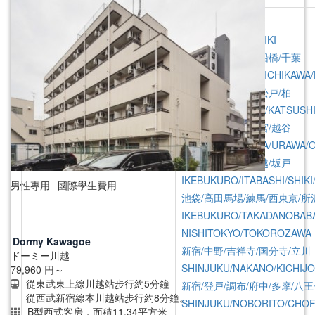
東京/神奈川/埼玉/千葉/栃木
首都圏全域
TOKYO/KANAGAWA/SAITAMA
SHUTOKEN ZENNIKI
CHIBA/TOCHIGI
江戸川/葛西/市川/船橋/千葉
EDOGAWA/KASAI/ICHIKAWA
上野/北千住/葛飾/松戸/柏
UENO/KITASENJU/KATSUSH
川口/戸田/浦和/大宮/越谷
KAWAGUCHI/TODA/URAWA/O
池袋/板橋/志木/川越/坂戸
IKEBUKURO/ITABASHI/SHIK
男性專用
國際學生費用
池袋/高田馬場/練馬/西東京/所
IKEBUKURO/TAKADANOBAB
NISHITOKYO/TOKOROZAWA
Dormy Kawagoe
新宿/中野/吉祥寺/国分寺/立川
ドーミー川越
SHINJUKU/NAKANO/KICHIJO
79,960
円～
從東武東上線川越站步行約5分鐘
新宿/登戸/調布/府中/多摩/八
從西武新宿線本川越站步行約8分鐘。
SHINJUKU/NOBORITO/CHOF
B型西式客房，面積11.34平方米