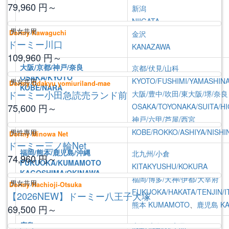
79,960
円～
新潟
NIIGATA
男女共用
Dormy Kawaguchi
金沢
ドーミー川口
KANAZAWA
109,960
円～
大阪/京都/神戸/奈良
京都/伏見/山科
OSAKA/KYOTO
KYOTO/FUSHIMI/YAMASHIN
男女共用
Dormy Odakyu yomiuriland-mae
KOBE/NARA
ドーミー小田急読売ランド前
大阪/豊中/吹田/東大阪/堺/奈良
OSAKA/TOYONAKA/SUITA/HI
75,600
円～
神戸/六甲/芦屋/西宮
KOBE/ROKKO/ASHIYA/NISHI
男性專用
Dormy Minowa Net
ドーミー三ノ輪Net
福岡/熊本/鹿児島/沖縄
北九州/小倉
74,960
円～
FUKUOKA/KUMAMOTO
KITAKYUSHU/KOKURA
KAGOSHIMA/OKINAWA
福岡/博多/天神/伊都/大宰府
男女共用
Dormy Hachioji-Otsuka
FUKUOKA/HAKATA/TENJIN/I
【2026NEW】ドーミー八王子大塚
熊本
KUMAMOTO
、
鹿児島
K
69,500
円～
広島
広島/広島駅/宇品