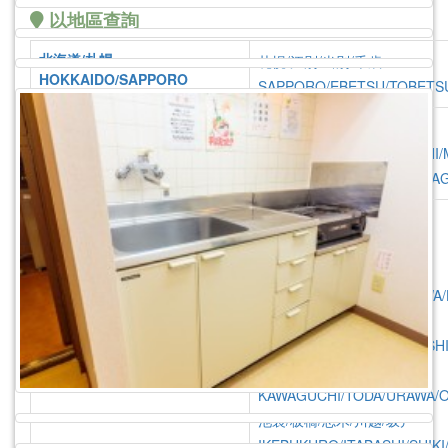
以地區查詢
北海道/札幌
札幌/江別/当別/千歳
HOKKAIDO/SAPPORO
SAPPORO/EBETSU/TOBETS
仙台/青森/山形
仙台/泉/長町/宮城野
SENDAI/AOMORI/YAMAGATA
SENDAI/IZUMI/NAGAMACHI/
弘前
HIROSAKI
、
山形
YAMA
東京/神奈川/埼玉/千葉/栃木
首都圏全域
TOKYO/KANAGAWA/SAITAMA
SHUTOKEN ZENNIKI
CHIBA/TOCHIGI
江戸川/葛西/市川/船橋/千葉
EDOGAWA/KASAI/ICHIKAWA
上野/北千住/葛飾/松戸/柏
UENO/KITASENJU/KATSUSH
川口/戸田/浦和/大宮/越谷
KAWAGUCHI/TODA/URAWA/O
池袋/板橋/志木/川越/坂戸
IKEBUKURO/ITABASHI/SHIK