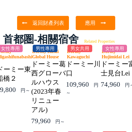
返回財產列表
應用
首都圏-相關宿舍
Related Properties
女性專用
男性專用
男女共用
女性專用
Dormy
Dormy Kasai
Dormy
Dormy
igashifunabashi
Global House
Kawaguchi
Hujimidai Le
2
ドーミー葛
ドーミー川
ドーミー
ドーミー東
西グローバ
口
士見台Lei
船橋２
ルハウス
109,960
74,960
円
円
9,800
円～
(2023年春
～
リニュー
アル)
79,960
円～