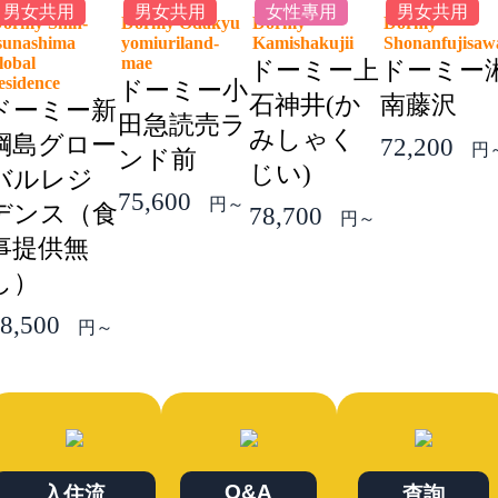
男女共用
男女共用
女性專用
男女共用
ormy Shin-
Dormy Odakyu
Dormy
Dormy
sunashima
yomiuriland-
Kamishakujii
Shonanfujis
lobal
mae
ドーミー上
ドーミー
esidence
ドーミー小
石神井(か
南藤沢
ドーミー新
田急読売ラ
みしゃく
綱島グロー
72,200
円
ンド前
じい)
バルレジ
75,600
円～
デンス（食
78,700
円～
事提供無
し）
8,500
円～
Q&A
入住流
查詢