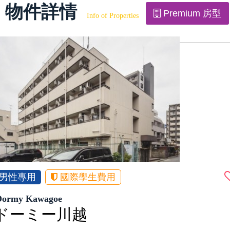
物件詳情
Premium 房型
Info of Properties
男性專用
國際學生費用
Dormy Kawagoe
ドーミー川越