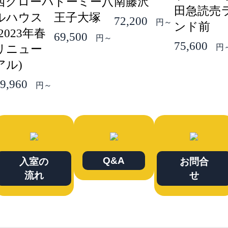
西グローバ
ドーミー八
南藤沢
田急読売
ルハウス
王子大塚
72,200
円～
ンド前
(2023年春
69,500
円～
75,600
リニュー
円
アル)
9,960
円～
Q&A
入室の
お問合
流れ
せ