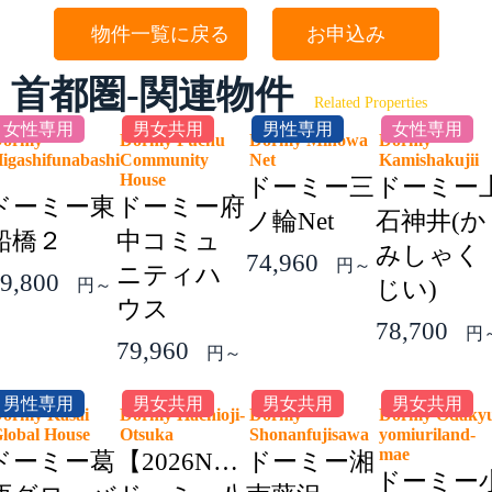
物件一覧に戻る
お申込み
首都圏-関連物件
Related Properties
女性専用
男女共用
男性専用
女性専用
Dormy
Dormy Fuchu
Dormy Minowa
Dormy
igashifunabashi
Community
Net
Kamishakuji
2
House
ドーミー三
ドーミー
ドーミー東
ドーミー府
ノ輪Net
石神井(か
船橋２
中コミュ
みしゃく
74,960
円～
ニティハ
9,800
円～
じい)
ウス
78,700
円
79,960
円～
男性専用
男女共用
男女共用
男女共用
ormy Kasai
Dormy Hachioji-
Dormy
Dormy Odaky
lobal House
Otsuka
Shonanfujisawa
yomiuriland-
mae
ドーミー葛
【2026NEW】
ドーミー湘
ドーミー