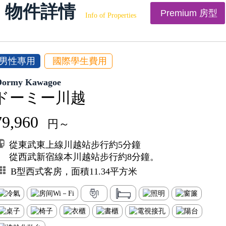
物件詳情
Premium 房型
Info of Properties
男性專用
國際學生費用
Dormy Kawagoe
ドーミー川越
79,960
円～
從東武東上線川越站步行約5分鐘
從西武新宿線本川越站步行約8分鐘。
B型西式客房，面積11.34平方米