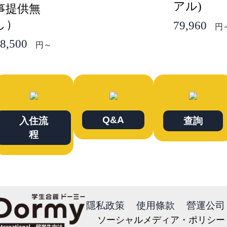
アル)
事提供無
し）
79,960
円
8,500
円～
Q&A
入住流
查詢
程
隱私政策
使用條款
營運公司
ソーシャルメディア・ポリシー