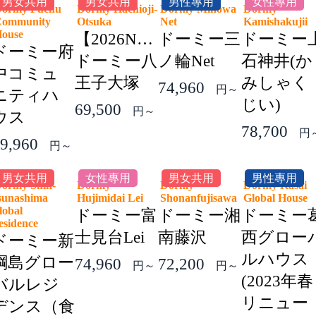
男女共用
男女共用
男性專用
女性專用
ormy Fuchu
Dormy Hachioji-
Dormy Minowa
Dormy
ommunity
Otsuka
Net
Kamishakuji
House
【2026NEW】
ドーミー三
ドーミー
ドーミー府
ドーミー八
ノ輪Net
石神井(か
中コミュ
王子大塚
みしゃく
74,960
円～
ニティハ
じい)
69,500
円～
ウス
78,700
円
9,960
円～
男女共用
女性專用
男女共用
男性專用
ormy Shin-
Dormy
Dormy
Dormy Kasai
sunashima
Hujimidai Lei
Shonanfujisawa
Global Hous
lobal
ドーミー富
ドーミー湘
ドーミー
esidence
士見台Lei
南藤沢
西グロー
ドーミー新
ルハウス
綱島グロー
74,960
72,200
円～
円～
(2023年春
バルレジ
リニュー
デンス（食