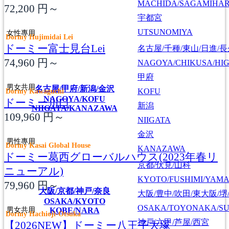
MACHIDA/SAGAMIHAR
72,200
円～
宇都宮
UTSUNOMIYA
女性專用
Dormy Hujimidai Lei
ドーミー富士見台Lei
名古屋/千種/東山/日進/
74,960
円～
NAGOYA/CHIKUSA/HI
甲府
男女共用
名古屋/甲府/新潟/金沢
Dormy Kawaguchi
KOFU
NAGOYA/KOFU
ドーミー川口
新潟
NIIGATA/KANAZAWA
109,960
円～
NIIGATA
金沢
男性專用
Dormy Kasai Global House
KANAZAWA
ドーミー葛西グローバルハウス(2023年春リ
京都/伏見/山科
ニューアル)
KYOTO/FUSHIMI/YAM
79,960
円～
大阪/京都/神戸/奈良
大阪/豊中/吹田/東大阪/堺
OSAKA/KYOTO
OSAKA/TOYONAKA/SU
男女共用
KOBE/NARA
Dormy Hachioji-Otsuka
神戸/六甲/芦屋/西宮
【2026NEW】ドーミー八王子大塚