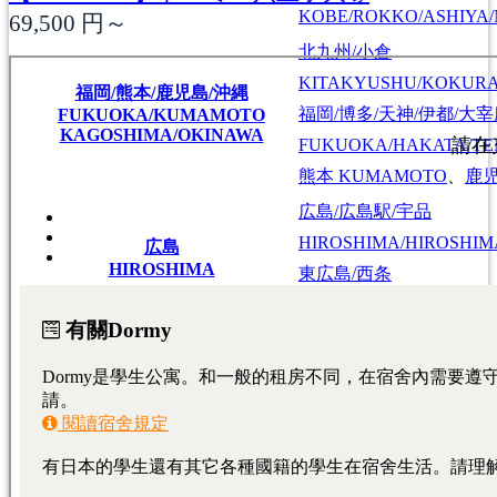
KOBE/ROKKO/ASHIYA/
69,500
円～
北九州/小倉
KITAKYUSHU/KOKUR
福岡/熊本/鹿児島/沖縄
福岡/博多/天神/伊都/大
FUKUOKA/KUMAMOTO
KAGOSHIMA/OKINAWA
FUKUOKA/HAKATA/TEN
熊本
KUMAMOTO
、
鹿
広島/広島駅/宇品
HIROSHIMA/HIROSHIMA
広島
HIROSHIMA
東広島/西条
HIGASHIHIROSHIMA/SA
大學・短期大學
專門學校
日本語學校
東京料理大学（神楽板キャンパス）
東京/神奈川/埼玉
東京料理大学（神楽板キャンパス）
東京/神奈川/埼玉
東京料理大学（神楽板キャンパス）
東京/神奈川/埼玉