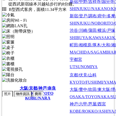
新宿/中野/吉祥寺/国分寺
從西武新宿線本川越站步行約8分鐘。
SHINJUKU/NAKANO/KI
B型西式客房，面積11.34平方米
新宿/登戸/調布/府中/多摩
SHINJUKU/NOBORITO/
渋谷/川崎/蒲田/横浜/戸塚
SHIBUYA/KAWASAKI/
町田/相模原/厚木/大和/
MACHIDA/SAGAMIHAR
宇都宮
UTSUNOMIYA
京都/伏見/山科
KYOTO/FUSHIMI/YAM
大阪/京都/神戸/奈良
大阪/豊中/吹田/東大阪/堺
OSAKA/KYOTO
照片
物件資訊
費用
OSAKA/TOYONAKA/SU
KOBE/NARA
神戸/六甲/芦屋/西宮
KOBE/ROKKO/ASHIYA/