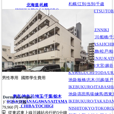
札幌/江別/当別/千歳
北海道/札幌
HOKKAIDO/SAPPORO
SAPPORO/EBETSU/TOB
首都圏全域
SHUTOKEN ZENNIKI
江戸川/葛西/市川/船橋/
EDOGAWA/KASAI/ICHI
上野/北千住/葛飾/松戸/柏
UENO/KITASENJU/KAT
川口/戸田/浦和/大宮/越谷
KAWAGUCHI/TODA/UR
男性專用
國際學生費用
池袋/板橋/志木/川越/坂戸
IKEBUKURO/ITABASHI
池袋/高田馬場/練馬/西東
東京/神奈川/埼玉/千葉/栃木
Dormy Kawagoe
IKEBUKURO/TAKADA
TOKYO/KANAGAWA/SAITAMA
ドーミー川越
CHIBA/TOCHIGI
79,960
円～
NISHITOKYO/TOKORO
從東武東上線川越站步行約5分鐘