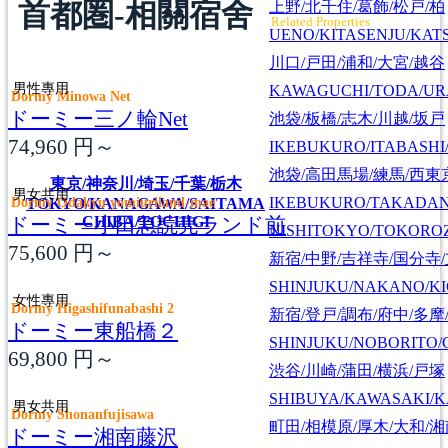
首都圏-相關宿舍
上野/北千住/葛飾/松戸/柏
Related Properties
UENO/KITASENJU/KAT
川口/戸田/浦和/大宮/越谷
男性專用
KAWAGUCHI/TODA/UR
Dormy Minowa Net
ドーミー三ノ輪Net
池袋/板橋/志木/川越/坂戸
74,960
円～
IKEBUKURO/ITABASHI
池袋/高田馬場/練馬/西東
東京/神奈川/埼玉/千葉/栃木
男女共用
Dormy Odakyu yomiuriland-mae
IKEBUKURO/TAKADA
TOKYO/KANAGAWA/SAITAMA
ドーミー小田急読売ランド前
CHIBA/TOCHIGI
NISHITOKYO/TOKORO
75,600
円～
新宿/中野/吉祥寺/国分寺
SHINJUKU/NAKANO/KI
女性專用
Dormy Higashifunabashi 2
新宿/登戸/調布/府中/多摩
ドーミー東船橋２
SHINJUKU/NOBORITO/
69,800
円～
渋谷/川崎/蒲田/横浜/戸塚
SHIBUYA/KAWASAKI/
男女共用
Dormy Shonanfujisawa
町田/相模原/厚木/大和/
ドーミー湘南藤沢