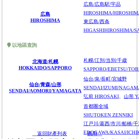
広島/広島駅/宇品
HIROSHIMA/HIROSHIMA
広島
HIROSHIMA
東広島/西条
HIGASHIHIROSHIMA/SA
以地區查詢
札幌/江別/当別/千歳
北海道/札幌
HOKKAIDO/SAPPORO
SAPPORO/EBETSU/TOB
仙台/泉/長町/宮城野
仙台/青森/山形
SENDAI/IZUMI/NAGAM
SENDAI/AOMORI/YAMAGATA
弘前
HIROSAKI
、
山形
Y
首都圏全域
SHUTOKEN ZENNIKI
江戸川/葛西/市川/船橋/
EDOGAWA/KASAI/ICHI
返回財產列表
應用