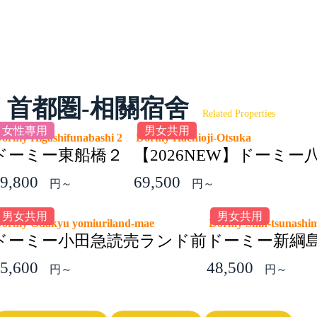
首都圏-相關宿舍
Related Properties
女性專用
男女共用
ormy Higashifunabashi 2
Dormy Hachioji-Otsuka
ドーミー東船橋２
【2026NEW】ドーミー
9,800
69,500
円～
円～
男女共用
男女共用
ormy Odakyu yomiuriland-mae
Dormy Shin-tsunashi
ドーミー小田急読売ランド前
ドーミー新綱
5,600
48,500
円～
円～