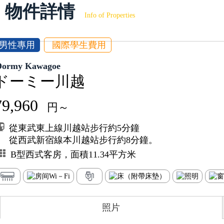
物件詳情
Info of Properties
男性專用
國際學生費用
Dormy Kawagoe
ドーミー川越
79,960
円～
從東武東上線川越站步行約5分鐘
從西武新宿線本川越站步行約8分鐘。
B型西式客房，面積11.34平方米
照片