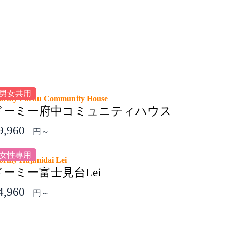
男女共用
ormy Fuchu Community House
ドーミー府中コミュニティハウス
9,960
円～
女性專用
ormy Hujimidai Lei
ドーミー富士見台Lei
4,960
円～