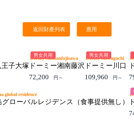
返回財產列表
應用
男女共用
男女共用
Dormy Shonanfujisawa
Dormy Kawaguchi
D
八王子大塚
ドーミー湘南藤沢
ドーミー川口
72,200
109,960
7
円～
円～
ma global residence
D
島グローバルレジデンス（食事提供無し）
7