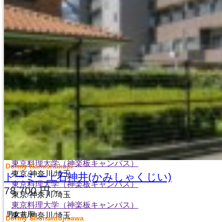
福岡/熊本/鹿児島/沖縄
FUKUOKA/KUMAMOTO
KAGOSHIMA/OKINAWA
広島
HIROSHIMA
大学・短期
専門学校
日本語学校
東京料理大学（神楽板キャンパス）
Dormy Kamishakujii
東京/神奈川/埼玉
ドーミー上石神井(かみしゃくじい)
東京料理大学（神楽板キャンパス）
78,700
円～
東京/神奈川/埼玉
東京料理大学（神楽板キャンパス）
男女共用
東京/神奈川/埼玉
Dormy Shonanfujisawa