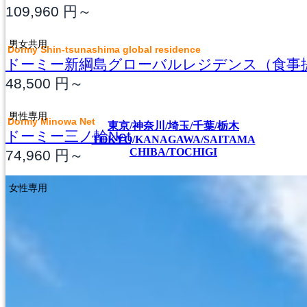
109,960
円～
男女共用
Dormy Shin-tsunashima global residence
ドーミー新綱島グローバルレジデンス（食事
48,500
円～
男性専用
Dormy Minowa Net
東京/神奈川/埼玉/千葉/栃木
ドーミー三ノ輪Net
TOKYO/KANAGAWA/SAITAMA
CHIBA/TOCHIGI
74,960
円～
女性専用