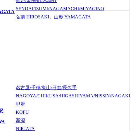
仙台/泉/長町/宮城野
SENDAI/IZUMI/NAGAMACHI/MIYAGINO
AGATA
弘前
HIROSAKI
、
山形
YAMAGATA
名古屋/千種/東山/日進/長久手
NAGOYA/CHIKUSA/HIGASHIYAMA/NISSIN/NAGAK
甲府
沢
KOFU
新潟
WA
NIIGATA