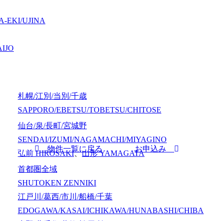
-EKI/UJINA
IJO
札幌/江別/当別/千歳
SAPPORO/EBETSU/TOBETSU/CHITOSE
仙台/泉/長町/宮城野
SENDAI/IZUMI/NAGAMACHI/MIYAGINO
物件一覧に戻る
お申込み
弘前
HIROSAKI
、
山形
YAMAGATA
首都圏全域
SHUTOKEN ZENNIKI
江戸川/葛西/市川/船橋/千葉
EDOGAWA/KASAI/ICHIKAWA/HUNABASHI/CHIBA