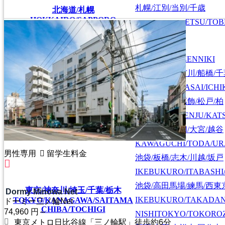
札幌/江別/当別/千歳
北海道/札幌
HOKKAIDO/SAPPORO
SAPPORO/EBETSU/TOB
首都圏全域
SHUTOKEN ZENNIKI
江戸川/葛西/市川/船橋/
EDOGAWA/KASAI/ICHI
上野/北千住/葛飾/松戸/柏
UENO/KITASENJU/KAT
川口/戸田/浦和/大宮/越谷
KAWAGUCHI/TODA/UR
男性専用
留学生料金
池袋/板橋/志木/川越/坂戸
IKEBUKURO/ITABASHI
池袋/高田馬場/練馬/西東
東京/神奈川/埼玉/千葉/栃木
Dormy Minowa Net
IKEBUKURO/TAKADA
TOKYO/KANAGAWA/SAITAMA
ドーミー三ノ輪Net
CHIBA/TOCHIGI
74,960
円～
NISHITOKYO/TOKORO
東京メトロ日比谷線「三ノ輪駅」徒歩約6分