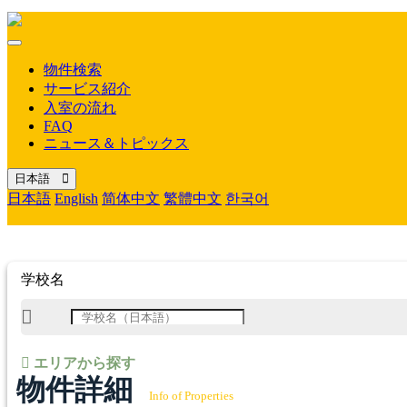
Mobile
Menu
物件検索
サービス紹介
入室の流れ
FAQ
ニュース＆トピックス
日本語
日本語
English
简体中文
繁體中文
한국어
学校名
エリアから探す
物件詳細
Info of Properties