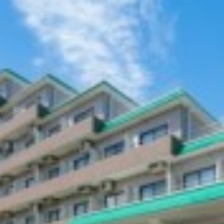
MACHIDA/SAGAMIHARA/ATSUGI/YAMATO/SYONAN
宇都宮
UTSUNOMIYA
名古屋/千種/東山/日進/長久手
NAGOYA/CHIKUSA/HIGASHIYAMA/NISSIN/NAGAKUT
甲府
KOFU
新潟
NIIGATA
金沢
KANAZAWA
京都/伏見/山科
KYOTO/FUSHIMI/YAMASHINA
大阪/豊中/吹田/東大阪/堺/奈良
OSAKA/TOYONAKA/SUITA/HIGASHIOSAKA/SAKAI/N
神戸/六甲/芦屋/西宮