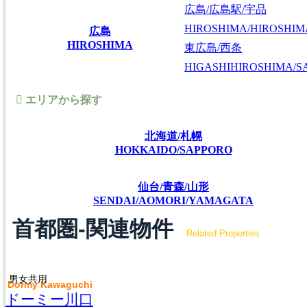
広島/広島駅/宇品
HIROSHIMA/HIROSHIMA
広島
HIROSHIMA
東広島/西条
HIGASHIHIROSHIMA/SA
エリアから探す
北海道/札幌
HOKKAIDO/SAPPORO
仙台/青森/山形
SENDAI/AOMORI/YAMAGATA
首都圏-関連物件
Related Properties
男女共用
Dormy Kawaguchi
ドーミー川口