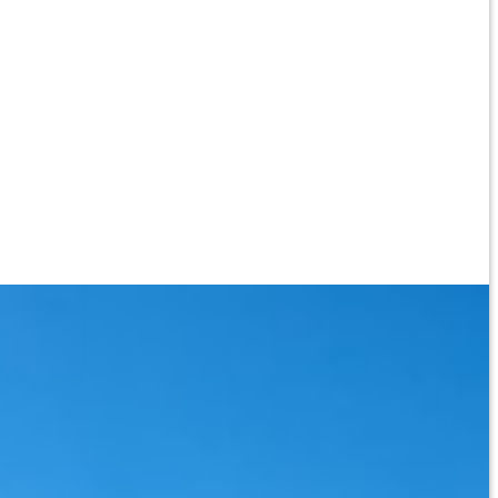
AWA
I
A