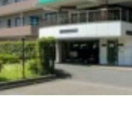
KOBE/ROKKO/ASHIYA/NISHINOMIYA
北九州/小倉
KITAKYUSHU/KOKURA
福岡/博多/天神/伊都/大宰府
FUKUOKA/HAKATA/TENJIN/ITO/DAZAIFU
熊本
KUMAMOTO
、
鹿児島
KAGOSHIMA
広島/広島駅/宇品
HIROSHIMA/HIROSHIMA-EKI/UJINA
東広島/西条
HIGASHIHIROSHIMA/SAIJO