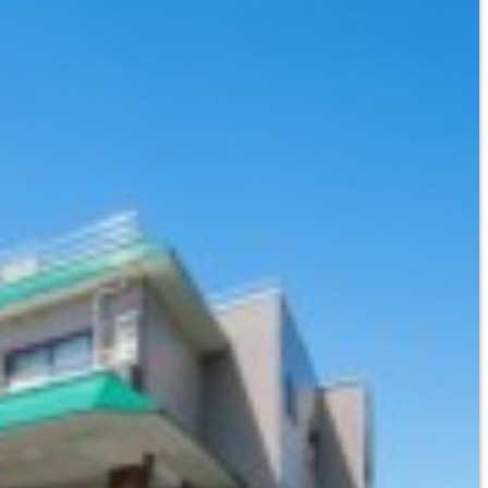
E
ARA