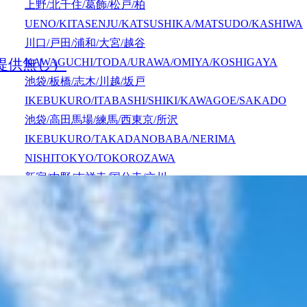
上野/北千住/葛飾/松戸/柏
UENO/KITASENJU/KATSUSHIKA/MATSUDO/KASHIWA
川口/戸田/浦和/大宮/越谷
提供無し）
KAWAGUCHI/TODA/URAWA/OMIYA/KOSHIGAYA
池袋/板橋/志木/川越/坂戸
IKEBUKURO/ITABASHI/SHIKI/KAWAGOE/SAKADO
池袋/高田馬場/練馬/西東京/所沢
IKEBUKURO/TAKADANOBABA/NERIMA
NISHITOKYO/TOKOROZAWA
新宿/中野/吉祥寺/国分寺/立川
SHINJUKU/NAKANO/KICHIJOJI/KOKUBUNJI/TACHIK
新宿/登戸/調布/府中/多摩/八王子
SHINJUKU/NOBORITO/CHOFU/FUCHU/TAMA/HACHIOJ
渋谷/川崎/蒲田/横浜/戸塚
SHIBUYA/KAWASAKI/KAMATA/YOKOHAMA/TOTSUK
町田/相模原/厚木/大和/湘南