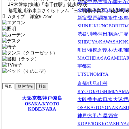
新宿/中野/吉祥寺/国分寺
JR常磐線(快速)「南千住駅」徒歩約6分
SHINJUKU/NAKANO/KI
都電荒川線/東京さくらトラム「三ノ輪橋停留所」徒歩約6
Aタイプ 洋室9.72㎡
新宿/登戸/調布/府中/多摩
SHINJUKU/NOBORITO/
渋谷/川崎/蒲田/横浜/戸塚
SHIBUYA/KAWASAKI/
町田/相模原/厚木/大和/
MACHIDA/SAGAMIHAR
宇都宮
UTSUNOMIYA
京都/伏見/山科
写真
物件情報
料金
KYOTO/FUSHIMI/YAM
大阪/京都/神戸/奈良
大阪/豊中/吹田/東大阪/堺
OSAKA/KYOTO
OSAKA/TOYONAKA/SU
KOBE/NARA
神戸/六甲/芦屋/西宮
KOBE/ROKKO/ASHIYA/