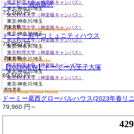
東京料理大学（神楽板キャンパス）
ドーミー湘南藤沢
東京/神奈川/埼玉
72,200
円～
東京料理大学（神楽板キャンパス）
東京/神奈川/埼玉
男女共用
東京料理大学（神楽板キャンパス）
Dormy Fuchu Community House
東京/神奈川/埼玉
ドーミー府中コミュニティハウス
東京料理大学（神楽板キャンパス）
79,960
円～
東京/神奈川/埼玉
東京料理大学（神楽板キャンパス）
男女共用
東京/神奈川/埼玉
Dormy Hachioji-Otsuka
東京料理大学（神楽板キャンパス）
【2026NEW】ドーミー八王子大塚
東京/神奈川/埼玉
69,500
円～
東京料理大学（神楽板キャンパス）
東京/神奈川/埼玉
男性専用
Dormy Kasai Global House
ドーミー葛西グローバルハウス(2023年春リ
79,960
円～