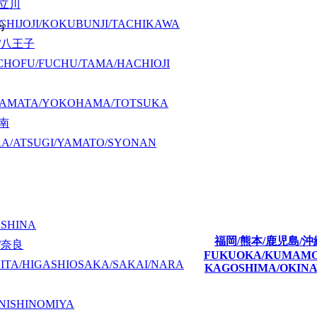
/立川
CHIJOJI/KOKUBUNJI/TACHIKAWA
分
/八王子
CHOFU/FUCHU/TAMA/HACHIOJI
KAMATA/YOKOHAMA/TOTSUKA
湘南
A/ATSUGI/YAMATO/SYONAN
ASHINA
福岡/熊本/鹿児島/沖
/奈良
FUKUOKA/KUMAM
ITA/HIGASHIOSAKA/SAKAI/NARA
KAGOSHIMA/OKIN
NISHINOMIYA