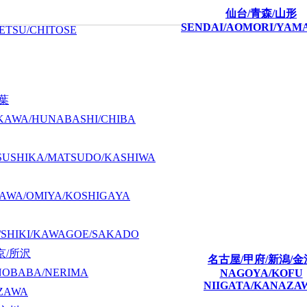
仙台/青森/山形
SENDAI/AOMORI/YAM
ETSU/CHITOSE
千葉
KAWA/HUNABASHI/CHIBA
SUSHIKA/MATSUDO/KASHIWA
AWA/OMIYA/KOSHIGAYA
/SHIKI/KAWAGOE/SAKADO
京/所沢
名古屋/甲府/新潟/金
NOBABA/NERIMA
NAGOYA/KOFU
NIIGATA/KANAZA
ZAWA