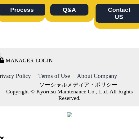
Process
Q&A
Contact
US
MANAGER LOGIN
rivacy Policy
Terms of Use
About Company
ソーシャルメディア・ポリシー
Copyright © Kyoritsu Maintenance Co., Ltd. All Rights
Reserved.
DORMY
INTERNATIONAL