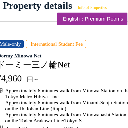
Property details
Info of Properties
English：Premium Rooms
Male-only
International Student Fee
Dormy Minowa Net
ドーミー三ノ輪Net
74,960
円～
Approximately 6 minutes walk from Minowa Station on th
Tokyo Metro Hibiya Line
Approximately 6 minutes walk from Minami-Senju Station
on the JR Joban Line (Rapid)
Approximately 6 minutes walk from Minowabashi Station
on the Toden Arakawa Line/Tokyo S