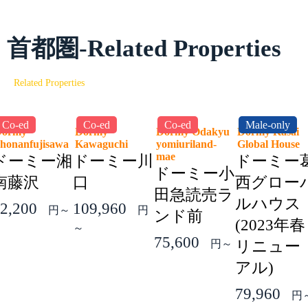
首都圏-Related Properties
Related Properties
Co-ed
Co-ed
Co-ed
Male-only
Dormy
Dormy
Dormy Odakyu
Dormy Kasai
honanfujisawa
Kawaguchi
yomiuriland-
Global Hous
mae
ドーミー湘
ドーミー川
ドーミー
ドーミー小
南藤沢
口
西グロー
田急読売ラ
ルハウス
2,200
109,960
円～
円
ンド前
(2023年春
～
75,600
円～
リニュー
アル)
79,960
円