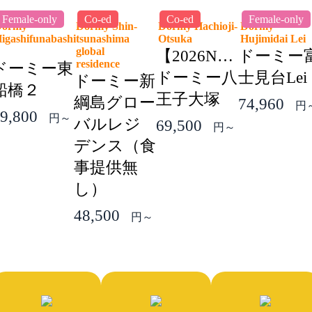
Female-only
Co-ed
Co-ed
Female-only
Dormy
Dormy Shin-
Dormy Hachioji-
Dormy
igashifunabashi
tsunashima
Otsuka
Hujimidai Le
2
global
【2026NEW】
ドーミー
residence
ドーミー東
ドーミー八
士見台Lei
ドーミー新
船橋２
王子大塚
綱島グロー
74,960
円
9,800
円～
バルレジ
69,500
円～
デンス（食
事提供無
し）
48,500
円～