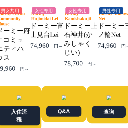
男女共用
女性专用
女性专用
男性专用
ormy Fuchu
Dormy
Dormy
Dormy Minow
ommunity
Hujimidai Lei
Kamishakujii
Net
House
ドーミー富
ドーミー上
ドーミー
ドーミー府
士見台Lei
石神井(か
ノ輪Net
中コミュ
みしゃく
74,960
74,960
円～
円
ニティハ
じい)
ウス
78,700
円～
9,960
円～
Q&A
入住流
查询
程