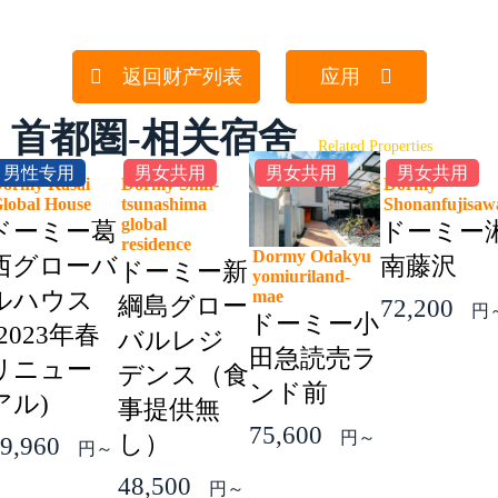
返回财产列表
应用
首都圏-相关宿舍
Related Properties
男性专用
男女共用
男女共用
男女共用
ormy Kasai
Dormy Shin-
Dormy
lobal House
tsunashima
Shonanfujis
global
ドーミー葛
ドーミー
residence
Dormy Odakyu
西グローバ
南藤沢
ドーミー新
yomiuriland-
mae
ルハウス
綱島グロー
72,200
円
ドーミー小
(2023年春
バルレジ
田急読売ラ
リニュー
デンス（食
ンド前
アル)
事提供無
75,600
円～
し）
9,960
円～
48,500
円～