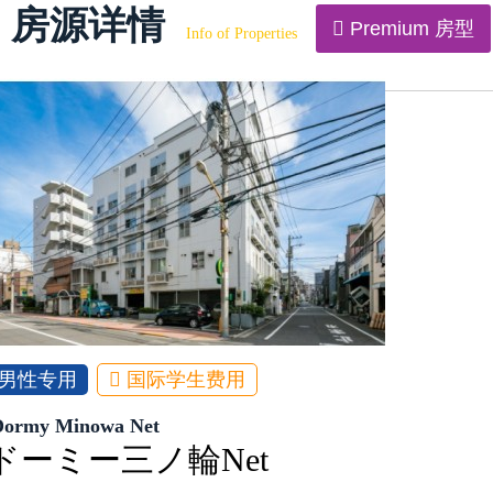
房源详情
Premium 房型
Info of Properties
男性专用
国际学生费用
Dormy Minowa Net
ドーミー三ノ輪Net