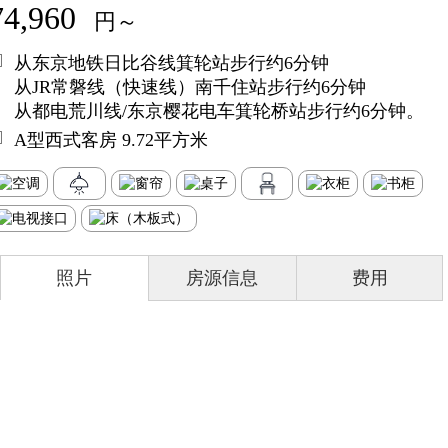
74,960
円～
从东京地铁日比谷线箕轮站步行约6分钟
从JR常磐线（快速线）南千住站步行约6分钟
从都电荒川线/东京樱花电车箕轮桥站步行约6分钟。
A型西式客房 9.72平方米
照片
房源信息
费用