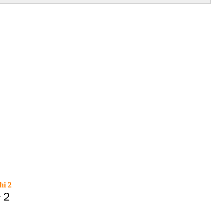
shi 2
橋２