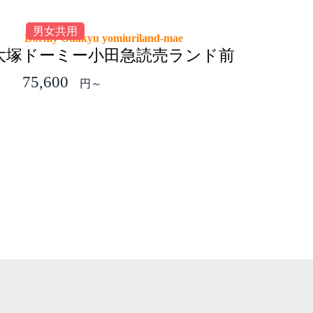
男女共用
Dormy Odakyu yomiuriland-mae
大塚
ドーミー小田急読売ランド前
75,600
円～