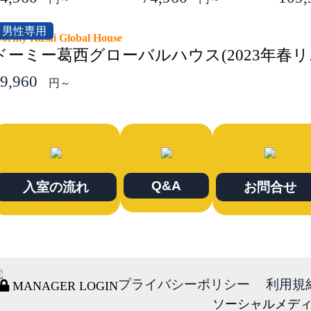
男性専用
ormy Kasai Global House
ドーミー葛西グローバルハウス(2023年春リ
9,960
円～
Q&A
入室の流れ
お問合せ
プライバシーポリシー
利用規
MANAGER LOGIN
ソーシャルメデ