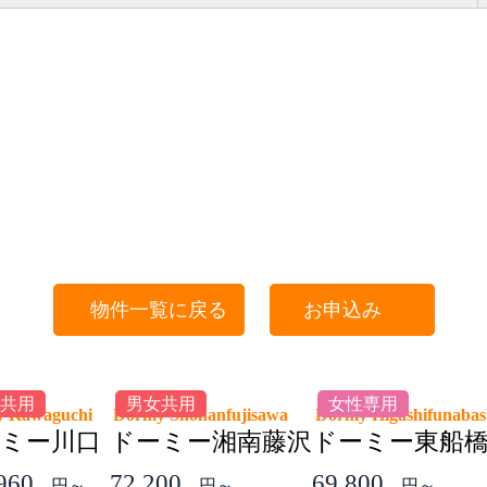
物件一覧に戻る
お申込み
共用
男女共用
女性専用
y Kawaguchi
Dormy Shonanfujisawa
Dormy Higashifunaba
ミー川口
ドーミー湘南藤沢
ドーミー東船
,960
72,200
69,800
円～
円～
円～