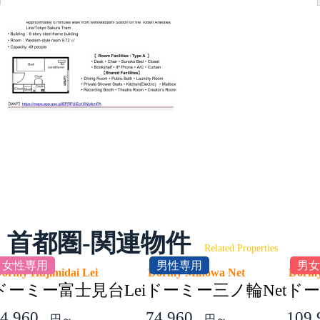
首都圏-関連物件
Related Properties
女性専用
男性専用
男女
ormy Hujimidai Lei
Dormy Minowa Net
Dorm
ドーミー富士見台Lei
ドーミー三ノ輪Net
ドー
4,960
74,960
109
円～
円～