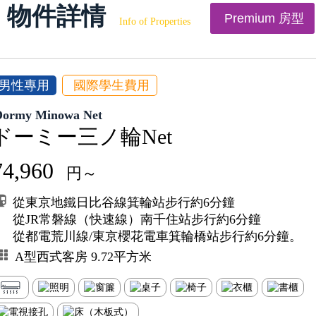
物件詳情
Premium 房型
Info of Properties
男性專用
國際學生費用
Dormy Minowa Net
ドーミー三ノ輪Net
74,960
円～
從東京地鐵日比谷線箕輪站步行約6分鐘
從JR常磐線（快速線）南千住站步行約6分鐘
從都電荒川線/東京櫻花電車箕輪橋站步行約6分鐘。
A型西式客房 9.72平方米