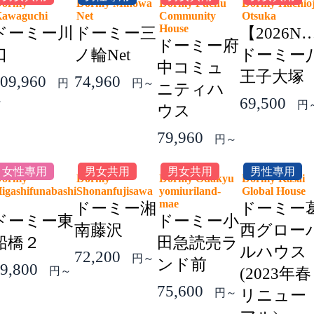
Dormy
Dormy Minowa
Dormy Fuchu
Dormy Hachioj
Kawaguchi
Net
Community
Otsuka
House
ドーミー川
ドーミー三
【2026N
ドーミー府
口
ノ輪Net
ドーミー
中コミュ
王子大塚
09,960
74,960
円
円～
ニティハ
69,500
～
円
ウス
79,960
円～
女性專用
男女共用
男女共用
男性專用
Dormy
Dormy
Dormy Odakyu
Dormy Kasai
igashifunabashi
Shonanfujisawa
yomiuriland-
Global Hous
2
mae
ドーミー湘
ドーミー
ドーミー東
ドーミー小
南藤沢
西グロー
船橋２
田急読売ラ
ルハウス
72,200
円～
ンド前
9,800
円～
(2023年春
75,600
円～
リニュー