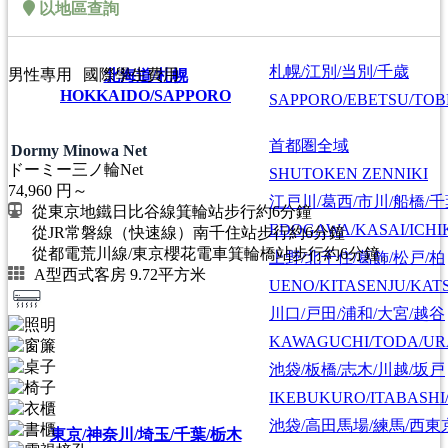
以地區查詢
札幌/江別/当別/千歳
男性專用
國際學生費用
北海道/札幌
HOKKAIDO/SAPPORO
SAPPORO/EBETSU/TOB
首都圏全域
Dormy Minowa Net
ドーミー三ノ輪Net
SHUTOKEN ZENNIKI
74,960
円～
江戸川/葛西/市川/船橋/
從東京地鐵日比谷線箕輪站步行約6分鐘
EDOGAWA/KASAI/ICHI
從JR常磐線（快速線）南千住站步行約6分鐘
從都電荒川線/東京櫻花電車箕輪橋站步行約6分鐘。
上野/北千住/葛飾/松戸/柏
A型西式客房 9.72平方米
UENO/KITASENJU/KAT
川口/戸田/浦和/大宮/越谷
KAWAGUCHI/TODA/UR
池袋/板橋/志木/川越/坂戸
IKEBUKURO/ITABASHI
池袋/高田馬場/練馬/西東
東京/神奈川/埼玉/千葉/栃木