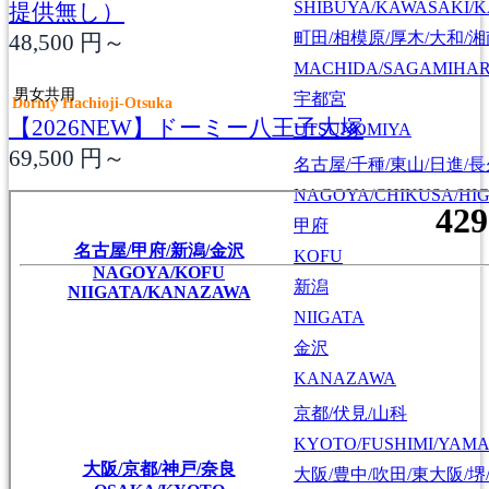
SHIBUYA/KAWASAKI/
提供無し）
町田/相模原/厚木/大和/
48,500
円～
MACHIDA/SAGAMIHAR
男女共用
宇都宮
Dormy Hachioji-Otsuka
【2026NEW】ドーミー八王子大塚
UTSUNOMIYA
69,500
円～
名古屋/千種/東山/日進/
NAGOYA/CHIKUSA/HI
甲府
名古屋/甲府/新潟/金沢
KOFU
NAGOYA/KOFU
新潟
NIIGATA/KANAZAWA
NIIGATA
金沢
KANAZAWA
京都/伏見/山科
KYOTO/FUSHIMI/YAM
大阪/京都/神戸/奈良
大阪/豊中/吹田/東大阪/堺