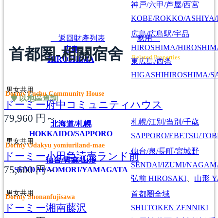
神戸/六甲/芦屋/西宮
KOBE/ROKKO/ASHIYA/
広島/広島駅/宇品
返回財產列表
應用
HIROSHIMA/HIROSHIMA
広島
首都圏-相關宿舍
Related Properties
HIROSHIMA
東広島/西条
HIGASHIHIROSHIMA/SA
男女共用
Dormy Fuchu Community House
以地區查詢
ドーミー府中コミュニティハウス
79,960
円～
札幌/江別/当別/千歳
北海道/札幌
HOKKAIDO/SAPPORO
SAPPORO/EBETSU/TOB
男女共用
Dormy Odakyu yomiuriland-mae
仙台/泉/長町/宮城野
ドーミー小田急読売ランド前
仙台/青森/山形
SENDAI/IZUMI/NAGAM
75,600
円～
SENDAI/AOMORI/YAMAGATA
弘前
HIROSAKI
、
山形
Y
男女共用
首都圏全域
Dormy Shonanfujisawa
ドーミー湘南藤沢
SHUTOKEN ZENNIKI