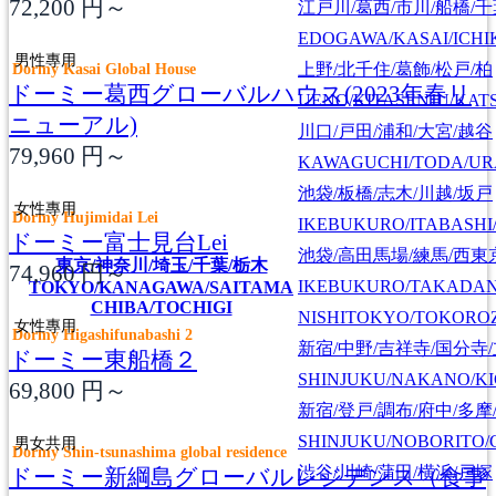
72,200
円～
江戸川/葛西/市川/船橋/
EDOGAWA/KASAI/ICHI
男性專用
Dormy Kasai Global House
上野/北千住/葛飾/松戸/柏
ドーミー葛西グローバルハウス(2023年春リ
UENO/KITASENJU/KAT
ニューアル)
川口/戸田/浦和/大宮/越谷
79,960
円～
KAWAGUCHI/TODA/UR
池袋/板橋/志木/川越/坂戸
女性專用
Dormy Hujimidai Lei
IKEBUKURO/ITABASHI
ドーミー富士見台Lei
池袋/高田馬場/練馬/西東
東京/神奈川/埼玉/千葉/栃木
74,960
円～
IKEBUKURO/TAKADA
TOKYO/KANAGAWA/SAITAMA
CHIBA/TOCHIGI
NISHITOKYO/TOKORO
女性專用
Dormy Higashifunabashi 2
新宿/中野/吉祥寺/国分寺
ドーミー東船橋２
SHINJUKU/NAKANO/KI
69,800
円～
新宿/登戸/調布/府中/多摩
SHINJUKU/NOBORITO/
男女共用
Dormy Shin-tsunashima global residence
渋谷/川崎/蒲田/横浜/戸塚
ドーミー新綱島グローバルレジデンス（食事