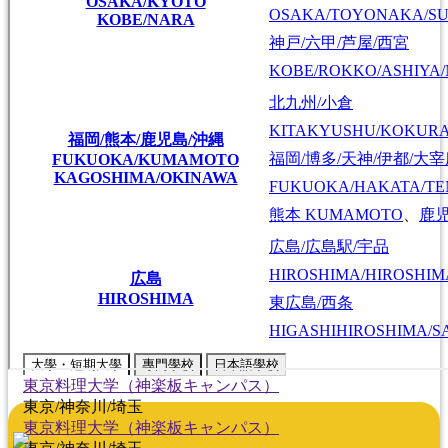
OSAKA/KYOTO
OSAKA/TOYONAKA/SU
KOBE/NARA
神戸/六甲/芦屋/西宮
KOBE/ROKKO/ASHIYA/
北九州/小倉
KITAKYUSHU/KOKUR
福岡/熊本/鹿児島/沖縄
福岡/博多/天神/伊都/大
FUKUOKA/KUMAMOTO
KAGOSHIMA/OKINAWA
FUKUOKA/HAKATA/TEN
熊本
KUMAMOTO
、
鹿
広島/広島駅/宇品
HIROSHIMA/HIROSHIMA
広島
HIROSHIMA
東広島/西条
HIGASHIHIROSHIMA/SA
大學・短期大學
專門學校
日本語學校
東京料理大学（神楽板キャンパス）
東京/神奈川/埼玉
東京料理大学（神楽板キャンパス）