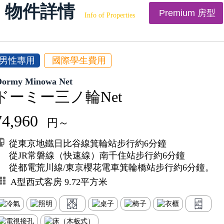
物件詳情
Premium 房型
Info of Properties
男性專用
國際學生費用
Dormy Minowa Net
ドーミー三ノ輪Net
74,960
円～
從東京地鐵日比谷線箕輪站步行約6分鐘
從JR常磐線（快速線）南千住站步行約6分鐘
從都電荒川線/東京櫻花電車箕輪橋站步行約6分鐘。
A型西式客房 9.72平方米