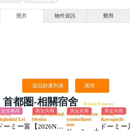
照片
物件資訊
費用
返回財產列表
應用
首都圏-相關宿舍
Related Properties
女性專用
男女共用
男女共用
男女共用
Dormy
Dormy Hachioji-
Dormy Odakyu
Dormy
ujimidai Lei
Otsuka
yomiuriland-
Kawaguchi
mae
ドーミー富
【2026NEW】
ドーミー