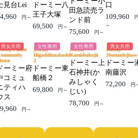
ドーミー小
士見台Lei
ドーミー八
口
田急読売ラ
王子大塚
4,960
109,960
円～
ンド前
69,500
～
円～
75,600
円～
男女共用
女性專用
女性專用
男女共用
ormy Fuchu
Dormy
Dormy
Dormy
ommunity
Higashifunabashi
Kamishakujii
Shonanfujis
House
2
ドーミー上
ドーミー
ドーミー府
ドーミー東
石神井(か
南藤沢
中コミュ
船橋２
みしゃく
72,200
円
ニティハ
69,800
円～
じい)
ウス
78,700
円～
9,960
円～