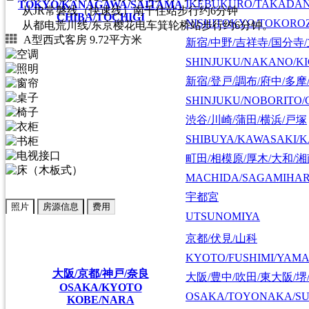
IKEBUKURO/TAKADA
TOKYO/KANAGAWA/SAITAMA
从JR常磐线（快速线）南千住站步行约6分钟
CHIBA/TOCHIGI
NISHITOKYO/TOKORO
从都电荒川线/东京樱花电车箕轮桥站步行约6分钟。
A型西式客房 9.72平方米
新宿/中野/吉祥寺/国分寺
SHINJUKU/NAKANO/KI
新宿/登戸/調布/府中/多摩
SHINJUKU/NOBORITO/
渋谷/川崎/蒲田/横浜/戸塚
SHIBUYA/KAWASAKI/
町田/相模原/厚木/大和/
MACHIDA/SAGAMIHAR
宇都宮
照片
房源信息
费用
UTSUNOMIYA
京都/伏見/山科
KYOTO/FUSHIMI/YAM
大阪/京都/神戸/奈良
大阪/豊中/吹田/東大阪/堺
OSAKA/KYOTO
OSAKA/TOYONAKA/SU
KOBE/NARA