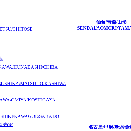
仙台/青森/山形
SENDAI/AOMORI/YAM
ETSU/CHITOSE
千葉
KAWA/HUNABASHI/CHIBA
SUSHIKA/MATSUDO/KASHIWA
AWA/OMIYA/KOSHIGAYA
/SHIKI/KAWAGOE/SAKADO
京/所沢
名古屋/甲府/新潟/金