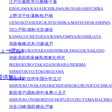
江戸川/葛西/市川/船橋/千葉
EDOGAWA/KASAI/ICHIKAWA/HUNABASHI/CHIBA
上野/北千住/葛飾/松戸/柏
UENO/KITASENJU/KATSUSHIKA/MATSUDO/KASHIWA
川口/戸田/浦和/大宮/越谷
KAWAGUCHI/TODA/URAWA/OMIYA/KOSHIGAYA
池袋/板橋/志木/川越/坂戸
ューアル)
IKEBUKURO/ITABASHI/SHIKI/KAWAGOE/SAKADO
池袋/高田馬場/練馬/西東京/所沢
IKEBUKURO/TAKADANOBABA/NERIMA
NISHITOKYO/TOKOROZAWA
提供無し）
新宿/中野/吉祥寺/国分寺/立川
SHINJUKU/NAKANO/KICHIJOJI/KOKUBUNJI/TACHIK
新宿/登戸/調布/府中/多摩/八王子
SHINJUKU/NOBORITO/CHOFU/FUCHU/TAMA/HACHIOJ
渋谷/川崎/蒲田/横浜/戸塚