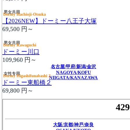
男女共用
Dormy Hachioji-Otsuka
【2026NEW】ドーミー八王子大塚
69,500
円～
男女共用
Dormy Kawaguchi
ドーミー川口
109,960
円～
名古屋/甲府/新潟/金沢
NAGOYA/KOFU
女性专用
Dormy Higashifunabashi 2
NIIGATA/KANAZAWA
ドーミー東船橋２
69,800
円～
大阪/京都/神戸/奈良