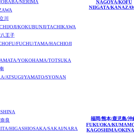
NOBABA/NERIMA
NAGOYA/KOFU
NIIGATA/KANAZA
ZAWA
/立川
CHIJOJI/KOKUBUNJI/TACHIKAWA
/八王子
CHOFU/FUCHU/TAMA/HACHIOJI
KAMATA/YOKOHAMA/TOTSUKA
湘南
A/ATSUGI/YAMATO/SYONAN
ASHINA
福岡/熊本/鹿児島/沖
/奈良
FUKUOKA/KUMAM
ITA/HIGASHIOSAKA/SAKAI/NARA
KAGOSHIMA/OKIN