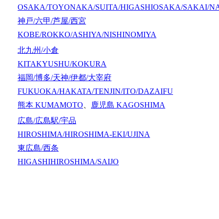
OSAKA/TOYONAKA/SUITA/HIGASHIOSAKA/SAKAI/N
神戸/六甲/芦屋/西宮
KOBE/ROKKO/ASHIYA/NISHINOMIYA
北九州/小倉
KITAKYUSHU/KOKURA
福岡/博多/天神/伊都/大宰府
FUKUOKA/HAKATA/TENJIN/ITO/DAZAIFU
熊本
KUMAMOTO
、
鹿児島
KAGOSHIMA
広島/広島駅/宇品
HIROSHIMA/HIROSHIMA-EKI/UJINA
東広島/西条
HIGASHIHIROSHIMA/SAIJO