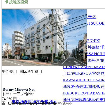
按地区搜索
札幌/江別/当別/千歳
北海道/札幌
HOKKAIDO/SAPPORO
SAPPORO/EBETSU/TOB
首都圏全域
SHUTOKEN ZENNIKI
江戸川/葛西/市川/船橋/
EDOGAWA/KASAI/ICHI
上野/北千住/葛飾/松戸/柏
UENO/KITASENJU/KAT
男性专用
国际学生费用
川口/戸田/浦和/大宮/越谷
KAWAGUCHI/TODA/UR
池袋/板橋/志木/川越/坂戸
Dormy Minowa Net
IKEBUKURO/ITABASHI
ドーミー三ノ輪Net
74,960
円～
池袋/高田馬場/練馬/西東
東京/神奈川/埼玉/千葉/栃木
从东京地铁日比谷线箕轮站步行约6分钟