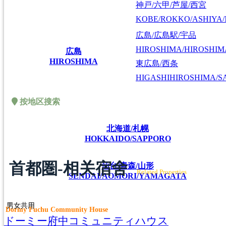
神戸/六甲/芦屋/西宮
KOBE/ROKKO/ASHIYA/
広島/広島駅/宇品
HIROSHIMA/HIROSHIMA
広島
HIROSHIMA
東広島/西条
HIGASHIHIROSHIMA/SA
按地区搜索
北海道/札幌
HOKKAIDO/SAPPORO
首都圏-相关宿舍
仙台/青森/山形
Related Properties
SENDAI/AOMORI/YAMAGATA
男女共用
Dormy Fuchu Community House
ドーミー府中コミュニティハウス