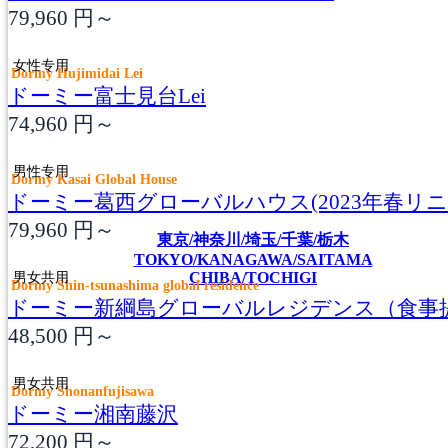
79,960
円～
女性专用
Dormy Hujimidai Lei
ドーミー富士見台Lei
74,960
円～
男性专用
Dormy Kasai Global House
ドーミー葛西グローバルハウス(2023年春リニ
79,960
円～
東京/神奈川/埼玉/千葉/栃木
TOKYO/KANAGAWA/SAITAMA
男女共用
CHIBA/TOCHIGI
Dormy Shin-tsunashima global residence
ドーミー新綱島グローバルレジデンス（食事
48,500
円～
男女共用
Dormy Shonanfujisawa
ドーミー湘南藤沢
72,200
円～