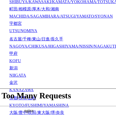
SHIBUYA/KAWASAKI/KAMATA/YOKOHAMA/TOTSUK
町田/相模原/厚木/大和/湘南
MACHIDA/SAGAMIHARA/ATSUGI/YAMATO/SYONAN
宇都宮
UTSUNOMIYA
名古屋/千種/東山/日進/長久手
NAGOYA/CHIKUSA/HIGASHIYAMA/NISSIN/NAGAKUT
甲府
KOFU
新潟
NIIGATA
金沢
KANAZAWA
京都/伏見/山科
KYOTO/FUSHIMI/YAMASHINA
大阪/豊中/吹田/東大阪/堺/奈良