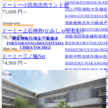
UENO/KITASENJU/KAT
ドーミー小田急読売ランド前
川口/戸田/浦和/大宮/越谷
75,600
円～
KAWAGUCHI/TODA/UR
池袋/板橋/志木/川越/坂戸
Female-only
Dormy Kamishakujii
IKEBUKURO/ITABASHI
ドーミー上石神井(かみしゃくじい)
池袋/高田馬場/練馬/西東
78,700
円～
東京/神奈川/埼玉/千葉/栃木
IKEBUKURO/TAKADA
TOKYO/KANAGAWA/SAITAMA
CHIBA/TOCHIGI
Male-only
NISHITOKYO/TOKORO
Dormy Minowa Net
ドーミー三ノ輪Net
新宿/中野/吉祥寺/国分寺
74,960
円～
SHINJUKU/NAKANO/KI
新宿/登戸/調布/府中/多摩
Co-ed
SHINJUKU/NOBORITO/
渋谷/川崎/蒲田/横浜/戸塚
SHIBUYA/KAWASAKI/
町田/相模原/厚木/大和/
MACHIDA/SAGAMIHAR