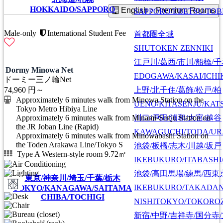
HOKKAIDO/SAPPORO
English：Premium Rooms
SAPPORO/EBETSU/TOB
Male-only
International Student Fee
首都圏全域
SHUTOKEN ZENNIKI
江戸川/葛西/市川/船橋/
Dormy Minowa Net
EDOGAWA/KASAI/ICHI
ドーミー三ノ輪Net
上野/北千住/葛飾/松戸/柏
74,960
円～
Approximately 6 minutes walk from Minowa Station on the
UENO/KITASENJU/KAT
Tokyo Metro Hibiya Line
川口/戸田/浦和/大宮/越谷
Approximately 6 minutes walk from Minami-Senju Station on
the JR Joban Line (Rapid)
KAWAGUCHI/TODA/UR
Approximately 6 minutes walk from Minowabashi Station on
the Toden Arakawa Line/Tokyo S
池袋/板橋/志木/川越/坂戸
Type A Western-style room 9.72㎡
IKEBUKURO/ITABASHI
池袋/高田馬場/練馬/西東
東京/神奈川/埼玉/千葉/栃木
IKEBUKURO/TAKADA
TOKYO/KANAGAWA/SAITAMA
CHIBA/TOCHIGI
NISHITOKYO/TOKORO
新宿/中野/吉祥寺/国分寺