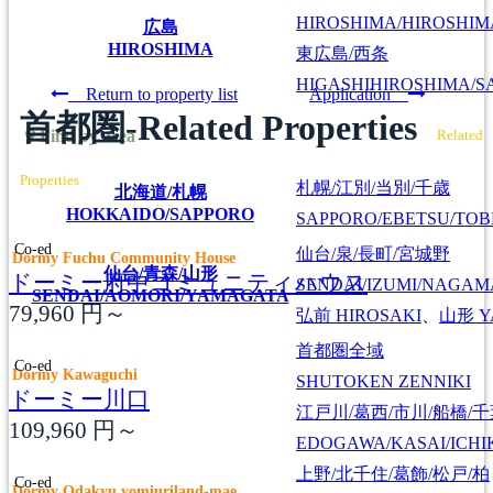
HIROSHIMA/HIROSHIMA
広島
HIROSHIMA
東広島/西条
HIGASHIHIROSHIMA/SA
Return to property list
Application
首都圏-Related Properties
Find by area
Related
Properties
札幌/江別/当別/千歳
北海道/札幌
HOKKAIDO/SAPPORO
SAPPORO/EBETSU/TOB
Co-ed
仙台/泉/長町/宮城野
Dormy Fuchu Community House
仙台/青森/山形
ドーミー府中コミュニティハウス
SENDAI/IZUMI/NAGAM
SENDAI/AOMORI/YAMAGATA
79,960
円～
弘前
HIROSAKI
、
山形
Y
首都圏全域
Co-ed
Dormy Kawaguchi
SHUTOKEN ZENNIKI
ドーミー川口
江戸川/葛西/市川/船橋/
109,960
円～
EDOGAWA/KASAI/ICHI
上野/北千住/葛飾/松戸/柏
Co-ed
Dormy Odakyu yomiuriland-mae