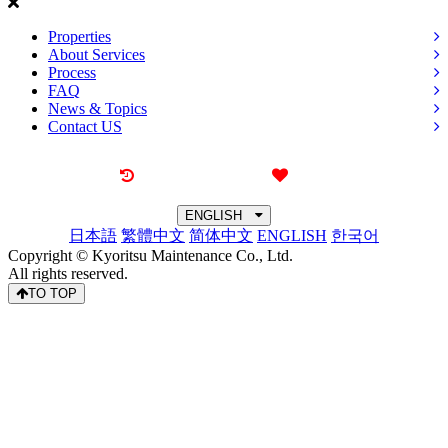
Properties
About Services
Process
FAQ
News & Topics
Contact US
Recently browsed
Liked
ENGLISH
日本語
繁體中文
简体中文
ENGLISH
한국어
Copyright © Kyoritsu Maintenance Co., Ltd.
All rights reserved.
TO TOP