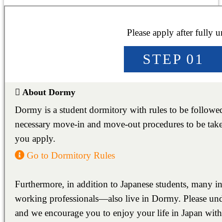
北九州/小倉
KITAKYUSHU/KOKUR
福岡/熊本/鹿児島/沖縄
福岡/博多/天神/伊都/大
FUKUOKA/KUMAMOTO
KAGOSHIMA/OKINAWA
FUKUOKA/HAKATA/TEN
熊本
KUMAMOTO
、
鹿
広島/広島駅/宇品
HIROSHIMA/HIROSHIMA
広島
HIROSHIMA
東広島/西条
HIGASHIHIROSHIMA/SA
College / Junior College
Vocational School
Japanese Language
東京料理大学（神楽板キャンパス）
東京/神奈川/埼玉
東京料理大学（神楽板キャンパス）
東京/神奈川/埼玉
東京料理大学（神楽板キャンパス）
東京/神奈川/埼玉