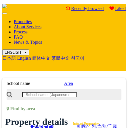
Recently browsed
Liked
Mobile
Menu
Properties
About Services
Process
FAQ
News & Topics
ENGLISH
日本語
English
简体中文
繁體中文
한국어
School name
Area
Find by area
Property details
Info of Properties
札幌/江別/当別/千歳
北海道/札幌