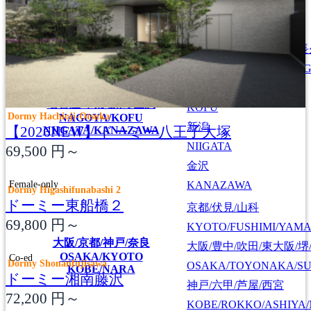
宇都宮
UTSUNOMIYA
名古屋/千種/東山/日進/
NAGOYA/CHIKUSA/HI
甲府
名古屋/甲府/新潟/金沢
KOFU
Dormy Hachioji-Otsuka
NAGOYA/KOFU
新潟
【2026NEW】ドーミー八王子大塚
NIIGATA/KANAZAWA
NIIGATA
69,500
円～
金沢
Female-only
KANAZAWA
Dormy Higashifunabashi 2
ドーミー東船橋２
京都/伏見/山科
69,800
円～
KYOTO/FUSHIMI/YAM
大阪/京都/神戸/奈良
大阪/豊中/吹田/東大阪/堺
OSAKA/KYOTO
Co-ed
Dormy Shonanfujisawa
OSAKA/TOYONAKA/SU
KOBE/NARA
ドーミー湘南藤沢
神戸/六甲/芦屋/西宮
72,200
円～
KOBE/ROKKO/ASHIYA/