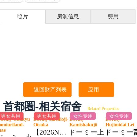
照片
房源信息
费用
返回财产列表
应用
首都圏-相关宿舍
Related Properties
男女共用
男女共用
女性专用
女性专用
ormy Odakyu
Dormy Hachioji-
Dormy
Dormy
omiuriland-
Otsuka
Kamishakujii
Hujimidai Le
mae
【2026NEW】
ドーミー上
ドーミー