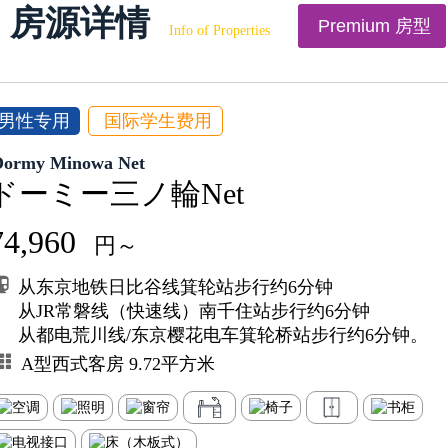
房源详情
Premium 房型
Info of Properties
男性专用
国际学生费用
Dormy Minowa Net
ドーミー三ノ輪Net
74,960
円～
从东京地铁日比谷线箕轮站步行约6分钟
从JR常磐线（快速线）南千住站步行约6分钟
从都电荒川线/东京樱花电车箕轮桥站步行约6分钟。
A型西式客房 9.72平方米