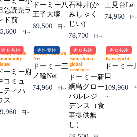
ドーミー小
ドーミー八
石神井(か
士見台Lei
田急読売ラ
王子大塚
みしゃく
74,960
円
ンド前
じい)
69,500
円～
5,600
円～
78,700
円～
男女共用
男性专用
男女共用
男女共用
ormy Fuchu
Dormy Minowa
Dormy Shin-
Dormy
ommunity
Net
tsunashima
Kawaguchi
House
global
ドーミー三
ドーミー
residence
ドーミー府
ノ輪Net
口
ドーミー新
中コミュ
綱島グロー
74,960
109,960
円～
ニティハ
バルレジ
～
ウス
デンス（食
9,960
円～
事提供無
し）
48,500
円～