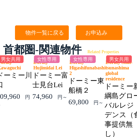
物件一覧に戻る
お申込み
首都圏-関連物件
Related Properties
男女共用
女性専用
女性専用
男女共用
Dormy
Dormy
Dormy
Dormy Shin-
Kawaguchi
Hujimidai Lei
Higashifunabashi
tsunashima
2
global
ドーミー川
ドーミー富
residence
ドーミー東
口
士見台Lei
ドーミー
船橋２
綱島グロ
09,960
74,960
円
円～
69,800
円～
バルレジ
～
デンス（
事提供無
し）