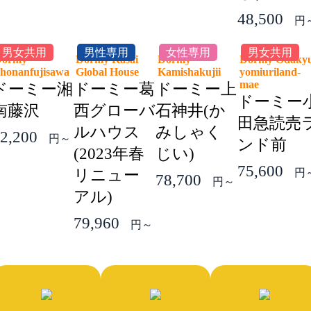
48,500
円
男女共用
男性専用
女性専用
男女共用
Dormy
Dormy Kasai
Dormy
Dormy Odaky
honanfujisawa
Global House
Kamishakujii
yomiuriland-
mae
ドーミー湘
ドーミー葛
ドーミー上
ドーミー
南藤沢
西グローバ
石神井(か
田急読売
ルハウス
みしゃく
2,200
円～
ンド前
(2023年春
じい)
75,600
リニュー
円
78,700
円～
アル)
79,960
円～