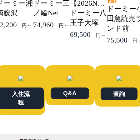
mae
ドーミー湘
ドーミー三
【2026NEW】
ドーミー
南藤沢
ノ輪Net
ドーミー八
田急読売
王子大塚
2,200
74,960
円～
円～
ンド前
69,500
円～
75,600
円
Q&A
入住流
查詢
程