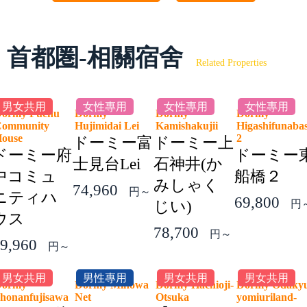
首都圏-相關宿舍
Related Properties
男女共用
女性專用
女性專用
女性專用
ormy Fuchu
Dormy
Dormy
Dormy
ommunity
Hujimidai Lei
Kamishakujii
Higashifunaba
House
2
ドーミー富
ドーミー上
ドーミー府
ドーミー
士見台Lei
石神井(か
中コミュ
船橋２
みしゃく
74,960
円～
ニティハ
69,800
じい)
円
ウス
78,700
円～
9,960
円～
男女共用
男性專用
男女共用
男女共用
Dormy
Dormy Minowa
Dormy Hachioji-
Dormy Odaky
honanfujisawa
Net
Otsuka
yomiuriland-