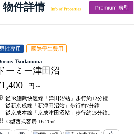
物件詳情
Premium 房型
Info of Properties
男性專用
國際學生費用
Dormy Tsudanuma
ドーミー津田沼
71,400
円～
從JR總武快速線「津田沼站」步行約12分鐘
從新京成線「新津田沼站」步行約7分鐘
從京成本線「京成津田沼站」步行約15分鐘。
C型西式客房 16.20㎡