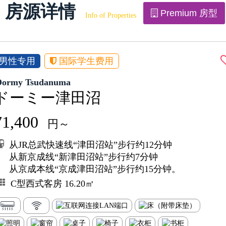
房源详情
Premium 房型
Info of Properties
男性专用
国际学生费用
Dormy Tsudanuma
ドーミー津田沼
71,400
円～
从JR总武快速线“津田沼站”步行约12分钟
从新京成线“新津田沼站”步行约7分钟
从京成本线“京成津田沼站”步行约15分钟。
C型西式客房 16.20㎡