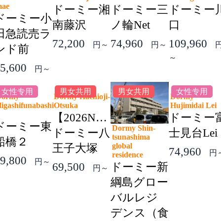
mae
ドーミー湘
ドーミー三
ドーミー
ドーミー小
南藤沢
ノ輪Net
口
田急読売ラ
72,200
74,960
109,960
円～
円～
ンド前
～
5,600
円～
女性专用
男女共用
男女共用
女性专用
Dormy
Dormy Hachioji-
Dormy
igashifunabashi
Otsuka
Hujimidai Le
2
【2026NEW】
ドーミー
ドーミー東
Dormy Shin-
ドーミー八
士見台Lei
tsunashima
船橋２
global
王子大塚
74,960
円
residence
9,800
円～
69,500
ドーミー新
円～
綱島グロー
バルレジ
デンス（食