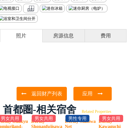
照片
房源信息
费用
返回财产列表
应用
首都圏-相关宿舍
Related Properties
男女共用
男女共用
男性专用
男女共用
ormy Odakyu
Dormy
Dormy Minowa
Dormy
omiuriland-
Shonanfujisawa
Net
Kawaguchi