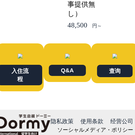
事提供無
し）
48,500
円～
Q&A
入住流
查询
程
隐私政策
使用条款
经营公司
ソーシャルメディア・ポリシー