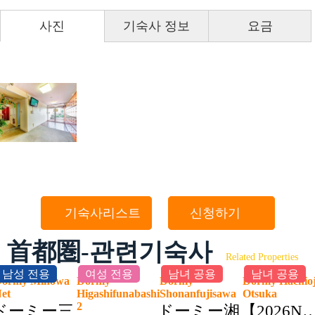
사진
기숙사 정보
요금
기숙사리스트
신청하기
首都圏-관련기숙사
Related Properties
남성 전용
여성 전용
남녀 공용
남녀 공용
ormy Minowa
Dormy
Dormy
Dormy Hachioj
Net
Higashifunabashi
Shonanfujisawa
Otsuka
2
ドーミー三
ドーミー湘
【2026N