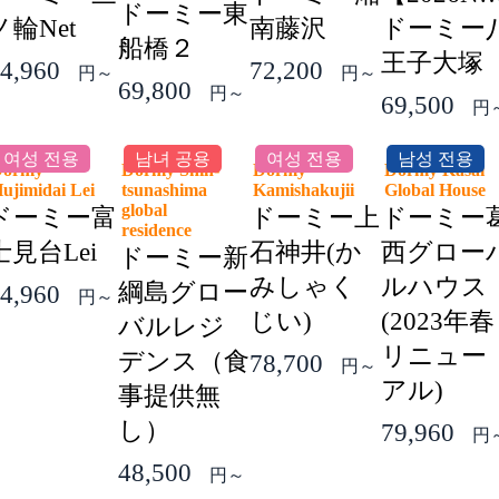
ドーミー東
ノ輪Net
南藤沢
ドーミー
船橋２
王子大塚
4,960
72,200
円～
円～
69,800
円～
69,500
円
여성 전용
남녀 공용
여성 전용
남성 전용
Dormy
Dormy Shin-
Dormy
Dormy Kasai
ujimidai Lei
tsunashima
Kamishakujii
Global Hous
global
ドーミー富
ドーミー上
ドーミー
residence
士見台Lei
石神井(か
西グロー
ドーミー新
みしゃく
ルハウス
綱島グロー
4,960
円～
じい)
(2023年春
バルレジ
リニュー
デンス（食
78,700
円～
アル)
事提供無
し）
79,960
円
48,500
円～