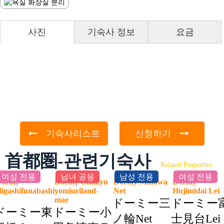
사진
기숙사 정보
요금
기숙사리스트
신청하기
首都圏-관련기숙사
Related Properties
여성 전용
남녀 공용
남성 전용
여성 전용
Dormy
Dormy Odakyu
Dormy Minowa
Dormy
igashifunabashi
yomiuriland-
Net
Hujimidai Le
2
mae
ドーミー三
ドーミー
ドーミー東
ドーミー小
ノ輪Net
士見台Lei