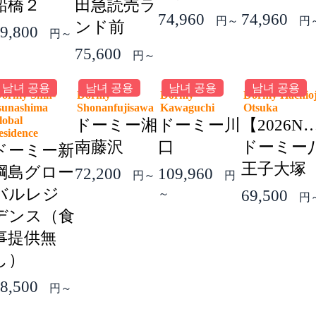
船橋２
田急読売ラ
74,960
74,960
円～
円
ンド前
9,800
円～
75,600
円～
남녀 공용
남녀 공용
남녀 공용
남녀 공용
ormy Shin-
Dormy
Dormy
Dormy Hachioj
sunashima
Shonanfujisawa
Kawaguchi
Otsuka
lobal
ドーミー湘
ドーミー川
【2026N
esidence
南藤沢
口
ドーミー
ドーミー新
王子大塚
綱島グロー
72,200
109,960
円～
円
バルレジ
69,500
～
円
デンス（食
事提供無
し）
8,500
円～