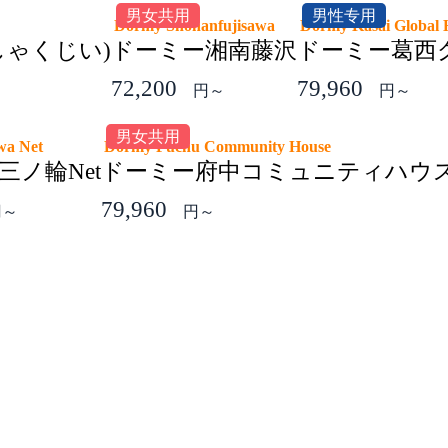
男女共用
男性专用
Dormy Shonanfujisawa
Dormy Kasai Globa
しゃくじい)
ドーミー湘南藤沢
ドーミー葛西グ
72,200
79,960
円～
円～
男女共用
owa Net
Dormy Fuchu Community House
三ノ輪Net
ドーミー府中コミュニティハウ
79,960
円～
円～