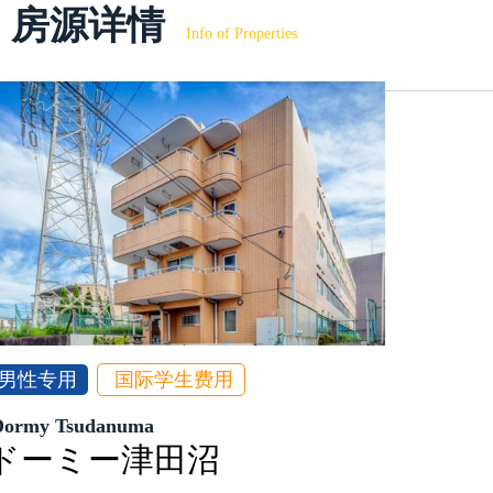
房源详情
Info of Properties
男性专用
国际学生费用
Dormy Tsudanuma
ドーミー津田沼