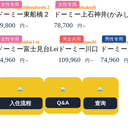
女性专用
女性专用
ormy Higashifunabashi 2
Dormy Kamishakujii
ドーミー東船橋２
ドーミー上石神井(かみ
9,800
78,700
円～
円～
女性专用
男女共用
男性专用
ormy Hujimidai Lei
Dormy Kawaguchi
Dormy Min
ドーミー富士見台Lei
ドーミー川口
ドーミー
4,960
109,960
74,960
円～
円～
Q&A
入住流程
查询