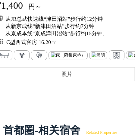
71,400
円～
从JR总武快速线“津田沼站”步行约12分钟
从新京成线“新津田沼站”步行约7分钟
从京成本线“京成津田沼站”步行约15分钟。
C型西式客房 16.20㎡
照片
首都圏-相关宿舍
Related Properties