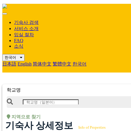
Mobile
Menu
기숙사 검색
서비스 소개
입실 절차
FAQ
소식
한국어
日本語
English
简体中文
繁體中文
한국어
학교명
지역으로 찾기
기숙사 상세정보
Info of Properties