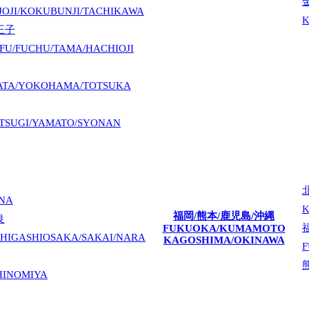
JOJI/KOKUBUNJI/TACHIKAWA
王子
FU/FUCHU/TAMA/HACHIOJI
ATA/YOKOHAMA/TOTSUKA
TSUGI/YAMATO/SYONAN
INA
K
福岡/熊本/鹿児島/沖縄
良
FUKUOKA/KUMAMOTO
HIGASHIOSAKA/SAKAI/NARA
KAGOSHIMA/OKINAWA
F
HINOMIYA