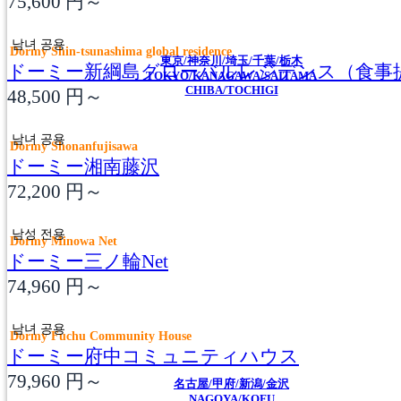
75,600
円～
남녀 공용
Dormy Shin-tsunashima global residence
東京/神奈川/埼玉/千葉/栃木
ドーミー新綱島グローバルレジデンス（食事
TOKYO/KANAGAWA/SAITAMA
CHIBA/TOCHIGI
48,500
円～
남녀 공용
Dormy Shonanfujisawa
ドーミー湘南藤沢
72,200
円～
남성 전용
Dormy Minowa Net
ドーミー三ノ輪Net
74,960
円～
남녀 공용
Dormy Fuchu Community House
ドーミー府中コミュニティハウス
79,960
円～
名古屋/甲府/新潟/金沢
NAGOYA/KOFU