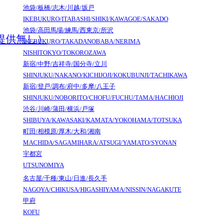
池袋/板橋/志木/川越/坂戸
IKEBUKURO/ITABASHI/SHIKI/KAWAGOE/SAKADO
池袋/高田馬場/練馬/西東京/所沢
提供無し）
IKEBUKURO/TAKADANOBABA/NERIMA
NISHITOKYO/TOKOROZAWA
新宿/中野/吉祥寺/国分寺/立川
SHINJUKU/NAKANO/KICHIJOJI/KOKUBUNJI/TACHIKAWA
新宿/登戸/調布/府中/多摩/八王子
SHINJUKU/NOBORITO/CHOFU/FUCHU/TAMA/HACHIOJI
渋谷/川崎/蒲田/横浜/戸塚
SHIBUYA/KAWASAKI/KAMATA/YOKOHAMA/TOTSUKA
町田/相模原/厚木/大和/湘南
MACHIDA/SAGAMIHARA/ATSUGI/YAMATO/SYONAN
宇都宮
UTSUNOMIYA
名古屋/千種/東山/日進/長久手
NAGOYA/CHIKUSA/HIGASHIYAMA/NISSIN/NAGAKUTE
甲府
KOFU