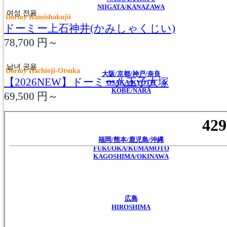
NIIGATA/KANAZAWA
여성 전용
Dormy Kamishakujii
ドーミー上石神井(かみしゃくじい)
78,700
円～
남녀 공용
Dormy Hachioji-Otsuka
大阪/京都/神戸/奈良
【2026NEW】ドーミー八王子大塚
OSAKA/KYOTO
KOBE/NARA
69,500
円～
福岡/熊本/鹿児島/沖縄
FUKUOKA/KUMAMOTO
KAGOSHIMA/OKINAWA
広島
HIROSHIMA