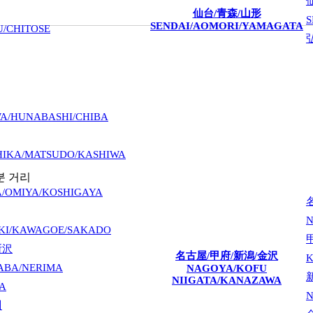
仙台/青森/山形
S
SENDAI/AOMORI/YAMAGATA
U/CHITOSE
A/HUNABASHI/CHIBA
HIKA/MATSUDO/KASHIWA
분 거리
/OMIYA/KOSHIGAYA
N
IKI/KAWAGOE/SAKADO
所沢
名古屋/甲府/新潟/金沢
ABA/NERIMA
NAGOYA/KOFU
NIIGATA/KANAZAWA
A
N
川