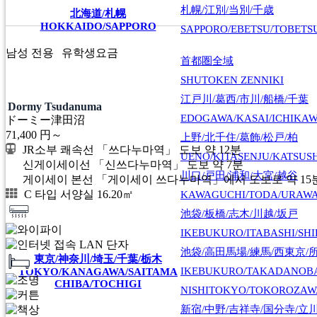
札幌/江別/当別/千歳
北海道/札幌
HOKKAIDO/SAPPORO
SAPPORO/EBETSU/TOBETS
남성 전용
유학생요금
首都圏全域
SHUTOKEN ZENNIKI
江戸川/葛西/市川/船橋/千葉
Dormy Tsudanuma
EDOGAWA/KASAI/ICHIKAW
ドーミー津田沼
71,400
円～
上野/北千住/葛飾/松戸/柏
JR소부 쾌속선 「쓰다누마역」 도보 약 12분
UENO/KITASENJU/KATSUS
신게이세이선 「신쓰다누마역」 도보 약 7분
川口/戸田/浦和/大宮/越谷
게이세이 본선 「게이세이 쓰다누마역」에서 도보로 약 15
C 타입 서양실 16.20㎡
KAWAGUCHI/TODA/URAWA
池袋/板橋/志木/川越/坂戸
IKEBUKURO/ITABASHI/SH
池袋/高田馬場/練馬/西東京/
東京/神奈川/埼玉/千葉/栃木
IKEBUKURO/TAKADANOB
TOKYO/KANAGAWA/SAITAMA
CHIBA/TOCHIGI
NISHITOKYO/TOKOROZAW
新宿/中野/吉祥寺/国分寺/立