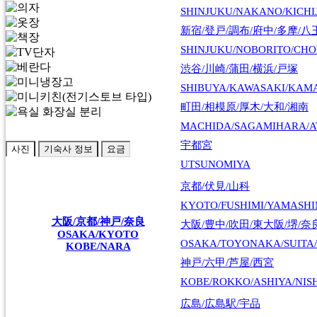
SHINJUKU/NAKANO/KICHI
新宿/登戸/調布/府中/多摩/八
SHINJUKU/NOBORITO/CHO
渋谷/川崎/蒲田/横浜/戸塚
SHIBUYA/KAWASAKI/KAM
町田/相模原/厚木/大和/湘南
MACHIDA/SAGAMIHARA/A
宇都宮
사진
기숙사 정보
요금
UTSUNOMIYA
京都/伏見/山科
KYOTO/FUSHIMI/YAMASH
大阪/京都/神戸/奈良
大阪/豊中/吹田/東大阪/堺/奈
OSAKA/KYOTO
OSAKA/TOYONAKA/SUITA/
KOBE/NARA
神戸/六甲/芦屋/西宮
KOBE/ROKKO/ASHIYA/NIS
広島/広島駅/宇品