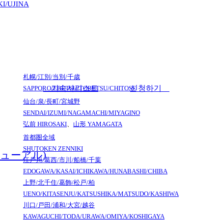
I/UJINA
札幌/江別/当別/千歳
기숙사리스트
신청하기
SAPPORO/EBETSU/TOBETSU/CHITOSE
仙台/泉/長町/宮城野
SENDAI/IZUMI/NAGAMACHI/MIYAGINO
弘前
HIROSAKI
、
山形
YAMAGATA
首都圏全域
SHUTOKEN ZENNIKI
ューアル)
江戸川/葛西/市川/船橋/千葉
EDOGAWA/KASAI/ICHIKAWA/HUNABASHI/CHIBA
上野/北千住/葛飾/松戸/柏
UENO/KITASENJU/KATSUSHIKA/MATSUDO/KASHIWA
川口/戸田/浦和/大宮/越谷
KAWAGUCHI/TODA/URAWA/OMIYA/KOSHIGAYA