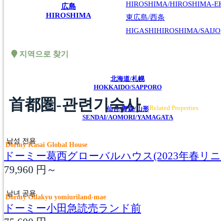
HIROSHIMA/HIROSHIMA-EK
広島
HIROSHIMA
東広島/西条
HIGASHIHIROSHIMA/SAIJO
지역으로 찾기
北海道/札幌
HOKKAIDO/SAPPORO
首都圏-관련기숙사
Related Properties
仙台/青森/山形
SENDAI/AOMORI/YAMAGATA
남성 전용
Dormy Kasai Global House
ドーミー葛西グローバルハウス(2023年春リニ
79,960
円～
남녀 공용
Dormy Odakyu yomiuriland-mae
ドーミー小田急読売ランド前