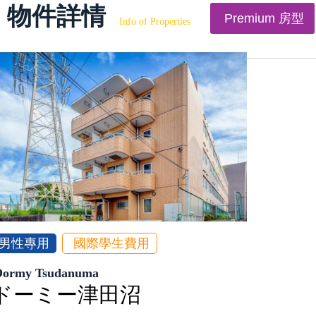
物件詳情
Premium 房型
Info of Properties
男性專用
國際學生費用
Dormy Tsudanuma
ドーミー津田沼