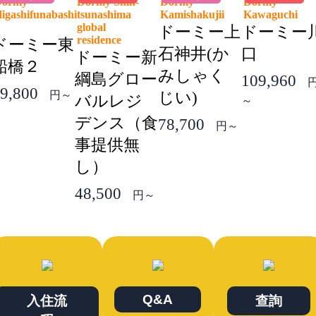
Dormy
Dormy Shin-
Dormy
Dormy
igashifunabashi
tsunashima
Kamishakujii
Kawaguchi
2
global
ドーミー上
ドーミー
residence
ドーミー東
石神井(か
口
ドーミー新
船橋２
みしゃく
綱島グロー
109,960
9,800
円～
じい)
バルレジ
～
デンス（食
78,700
円～
事提供無
し）
48,500
円～
Q&A
入住流
查詢