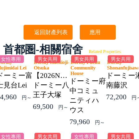
返回財產列表
應用
首都圏-相關宿舍
Related Properties
女性專用
男女共用
男女共用
男女共用
Dormy
Dormy Hachioji-
Dormy Fuchu
Dormy
ujimidai Lei
Otsuka
Community
Shonanfujis
House
ドーミー富
【2026NEW】
ドーミー
ドーミー府
士見台Lei
ドーミー八
南藤沢
中コミュ
王子大塚
4,960
72,200
円～
円
ニティハ
69,500
円～
ウス
79,960
円～
女性專用
男女共用
女性專用
男女共用