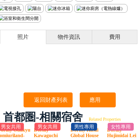
照片
物件資訊
費用
返回財產列表
應用
首都圏-相關宿舍
Related Properties
男女共用
男女共用
男性專用
女性專用
ormy Odakyu
Dormy
Dormy Kasai
Dormy
omiuriland-
Kawaguchi
Global House
Hujimidai Le