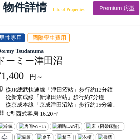
物件詳情
Premium 房型
Info of Properties
男性專用
國際學生費用
Dormy Tsudanuma
ドーミー津田沼
71,400
円～
從JR總武快速線「津田沼站」步行約12分鐘
從新京成線「新津田沼站」步行約7分鐘
從京成本線「京成津田沼站」步行約15分鐘。
C型西式客房 16.20㎡