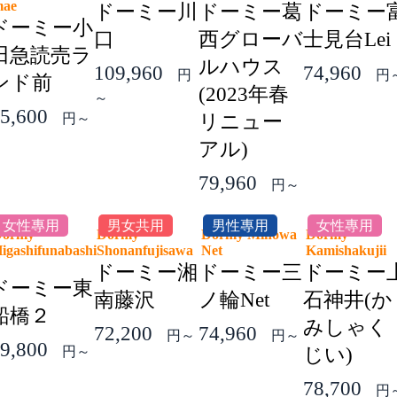
mae
ドーミー川
ドーミー葛
ドーミー
ドーミー小
口
西グローバ
士見台Lei
田急読売ラ
ルハウス
109,960
74,960
円
円
ンド前
(2023年春
～
5,600
円～
リニュー
アル)
79,960
円～
女性專用
男女共用
男性專用
女性專用
Dormy
Dormy
Dormy Minowa
Dormy
igashifunabashi
Shonanfujisawa
Net
Kamishakuji
2
ドーミー湘
ドーミー三
ドーミー
ドーミー東
南藤沢
ノ輪Net
石神井(か
船橋２
みしゃく
72,200
74,960
円～
円～
9,800
円～
じい)
78,700
円