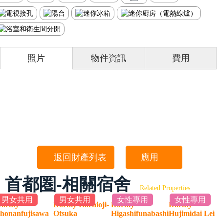
照片
物件資訊
費用
返回財產列表
應用
首都圏-相關宿舍
Related Properties
男女共用
男女共用
女性專用
女性專用
Dormy
Dormy Hachioji-
Dormy
Dormy
honanfujisawa
Otsuka
Higashifunabashi
Hujimidai Le