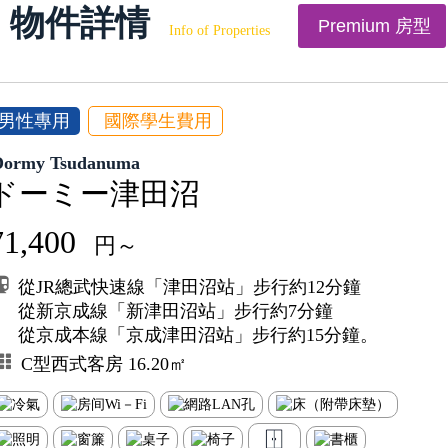
物件詳情
Premium 房型
Info of Properties
男性專用
國際學生費用
Dormy Tsudanuma
ドーミー津田沼
71,400
円～
從JR總武快速線「津田沼站」步行約12分鐘
從新京成線「新津田沼站」步行約7分鐘
從京成本線「京成津田沼站」步行約15分鐘。
C型西式客房 16.20㎡