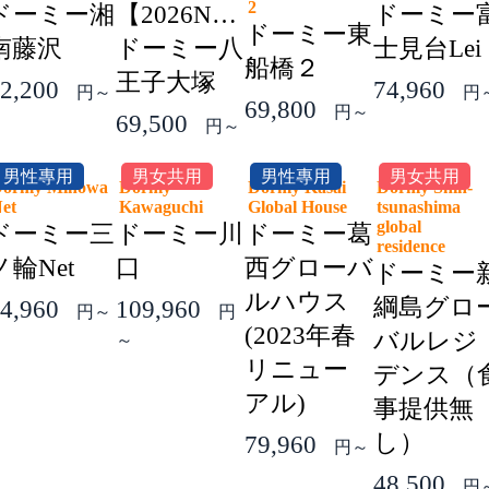
2
ドーミー湘
【2026NEW】
ドーミー
ドーミー東
南藤沢
ドーミー八
士見台Lei
船橋２
王子大塚
2,200
74,960
円～
円
69,800
円～
69,500
円～
男性專用
男女共用
男性專用
男女共用
ormy Minowa
Dormy
Dormy Kasai
Dormy Shin-
Net
Kawaguchi
Global House
tsunashima
global
ドーミー三
ドーミー川
ドーミー葛
residence
ノ輪Net
口
西グローバ
ドーミー
ルハウス
綱島グロ
4,960
109,960
円～
円
(2023年春
バルレジ
～
リニュー
デンス（
アル)
事提供無
し）
79,960
円～
48,500
円