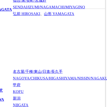
仙台/泉/長町/宮城野
SENDAI/IZUMI/NAGAMACHI/MIYAGINO
AGATA
弘前
HIROSAKI
、
山形
YAMAGATA
名古屋/千種/東山/日進/長久手
NAGOYA/CHIKUSA/HIGASHIYAMA/NISSIN/NAGAK
甲府
沢
KOFU
新潟
WA
NIIGATA