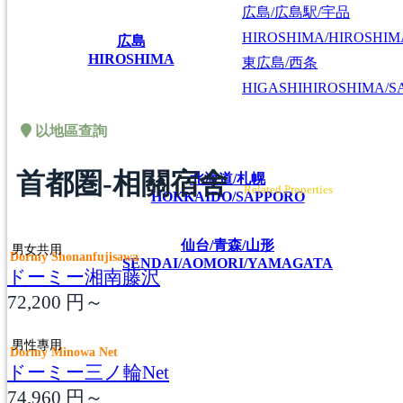
広島/広島駅/宇品
HIROSHIMA/HIROSHIMA
広島
HIROSHIMA
東広島/西条
HIGASHIHIROSHIMA/SA
以地區查詢
首都圏-相關宿舍
北海道/札幌
Related Properties
HOKKAIDO/SAPPORO
仙台/青森/山形
男女共用
Dormy Shonanfujisawa
SENDAI/AOMORI/YAMAGATA
ドーミー湘南藤沢
72,200
円～
男性專用
Dormy Minowa Net
ドーミー三ノ輪Net
74,960
円～