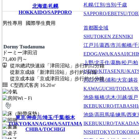
札幌/江別/当別/千歳
北海道/札幌
HOKKAIDO/SAPPORO
SAPPORO/EBETSU/TOB
男性專用
國際學生費用
首都圏全域
SHUTOKEN ZENNIKI
江戸川/葛西/市川/船橋/
Dormy Tsudanuma
ドーミー津田沼
EDOGAWA/KASAI/ICHI
71,400
円～
上野/北千住/葛飾/松戸/柏
從JR總武快速線「津田沼站」步行約12分鐘
UENO/KITASENJU/KAT
從新京成線「新津田沼站」步行約7分鐘
從京成本線「京成津田沼站」步行約15分鐘。
川口/戸田/浦和/大宮/越谷
C型西式客房 16.20㎡
KAWAGUCHI/TODA/UR
池袋/板橋/志木/川越/坂戸
IKEBUKURO/ITABASHI
池袋/高田馬場/練馬/西東
東京/神奈川/埼玉/千葉/栃木
IKEBUKURO/TAKADA
TOKYO/KANAGAWA/SAITAMA
CHIBA/TOCHIGI
NISHITOKYO/TOKORO