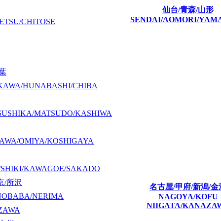
仙台/青森/山形
SENDAI/AOMORI/YAM
ETSU/CHITOSE
千葉
KAWA/HUNABASHI/CHIBA
SUSHIKA/MATSUDO/KASHIWA
AWA/OMIYA/KOSHIGAYA
/SHIKI/KAWAGOE/SAKADO
京/所沢
名古屋/甲府/新潟/金
NOBABA/NERIMA
NAGOYA/KOFU
NIIGATA/KANAZA
ZAWA