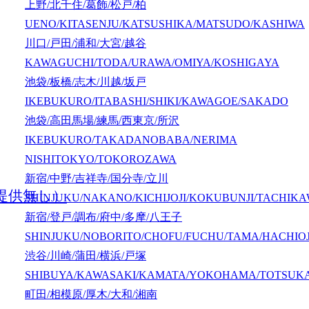
上野/北千住/葛飾/松戸/柏
UENO/KITASENJU/KATSUSHIKA/MATSUDO/KASHIWA
川口/戸田/浦和/大宮/越谷
KAWAGUCHI/TODA/URAWA/OMIYA/KOSHIGAYA
池袋/板橋/志木/川越/坂戸
IKEBUKURO/ITABASHI/SHIKI/KAWAGOE/SAKADO
池袋/高田馬場/練馬/西東京/所沢
IKEBUKURO/TAKADANOBABA/NERIMA
NISHITOKYO/TOKOROZAWA
新宿/中野/吉祥寺/国分寺/立川
提供無し）
SHINJUKU/NAKANO/KICHIJOJI/KOKUBUNJI/TACHIK
新宿/登戸/調布/府中/多摩/八王子
SHINJUKU/NOBORITO/CHOFU/FUCHU/TAMA/HACHIOJ
渋谷/川崎/蒲田/横浜/戸塚
SHIBUYA/KAWASAKI/KAMATA/YOKOHAMA/TOTSUK
町田/相模原/厚木/大和/湘南