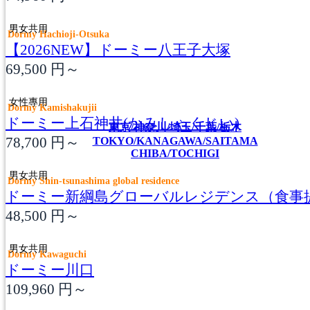
男女共用
Dormy Hachioji-Otsuka
【2026NEW】ドーミー八王子大塚
69,500
円～
女性專用
Dormy Kamishakujii
ドーミー上石神井(かみしゃくじい)
東京/神奈川/埼玉/千葉/栃木
78,700
円～
TOKYO/KANAGAWA/SAITAMA
CHIBA/TOCHIGI
男女共用
Dormy Shin-tsunashima global residence
ドーミー新綱島グローバルレジデンス（食事
48,500
円～
男女共用
Dormy Kawaguchi
ドーミー川口
109,960
円～