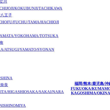
/立川
CHIJOJI/KOKUBUNJI/TACHIKAWA
/八王子
CHOFU/FUCHU/TAMA/HACHIOJI
KAMATA/YOKOHAMA/TOTSUKA
湘南
A/ATSUGI/YAMATO/SYONAN
ASHINA
福岡/熊本/鹿児島/沖
/奈良
FUKUOKA/KUMAM
ITA/HIGASHIOSAKA/SAKAI/NARA
KAGOSHIMA/OKIN
NISHINOMIYA