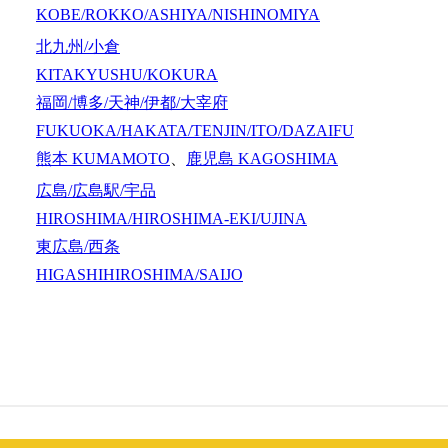
KOBE/ROKKO/ASHIYA/NISHINOMIYA
北九州/小倉
KITAKYUSHU/KOKURA
福岡/博多/天神/伊都/大宰府
FUKUOKA/HAKATA/TENJIN/ITO/DAZAIFU
熊本
KUMAMOTO
、
鹿児島
KAGOSHIMA
広島/広島駅/宇品
HIROSHIMA/HIROSHIMA-EKI/UJINA
東広島/西条
HIGASHIHIROSHIMA/SAIJO