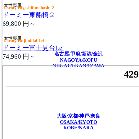
女性專用
Dormy Higashifunabashi 2
ドーミー東船橋２
69,800
円～
女性專用
Dormy Hujimidai Lei
ドーミー富士見台Lei
名古屋/甲府/新潟/金沢
74,960
円～
NAGOYA/KOFU
NIIGATA/KANAZAWA
大阪/京都/神戸/奈良
OSAKA/KYOTO
KOBE/NARA