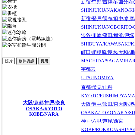
新宿/中野/吉祥寺/国分寺
SHINJUKU/NAKANO/KI
新宿/登戸/調布/府中/多摩
SHINJUKU/NOBORITO/
渋谷/川崎/蒲田/横浜/戸塚
SHIBUYA/KAWASAKI/
町田/相模原/厚木/大和/
MACHIDA/SAGAMIHAR
照片
物件資訊
費用
宇都宮
UTSUNOMIYA
京都/伏見/山科
KYOTO/FUSHIMI/YAM
大阪/京都/神戸/奈良
大阪/豊中/吹田/東大阪/堺
OSAKA/KYOTO
OSAKA/TOYONAKA/SU
KOBE/NARA
神戸/六甲/芦屋/西宮
KOBE/ROKKO/ASHIYA/