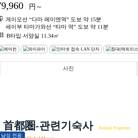
79,960
円～
게이오선 “다마 레이엔역” 도보 약 15분
세이부 타마가와선 “타마 역” 도보 약 11분
B타입 서양실 11.34㎡
사진
首都圏-관련기숙사
Related Properties
남성 전용