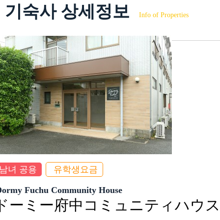
기숙사 상세정보
Info of Properties
남녀 공용
유학생요금
Dormy Fuchu Community House
ドーミー府中コミュニティハウ