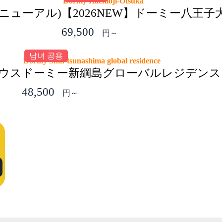
Dormy Hachioji-Otsuka
ニューアル)
【2026NEW】ドーミー八王子
69,500
円～
남녀 공용
Dormy Shin-tsunashima global residence
ウス
ドーミー新綱島グローバルレジデンス
48,500
円～