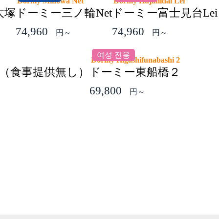
Dormy Minowa Net
Dormy Hujimidai Lei
大塚
ドーミー三ノ輪Net
ドーミー富士見台Lei
74,960
74,960
円～
円～
여성 전용
Dormy Higashifunabashi 2
（食事提供無し）
ドーミー東船橋２
69,800
円～