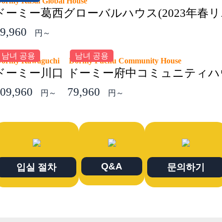
ormy Kasai Global House
ドーミー葛西グローバルハウス(2023年春リ
9,960
円～
남녀 공용
남녀 공용
Dormy Kawaguchi
Dormy Fuchu Community House
ドーミー川口
ドーミー府中コミュニティハ
09,960
79,960
円～
円～
Q&A
입실 절차
문의하기