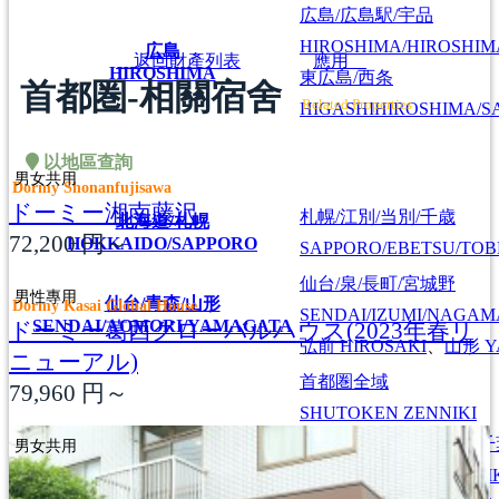
広島/広島駅/宇品
HIROSHIMA/HIROSHIMA
広島
返回財產列表
應用
HIROSHIMA
東広島/西条
首都圏-相關宿舍
Related Properties
HIGASHIHIROSHIMA/SA
以地區查詢
男女共用
Dormy Shonanfujisawa
ドーミー湘南藤沢
札幌/江別/当別/千歳
北海道/札幌
72,200
円～
HOKKAIDO/SAPPORO
SAPPORO/EBETSU/TOB
仙台/泉/長町/宮城野
男性專用
仙台/青森/山形
Dormy Kasai Global House
SENDAI/IZUMI/NAGAM
SENDAI/AOMORI/YAMAGATA
ドーミー葛西グローバルハウス(2023年春リ
弘前
HIROSAKI
、
山形
Y
ニューアル)
首都圏全域
79,960
円～
SHUTOKEN ZENNIKI
江戸川/葛西/市川/船橋/
男女共用
EDOGAWA/KASAI/ICHI