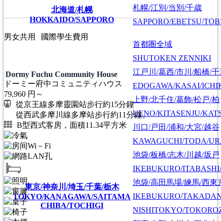
札幌/江別/当別/千歳
北海道/札幌
HOKKAIDO/SAPPORO
SAPPORO/EBETSU/TOB
男女共用
國際學生費用
首都圏全域
SHUTOKEN ZENNIKI
江戸川/葛西/市川/船橋/
Dormy Fuchu Community House
ドーミー府中コミュニティハウス
EDOGAWA/KASAI/ICHI
79,960
円～
上野/北千住/葛飾/松戸/柏
從京王線多摩靈園站步行約15分鐘
UENO/KITASENJU/KAT
從西武多摩川線多摩站步行約11分鐘。
B型西式客房，面積11.34平方米
川口/戸田/浦和/大宮/越谷
KAWAGUCHI/TODA/UR
池袋/板橋/志木/川越/坂戸
IKEBUKURO/ITABASHI
池袋/高田馬場/練馬/西東
東京/神奈川/埼玉/千葉/栃木
IKEBUKURO/TAKADA
TOKYO/KANAGAWA/SAITAMA
CHIBA/TOCHIGI
NISHITOKYO/TOKORO