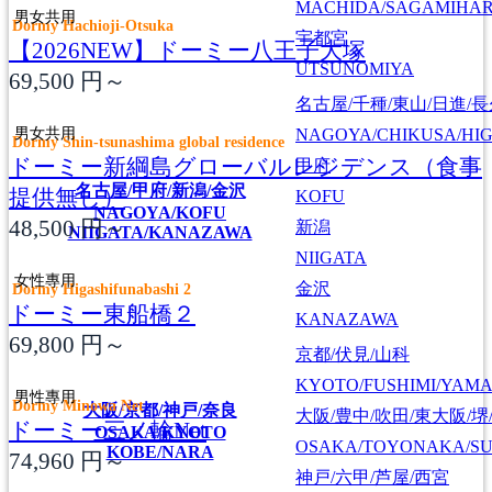
MACHIDA/SAGAMIHAR
男女共用
Dormy Hachioji-Otsuka
宇都宮
【2026NEW】ドーミー八王子大塚
UTSUNOMIYA
69,500
円～
名古屋/千種/東山/日進/
男女共用
NAGOYA/CHIKUSA/HI
Dormy Shin-tsunashima global residence
ドーミー新綱島グローバルレジデンス（食事
甲府
名古屋/甲府/新潟/金沢
提供無し）
KOFU
NAGOYA/KOFU
48,500
円～
新潟
NIIGATA/KANAZAWA
NIIGATA
女性專用
金沢
Dormy Higashifunabashi 2
ドーミー東船橋２
KANAZAWA
69,800
円～
京都/伏見/山科
KYOTO/FUSHIMI/YAM
男性專用
Dormy Minowa Net
大阪/京都/神戸/奈良
大阪/豊中/吹田/東大阪/堺
ドーミー三ノ輪Net
OSAKA/KYOTO
OSAKA/TOYONAKA/SU
KOBE/NARA
74,960
円～
神戸/六甲/芦屋/西宮