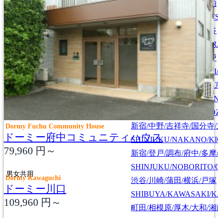
上野/北千住/葛飾/松戸/柏
UENO/KITASENJU/KAT
川口/戸田/浦和/大宮/越谷
KAWAGUCHI/TODA/UR
池袋/板橋/志木/川越/坂戸
IKEBUKURO/ITABASHI
池袋/高田馬場/練馬/西東
東京/神奈川/埼玉/千葉/栃木
IKEBUKURO/TAKADA
TOKYO/KANAGAWA/SAITAMA
CHIBA/TOCHIGI
NISHITOKYO/TOKORO
新宿/中野/吉祥寺/国分寺
Dormy Fuchu Community House
ドーミー府中コミュニティハウス
SHINJUKU/NAKANO/KI
79,960
円～
新宿/登戸/調布/府中/多摩
SHINJUKU/NOBORITO/
男女共用
Dormy Kawaguchi
渋谷/川崎/蒲田/横浜/戸塚
ドーミー川口
SHIBUYA/KAWASAKI/
109,960
円～
町田/相模原/厚木/大和/