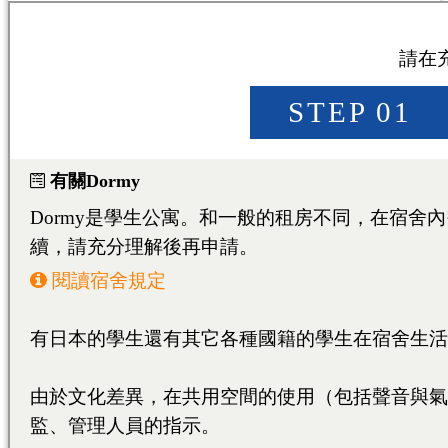
KOBE/ROKKO/ASHIYA/
北九州/小倉
KITAKYUSHU/KOKUR
福岡/熊本/鹿児島/沖縄
福岡/博多/天神/伊都/大
FUKUOKA/KUMAMOTO
KAGOSHIMA/OKINAWA
FUKUOKA/HAKATA/TEN
熊本
KUMAMOTO
、
鹿
広島/広島駅/宇品
HIROSHIMA/HIROSHIMA
広島
HIROSHIMA
東広島/西条
HIGASHIHIROSHIMA/SA
大學・短期大學
專門學校
日本語學校
東京料理大学（神楽板キャンパス）
東京/神奈川/埼玉
東京料理大学（神楽板キャンパス）
東京/神奈川/埼玉
東京料理大学（神楽板キャンパス）
東京/神奈川/埼玉