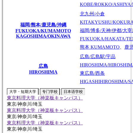
KOBE/ROKKO/ASHIYA/
北九州/小倉
KITAKYUSHU/KOKUR
福岡/熊本/鹿児島/沖縄
福岡/博多/天神/伊都/大
FUKUOKA/KUMAMOTO
KAGOSHIMA/OKINAWA
FUKUOKA/HAKATA/TEN
熊本
KUMAMOTO
、
鹿
広島/広島駅/宇品
HIROSHIMA/HIROSHIMA
広島
HIROSHIMA
東広島/西条
HIGASHIHIROSHIMA/SA
大学・短期大学
专门学校
日本语学校
東京料理大学（神楽板キャンパス）
東京/神奈川/埼玉
東京料理大学（神楽板キャンパス）
東京/神奈川/埼玉
東京料理大学（神楽板キャンパス）
東京/神奈川/埼玉