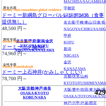
MACHIDA/SAGAMIHAR
男女共用
宇都宮
Dormy Shin-tsunashima global residence
ドーミー新綱島グローバルレジデンス（食事
UTSUNOMIYA
提供無し）
名古屋/千種/東山/日進/
48,500
円～
NAGOYA/CHIKUSA/HI
甲府
男性专用
名古屋/甲府/新潟/金沢
Dormy Minowa Net
KOFU
NAGOYA/KOFU
ドーミー三ノ輪Net
新潟
NIIGATA/KANAZAWA
74,960
円～
NIIGATA
金沢
女性专用
Dormy Kamishakujii
KANAZAWA
ドーミー上石神井(かみしゃくじい)
京都/伏見/山科
78,700
円～
KYOTO/FUSHIMI/YAM
大阪/京都/神戸/奈良
大阪/豊中/吹田/東大阪/堺
OSAKA/KYOTO
OSAKA/TOYONAKA/SU
KOBE/NARA
神戸/六甲/芦屋/西宮