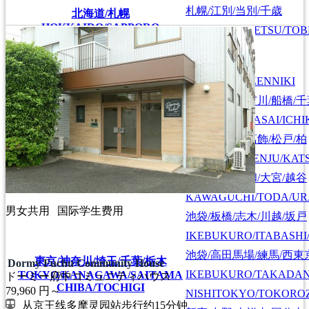
札幌/江別/当別/千歳
北海道/札幌
HOKKAIDO/SAPPORO
SAPPORO/EBETSU/TOB
首都圏全域
SHUTOKEN ZENNIKI
江戸川/葛西/市川/船橋/
EDOGAWA/KASAI/ICHI
上野/北千住/葛飾/松戸/柏
UENO/KITASENJU/KAT
川口/戸田/浦和/大宮/越谷
KAWAGUCHI/TODA/UR
男女共用
国际学生费用
池袋/板橋/志木/川越/坂戸
IKEBUKURO/ITABASHI
池袋/高田馬場/練馬/西東
東京/神奈川/埼玉/千葉/栃木
Dormy Fuchu Community House
IKEBUKURO/TAKADA
TOKYO/KANAGAWA/SAITAMA
ドーミー府中コミュニティハウス
CHIBA/TOCHIGI
79,960
円～
NISHITOKYO/TOKORO
从京王线多摩灵园站步行约15分钟