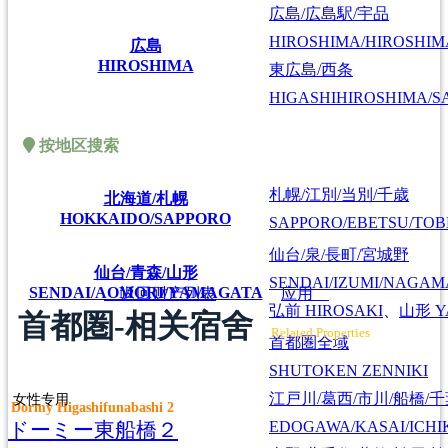
広島/広島駅/宇品
HIROSHIMA/HIROSHIMA
広島
HIROSHIMA
東広島/西条
HIGASHIHIROSHIMA/SA
按地区搜索
札幌/江別/当別/千歳
北海道/札幌
HOKKAIDO/SAPPORO
SAPPORO/EBETSU/TOB
仙台/泉/長町/宮城野
仙台/青森/山形
SENDAI/IZUMI/NAGAM
SENDAI/AOMORI/YAMAGATA
返回财产列表
应用
弘前
HIROSAKI
、
山形
Y
首都圏-相关宿舍
Related Properties
首都圏全域
SHUTOKEN ZENNIKI
江戸川/葛西/市川/船橋/
女性专用
Dormy Higashifunabashi 2
ドーミー東船橋２
EDOGAWA/KASAI/ICHI