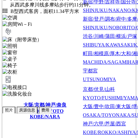
新宿/中野/吉祥寺/国分寺
从西武多摩川线多摩站步行约11分钟。
SHINJUKU/NAKANO/KI
B型西式客房，面积11.34平方米
新宿/登戸/調布/府中/多摩
SHINJUKU/NOBORITO/
渋谷/川崎/蒲田/横浜/戸塚
SHIBUYA/KAWASAKI/
町田/相模原/厚木/大和/
MACHIDA/SAGAMIHAR
宇都宮
UTSUNOMIYA
京都/伏見/山科
KYOTO/FUSHIMI/YAM
大阪/京都/神戸/奈良
大阪/豊中/吹田/東大阪/堺
照片
房源信息
费用
OSAKA/KYOTO
OSAKA/TOYONAKA/SU
KOBE/NARA
神戸/六甲/芦屋/西宮
KOBE/ROKKO/ASHIYA/