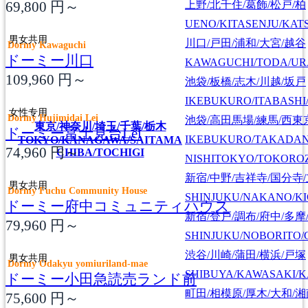
69,800
円～
上野/北千住/葛飾/松戸/柏
UENO/KITASENJU/KAT
男女共用
川口/戸田/浦和/大宮/越谷
Dormy Kawaguchi
ドーミー川口
KAWAGUCHI/TODA/UR
109,960
円～
池袋/板橋/志木/川越/坂戸
IKEBUKURO/ITABASHI
女性专用
Dormy Hujimidai Lei
池袋/高田馬場/練馬/西東
東京/神奈川/埼玉/千葉/栃木
ドーミー富士見台Lei
IKEBUKURO/TAKADA
TOKYO/KANAGAWA/SAITAMA
74,960
円～
CHIBA/TOCHIGI
NISHITOKYO/TOKORO
新宿/中野/吉祥寺/国分寺
男女共用
Dormy Fuchu Community House
SHINJUKU/NAKANO/KI
ドーミー府中コミュニティハウス
新宿/登戸/調布/府中/多摩
79,960
円～
SHINJUKU/NOBORITO/
渋谷/川崎/蒲田/横浜/戸塚
男女共用
Dormy Odakyu yomiuriland-mae
SHIBUYA/KAWASAKI/
ドーミー小田急読売ランド前
町田/相模原/厚木/大和/
75,600
円～