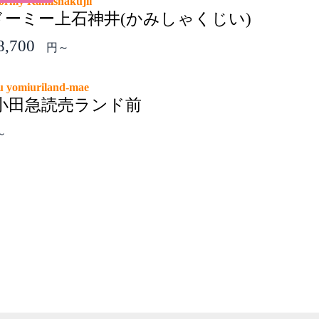
ormy Kamishakujii
ドーミー上石神井(かみしゃくじい)
8,700
円～
u yomiuriland-mae
小田急読売ランド前
～