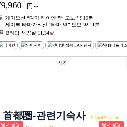
79,960
円～
게이오선 “다마 레이엔역” 도보 약 15분
세이부 타마가와선 “타마 역” 도보 약 11분
B타입 서양실 11.34㎡
사진
首都圏-관련기숙사
Related Properties
남녀 공용
남녀 공용