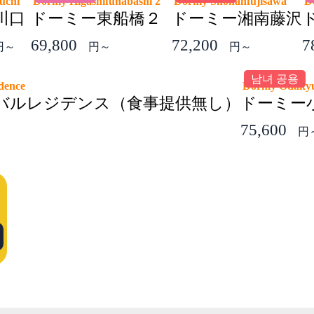
guchi
Dormy Higashifunabashi 2
Dormy Shonanfujisawa
D
川口
ドーミー東船橋２
ドーミー湘南藤沢
69,800
72,200
7
円～
円～
円～
남녀 공용
sidence
Dormy Odaky
バルレジデンス（食事提供無し）
ドーミー
75,600
円