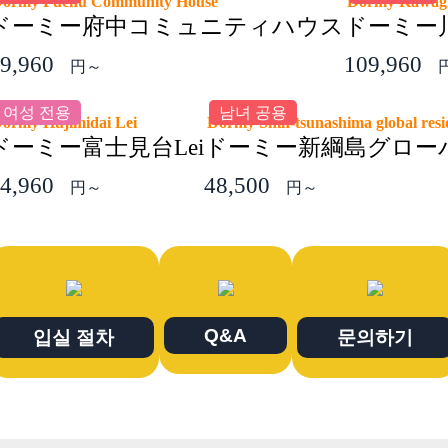
ormy Fuchu Community House
Dormy Kawa
ドーミー府中コミュニティハウス
ドーミー
9,960
109,960
円～
여성 전용
남녀 공용
ormy Hujimidai Lei
Dormy Shin-tsunashima global re
ドーミー富士見台Lei
ドーミー新綱島グロー
4,960
48,500
円～
円～
Q&A
입실 절차
문의하기