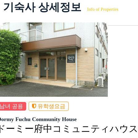
기숙사 상세정보
Info of Properties
남녀 공용
유학생요금
Dormy Fuchu Community House
ドーミー府中コミュニティハウ