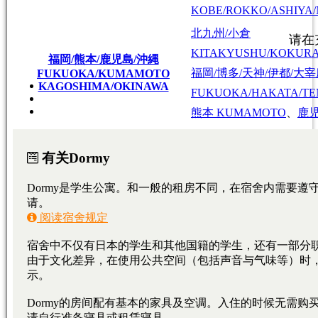
KOBE/ROKKO/ASHIYA/
北九州/小倉
KITAKYUSHU/KOKUR
福岡/熊本/鹿児島/沖縄
福岡/博多/天神/伊都/大
FUKUOKA/KUMAMOTO
KAGOSHIMA/OKINAWA
FUKUOKA/HAKATA/TEN
熊本
KUMAMOTO
、
鹿
広島/広島駅/宇品
HIROSHIMA/HIROSHIMA
広島
HIROSHIMA
東広島/西条
HIGASHIHIROSHIMA/SA
大学・短期大学
专门学校
日本语学校
東京料理大学（神楽板キャンパス）
東京/神奈川/埼玉
東京料理大学（神楽板キャンパス）
東京/神奈川/埼玉
東京料理大学（神楽板キャンパス）
東京/神奈川/埼玉