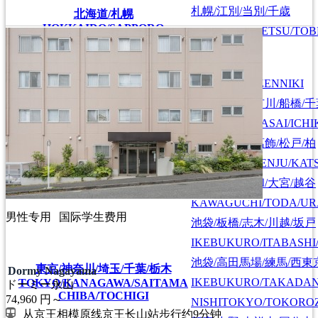
札幌/江別/当別/千歳
北海道/札幌
HOKKAIDO/SAPPORO
SAPPORO/EBETSU/TOB
首都圏全域
SHUTOKEN ZENNIKI
江戸川/葛西/市川/船橋/
EDOGAWA/KASAI/ICHI
上野/北千住/葛飾/松戸/柏
UENO/KITASENJU/KAT
川口/戸田/浦和/大宮/越谷
KAWAGUCHI/TODA/UR
男性专用
国际学生费用
池袋/板橋/志木/川越/坂戸
IKEBUKURO/ITABASHI
池袋/高田馬場/練馬/西東
東京/神奈川/埼玉/千葉/栃木
Dormy Nagayama
IKEBUKURO/TAKADA
TOKYO/KANAGAWA/SAITAMA
ドーミー永山
CHIBA/TOCHIGI
74,960
円～
NISHITOKYO/TOKORO
从京王相模原线京王长山站步行约9分钟