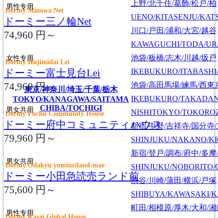
上野/北千住/葛飾/松戸/柏
男性专用
Dormy Minowa Net
UENO/KITASENJU/KAT
ドーミー三ノ輪Net
川口/戸田/浦和/大宮/越谷
74,960
円～
KAWAGUCHI/TODA/UR
池袋/板橋/志木/川越/坂戸
女性专用
Dormy Hujimidai Lei
ドーミー富士見台Lei
IKEBUKURO/ITABASHI
74,960
円～
池袋/高田馬場/練馬/西東
東京/神奈川/埼玉/千葉/栃木
IKEBUKURO/TAKADA
TOKYO/KANAGAWA/SAITAMA
CHIBA/TOCHIGI
男女共用
NISHITOKYO/TOKORO
Dormy Fuchu Community House
ドーミー府中コミュニティハウス
新宿/中野/吉祥寺/国分寺
79,960
円～
SHINJUKU/NAKANO/KI
新宿/登戸/調布/府中/多摩
男女共用
Dormy Odakyu yomiuriland-mae
SHINJUKU/NOBORITO/
ドーミー小田急読売ランド前
渋谷/川崎/蒲田/横浜/戸塚
75,600
円～
SHIBUYA/KAWASAKI/
町田/相模原/厚木/大和/
男性专用
Dormy Kasai Global House