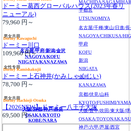
MACHIDA/SAGAMIHAR
ドーミー葛西グローバルハウス(2023年春リ
宇都宮
ニューアル)
UTSUNOMIYA
79,960
円～
名古屋/千種/東山/日進/
NAGOYA/CHIKUSA/HI
男女共用
Dormy Kawaguchi
ドーミー川口
甲府
名古屋/甲府/新潟/金沢
109,960
円～
KOFU
NAGOYA/KOFU
新潟
NIIGATA/KANAZAWA
女性专用
NIIGATA
Dormy Kamishakujii
ドーミー上石神井(かみしゃくじい)
金沢
78,700
円～
KANAZAWA
京都/伏見/山科
男女共用
Dormy Hachioji-Otsuka
KYOTO/FUSHIMI/YAM
【2026NEW】ドーミー八王子大塚
大阪/京都/神戸/奈良
大阪/豊中/吹田/東大阪/堺
69,500
円～
OSAKA/KYOTO
OSAKA/TOYONAKA/SU
KOBE/NARA
神戸/六甲/芦屋/西宮