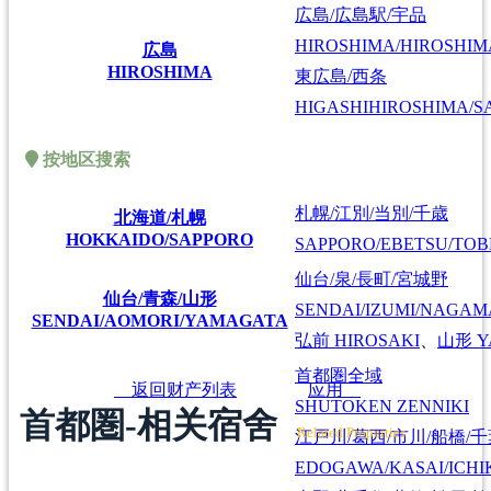
広島/広島駅/宇品
HIROSHIMA/HIROSHIMA
広島
HIROSHIMA
東広島/西条
HIGASHIHIROSHIMA/SA
按地区搜索
札幌/江別/当別/千歳
北海道/札幌
HOKKAIDO/SAPPORO
SAPPORO/EBETSU/TOB
仙台/泉/長町/宮城野
仙台/青森/山形
SENDAI/IZUMI/NAGAM
SENDAI/AOMORI/YAMAGATA
弘前
HIROSAKI
、
山形
Y
首都圏全域
返回财产列表
应用
SHUTOKEN ZENNIKI
首都圏-相关宿舍
Related Properties
江戸川/葛西/市川/船橋/
EDOGAWA/KASAI/ICHI