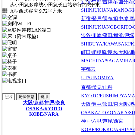
新宿/中野/吉祥寺/国分寺
从小田急多摩线小田急长山站步行约9分钟。
SHINJUKU/NAKANO/KI
A型西式客房 9.72平方米
新宿/登戸/調布/府中/多摩
SHINJUKU/NOBORITO/
渋谷/川崎/蒲田/横浜/戸塚
SHIBUYA/KAWASAKI/
町田/相模原/厚木/大和/
MACHIDA/SAGAMIHAR
宇都宮
UTSUNOMIYA
京都/伏見/山科
KYOTO/FUSHIMI/YAM
照片
房源信息
费用
大阪/京都/神戸/奈良
大阪/豊中/吹田/東大阪/堺
OSAKA/KYOTO
OSAKA/TOYONAKA/SU
KOBE/NARA
神戸/六甲/芦屋/西宮
KOBE/ROKKO/ASHIYA/