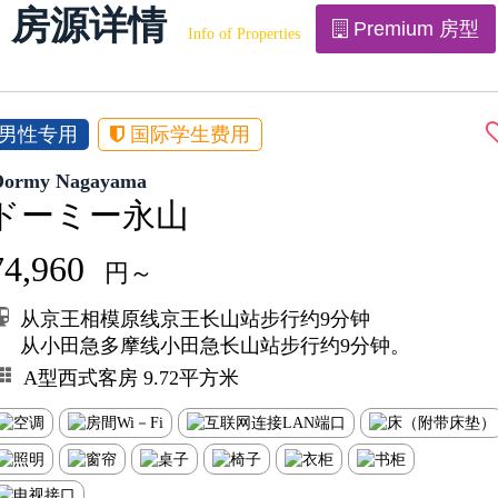
房源详情
Premium 房型
Info of Properties
男性专用
国际学生费用
Dormy Nagayama
ドーミー永山
74,960
円～
从京王相模原线京王长山站步行约9分钟
从小田急多摩线小田急长山站步行约9分钟。
A型西式客房 9.72平方米