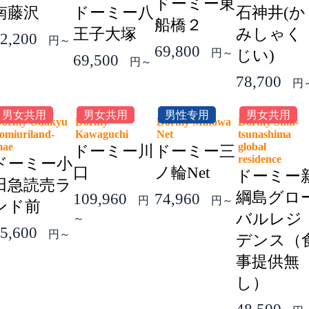
ドーミー東
南藤沢
ドーミー八
石神井(か
船橋２
王子大塚
みしゃく
2,200
円～
69,800
円～
じい)
69,500
円～
78,700
円
男女共用
男女共用
男性专用
男女共用
ormy Odakyu
Dormy
Dormy Minowa
Dormy Shin-
omiuriland-
Kawaguchi
Net
tsunashima
mae
global
ドーミー川
ドーミー三
residence
ドーミー小
口
ノ輪Net
ドーミー
田急読売ラ
綱島グロ
109,960
74,960
円
円～
ンド前
バルレジ
～
5,600
円～
デンス（
事提供無
し）