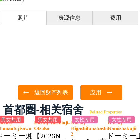
照片
房源信息
费用
返回财产列表
应用
首都圏-相关宿舍
Related Properties
男女共用
男女共用
女性专用
女性专用
Dormy
Dormy Hachioji-
Dormy
Dormy
honanfujisawa
Otsuka
Higashifunabashi
Kamishakuji
2
ドーミー湘
【2026NEW】
ドーミー