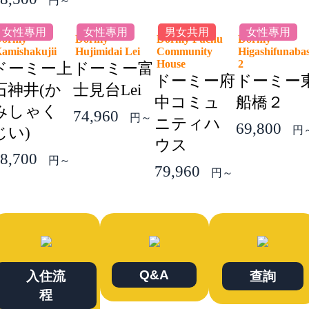
円～
女性專用
女性專用
男女共用
女性專用
Dormy
Dormy
Dormy Fuchu
Dormy
amishakujii
Hujimidai Lei
Community
Higashifunaba
House
2
ドーミー上
ドーミー富
ドーミー府
ドーミー
石神井(か
士見台Lei
中コミュ
船橋２
みしゃく
74,960
円～
ニティハ
69,800
じい)
円
ウス
8,700
円～
79,960
円～
Q&A
入住流
查詢
程