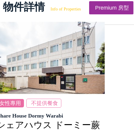
物件詳情
Premium 房型
Info of Properties
女性專用
不提供餐食
Share House Dormy Warabi
シェアハウス ドーミー蕨