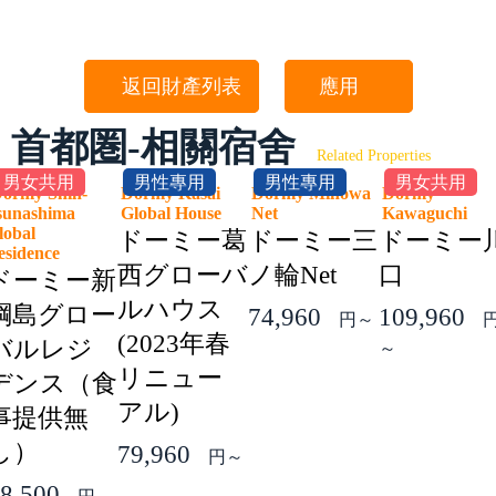
返回財產列表
應用
首都圏-相關宿舍
Related Properties
男女共用
男性專用
男性專用
男女共用
ormy Shin-
Dormy Kasai
Dormy Minowa
Dormy
sunashima
Global House
Net
Kawaguchi
lobal
ドーミー葛
ドーミー三
ドーミー
esidence
西グローバ
ノ輪Net
口
ドーミー新
ルハウス
綱島グロー
74,960
109,960
円～
(2023年春
バルレジ
～
リニュー
デンス（食
アル)
事提供無
し）
79,960
円～
8,500