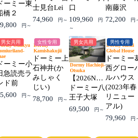
ドーミー東
士見台Lei
口
南藤沢
船橋２
74,960
109,960
72,200
円～
円
円
9,800
円～
～
男女共用
女性专用
男女共用
男性专用
ormy Odakyu
Dormy
Dormy Kasai
omiuriland-
Kamishakujii
Global Hous
mae
ドーミー上
ドーミー
ドーミー小
Dormy Hachioji-
石神井(か
西グロー
Otsuka
田急読売ラ
みしゃく
ルハウス
【2026NEW】
ンド前
じい)
(2023年春
ドーミー八
5,600
円～
リニュー
王子大塚
78,700
円～
アル)
69,500
円～
79,960
円