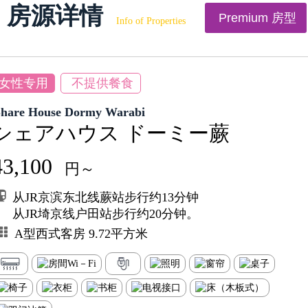
房源详情
Premium 房型
Info of Properties
女性专用
不提供餐食
Share House Dormy Warabi
シェアハウス ドーミー蕨
43,100
円～
从JR京滨东北线蕨站步行约13分钟
从JR埼京线户田站步行约20分钟。
A型西式客房 9.72平方米