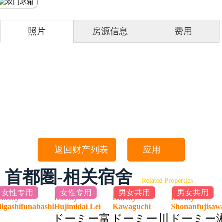
照片
房源信息
费用
返回财产列表
应用
首都圏-相关宿舍
Related Properties
女性专用
女性专用
男女共用
男女共用
Dormy
Dormy
Dormy
Dormy
igashifunabashi
Hujimidai Lei
Kawaguchi
Shonanfujis
2
ドーミー富
ドーミー川
ドーミー