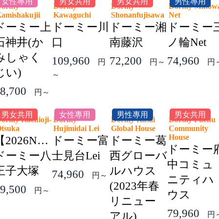
女性專用
男女共用
男女共用
男性專用
Dormy
Dormy
Dormy
Dormy Minow
amishakujii
Kawaguchi
Shonanfujisawa
Net
ドーミー上
ドーミー川
ドーミー湘
ドーミー
石神井(か
口
南藤沢
ノ輪Net
みしゃく
109,960
72,200
74,960
円
円～
円
じい)
～
8,700
円～
男女共用
女性專用
男性專用
男女共用
ormy Hachioji-
Dormy
Dormy Kasai
Dormy Fuchu
Otsuka
Hujimidai Lei
Global House
Community
House
【2026NEW】
ドーミー富
ドーミー葛
ドーミー
ドーミー八
士見台Lei
西グローバ
中コミュ
王子大塚
ルハウス
74,960
円～
ニティハ
(2023年春
9,500
円～
ウス
リニュー
79,960
アル)
円