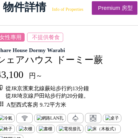
物件詳情
Premium 房型
Info of Properties
女性專用
不提供餐食
Share House Dormy Warabi
シェアハウス ドーミー蕨
43,100
円～
從JR京濱東北線蕨站步行約13分鐘
從JR埼京線戶田站步行約20分鐘。
A型西式客房 9.72平方米