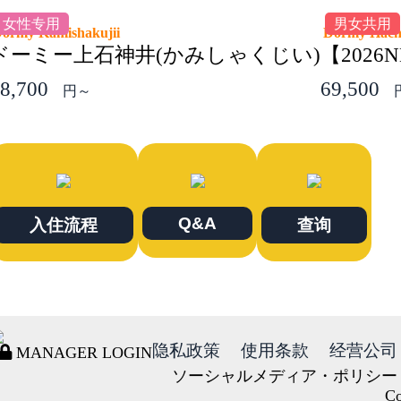
女性专用
男女共用
ormy Kamishakujii
Dormy Hach
ドーミー上石神井(かみしゃくじい)
【202
8,700
69,500
円～
Q&A
入住流程
查询
隐私政策
使用条款
经营公司
MANAGER LOGIN
ソーシャルメディア・ポリシー
Co