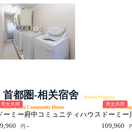
首都圏-相关宿舍
Related Properties
男女共用
男女共用
ormy Fuchu Community House
Dormy Kawa
ドーミー府中コミュニティハウス
ドーミー
9,960
109,960
円～