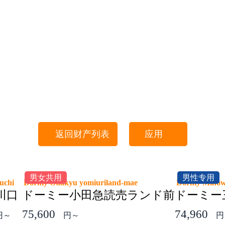
返回财产列表
应用
男女共用
男性专用
guchi
Dormy Odakyu yomiuriland-mae
Dormy Mino
川口
ドーミー小田急読売ランド前
ドーミー三
75,600
74,960
円～
円～
円