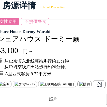
房源详情
Info of Properties
女性专用
不提供餐食
Share House Dormy Warabi
シェアハウス ドーミー蕨
43,100
円～
从JR京滨东北线蕨站步行约13分钟
从JR埼京线户田站步行约20分钟。
A型西式客房 9.72平方米
照片