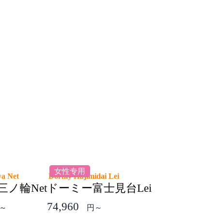
女性专用
wa Net
Dormy Hujimidai Lei
ノ輪Net
ドーミー富士見台Lei
74,960
～
円～