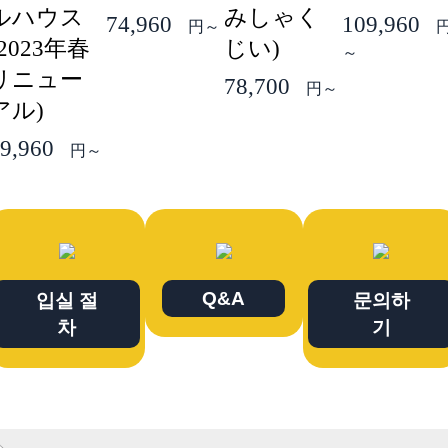
ルハウス
みしゃく
74,960
109,960
円～
(2023年春
じい)
～
リニュー
78,700
円～
アル)
9,960
円～
Q&A
입실 절
문의하
차
기