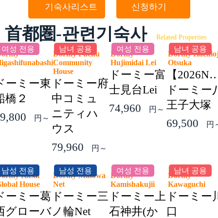
기숙사리스트
신청하기
首都圏-관련기숙사
Related Properties
여성 전용
남녀 공용
여성 전용
남녀 공용
Dormy
Dormy Fuchu
Dormy
Dormy Hachioj
igashifunabashi
Community
Hujimidai Lei
Otsuka
2
House
ドーミー富
【2026N
ドーミー東
ドーミー府
士見台Lei
ドーミー
船橋２
中コミュ
王子大塚
74,960
円～
ニティハ
9,800
円～
69,500
円
ウス
79,960
円～
남성 전용
남성 전용
여성 전용
남녀 공용
ormy Kasai
Dormy Minowa
Dormy
Dormy
lobal House
Net
Kamishakujii
Kawaguchi
ドーミー葛
ドーミー三
ドーミー上
ドーミー
西グローバ
ノ輪Net
石神井(か
口