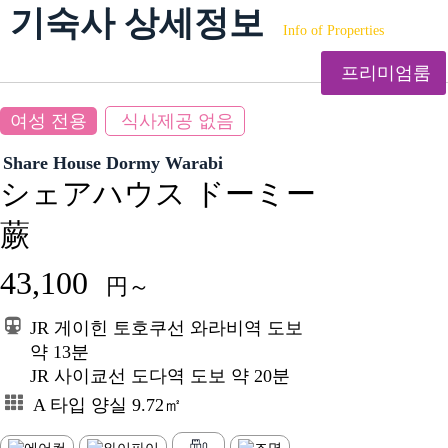
기숙사 상세정보
Info of Properties
프리미엄룸
여성 전용
식사제공 없음
Share House Dormy Warabi
シェアハウス ドーミー
蕨
43,100
円～
JR 게이힌 토호쿠선 와라비역 도보
약 13분
JR 사이쿄선 도다역 도보 약 20분
A 타입 양실 9.72㎡