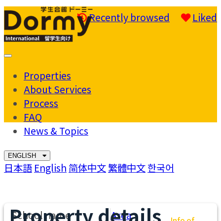
Recently browsed
Liked
Mobile
Menu
Properties
About Services
Process
FAQ
News & Topics
ENGLISH
日本語
English
简体中文
繁體中文
한국어
Property details
School name
Area
Info of