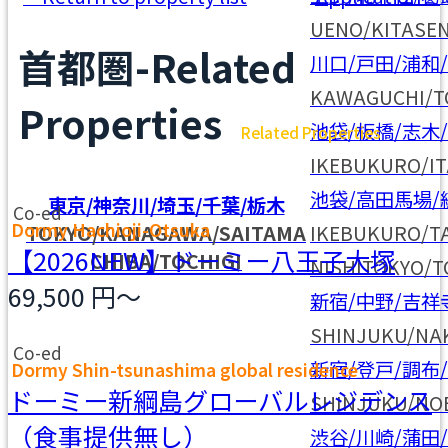
UENO/KITASE
首都圏-Related
川口/戸田/浦和
KAWAGUCHI/T
Properties
池袋/板橋/志木
Related Properties
IKEBUKURO/I
池袋/高田馬場/
東京/神奈川/埼玉/千葉/栃木
Co-ed
Dormy Hachioji-Otsuka
TOKYO/KANAGAWA/SAITAMA
IKEBUKURO/T
【2026NEW】ドーミー八王子大塚
CHIBA/TOCHIGI
NISHITOKYO/
69,500
円～
新宿/中野/吉祥
SHINJUKU/NA
Co-ed
新宿/登戸/調布
Dormy Shin-tsunashima global residence
ドーミー新綱島グローバルレジデンス
SHINJUKU/NO
（食事提供無し）
渋谷/川崎/蒲田