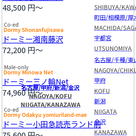
48,500
円～
SHIBUYA/KAW
町田/相模原/厚
Co-ed
MACHIDA/SAG
Dormy Shonanfujisawa
ドーミー湘南藤沢
宇都宮
UTSUNOMIYA
72,200
円～
名古屋/千種/東
Male-only
NAGOYA/CHIK
Dormy Minowa Net
ドーミー三ノ輪Net
甲府
名古屋/甲府/新潟/金沢
KOFU
74,960
円～
NAGOYA/KOFU
新潟
NIIGATA/KANAZAWA
Co-ed
NIIGATA
Dormy Odakyu yomiuriland-mae
金沢
ドーミー小田急読売ランド前
KANAZAWA
75,600
円～