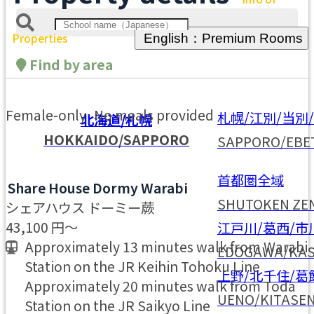
Properties
English：Premium Rooms
Find by area
Female-only
No meals provided
札幌/江別/当別
北海道/札幌
HOKKAIDO/SAPPORO
SAPPORO/EBE
首都圏全域
Share House Dormy Warabi
SHUTOKEN ZEN
シェアハウス ドーミー蕨
43,100
円～
江戸川/葛西/市
Approximately 13 minutes walk from Warabi
EDOGAWA/KAS
Station on the JR Keihin Tohoku Line
上野/北千住/葛
Approximately 20 minutes walk from Toda
UENO/KITASE
Station on the JR Saikyo Line