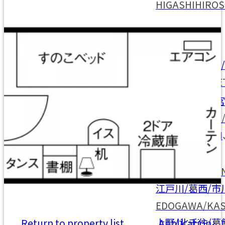
HIGASHIHIROS
Find by area
札幌/江別/当別
北海道/札幌
HOKKAIDO/SAPPORO
SAPPORO/EBE
仙台/泉/長町/
仙台/青森/山形
SENDAI/IZUMI
SENDAI/AOMORI/YAMAGATA
弘前
HIROSAKI
首都圏全域
SHUTOKEN ZEN
江戸川/葛西/市
EDOGAWA/KAS
上野/北千住/葛
Return to property list
Application