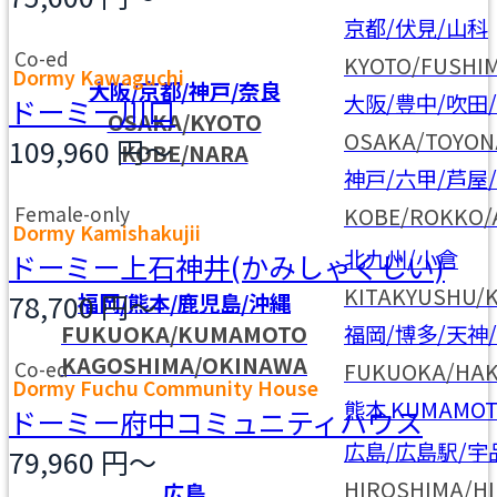
京都/伏見/山科
Co-ed
KYOTO/FUSHI
Dormy Kawaguchi
大阪/京都/神戸/奈良
大阪/豊中/吹田
ドーミー川口
OSAKA/KYOTO
OSAKA/TOYON
109,960
円～
KOBE/NARA
神戸/六甲/芦屋
Female-only
KOBE/ROKKO/
Dormy Kamishakujii
北九州/小倉
ドーミー上石神井(かみしゃくじい)
KITAKYUSHU/
78,700
円～
福岡/熊本/鹿児島/沖縄
FUKUOKA/KUMAMOTO
福岡/博多/天神
KAGOSHIMA/OKINAWA
Co-ed
FUKUOKA/HAK
Dormy Fuchu Community House
熊本
KUMAMO
ドーミー府中コミュニティハウス
広島/広島駅/宇
79,960
円～
HIROSHIMA/HI
広島