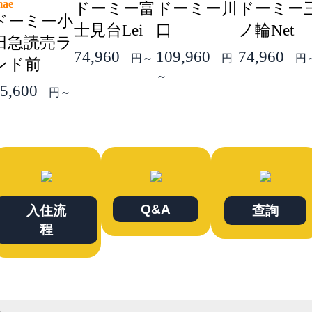
mae
ドーミー富
ドーミー川
ドーミー
ドーミー小
士見台Lei
口
ノ輪Net
田急読売ラ
74,960
109,960
74,960
円～
円
円
ンド前
～
5,600
円～
Q&A
入住流
查詢
程