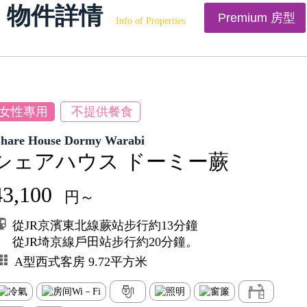
物件詳情
Premium 房型
Info of Properties
女性專用
不提供餐食
Share House Dormy Warabi
シェアハウス ドーミー蕨
43,100
円～
從JR京濱東北線蕨站步行約13分鐘
從JR埼京線戶田站步行約20分鐘。
A型西式客房 9.72平方米