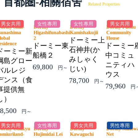
首都圏-相關宿舍
Related Properties
男女共用
女性專用
女性專用
男女共用
ormy Shin-
Dormy
Dormy
Dormy Fuchu
sunashima
Higashifunabashi
Kamishakujii
Community
lobal
2
House
ドーミー上
esidence
ドーミー東
ドーミー
石神井(か
ドーミー新
船橋２
中コミュ
みしゃく
綱島グロー
ニティハ
69,800
円～
じい)
バルレジ
ウス
デンス（食
78,700
円～
79,960
円
事提供無
し）
8,500
円～
男女共用
女性專用
男女共用
男性專用
ormy Odakyu
Dormy
Dormy
Dormy Minow
omiuriland-
Hujimidai Lei
Kawaguchi
Net