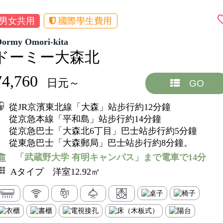
男女共用
國際學生費用
Dormy Omori-kita
ドーミー大森北
74,760
日元～
GO
從JR京濱東北線「大森」站步行約12分鐘
從京急本線「平和島」站步行約14分鐘
從京急巴士「大森北6丁目」巴士站步行約5分鐘
從東急巴士「大森郵局」巴士站步行約8分鐘。
「武蔵野大学 有明キャンパス」まで電車で14分
Aタイプ 洋室12.92㎡