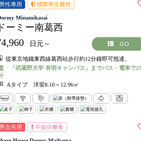
男性專用
國際學生費用
Dormy Minamikasai
ドーミー南葛西
74,960
日元～
GO
從東京地鐵東西線葛西站步行約12分鐘即可抵達。
「武蔵野大学 有明キャンパス」までバス・電車で2
分
Aタイプ 洋室8.10～12.96㎡
男女共用
不提供餐食
Share House Dormy Maihama