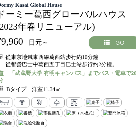
Dormy Kasai Global House
ドーミー葛西グローバルハウス
(2023年春リニューアル)
79,960
日元～
GO
從東京地鐵東西線葛西站步行約10分鐘
從都營巴士中葛西五丁目巴士站步行約2分鐘。
「武蔵野大学 有明キャンパス」までバス・電車で2
分
Bタイプ 洋室11.34㎡