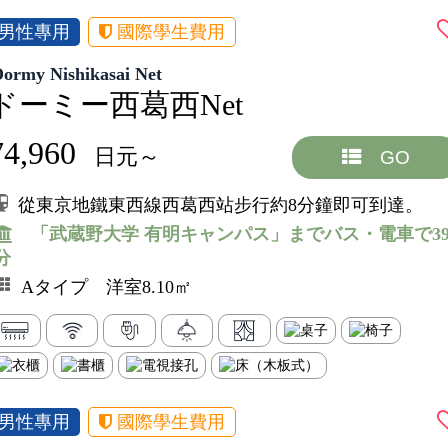
男性專用
國際學生費用
Dormy Nishikasai Net
ドーミー西葛西Net
74,960
日元～
GO
從東京地鐵東西線西葛西站步行約8分鐘即可到達。
「武蔵野大学 有明キャンパス」までバス・電車で3
分
Aタイプ 洋室8.10㎡
男性專用
國際學生費用