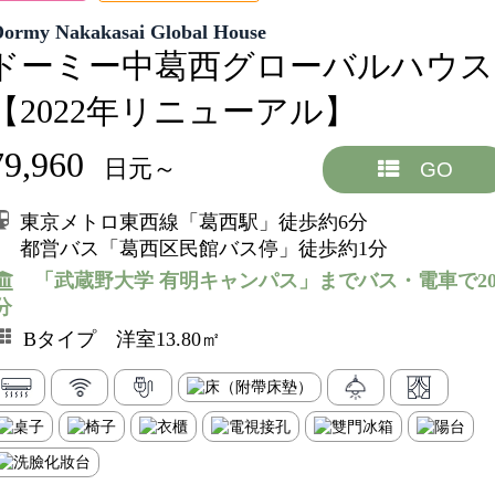
Dormy Nakakasai Global House
ドーミー中葛西グローバルハウス
【2022年リニューアル】
79,960
日元～
GO
東京メトロ東西線「葛西駅」徒歩約6分
都営バス「葛西区民館バス停」徒歩約1分
「武蔵野大学 有明キャンパス」までバス・電車で2
分
Bタイプ 洋室13.80㎡