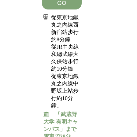
GO
從東京地鐵
丸之內線西
新宿站步行
約8分鐘
從JR中央線
和總武線大
久保站步行
約10分鐘
從東京地鐵
丸之內線中
野坂上站步
行約10分
鐘。
「武蔵野
大学 有明キャ
ンパス」まで
電車で28分