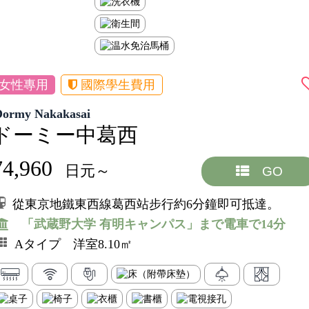
女性專用
國際學生費用
Dormy Nakakasai
ドーミー中葛西
74,960
日元～
GO
從東京地鐵東西線葛西站步行約6分鐘即可抵達。
「武蔵野大学 有明キャンパス」まで電車で14分
Aタイプ 洋室8.10㎡