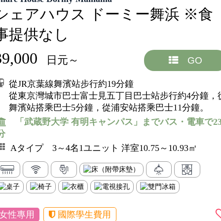
シェアハウス ドーミー舞浜 ※食
事提供なし
39,000
日元～
GO
從JR京葉線舞濱站步行約19分鐘
從東京灣城市巴士富士見五丁目巴士站步行約4分鐘，
舞濱站搭乘巴士5分鐘，從浦安站搭乘巴士11分鐘。
「武蔵野大学 有明キャンパス」までバス・電車で2
分
Aタイプ 3～4名1ユニット 洋室10.75～10.93㎡
女性專用
國際學生費用