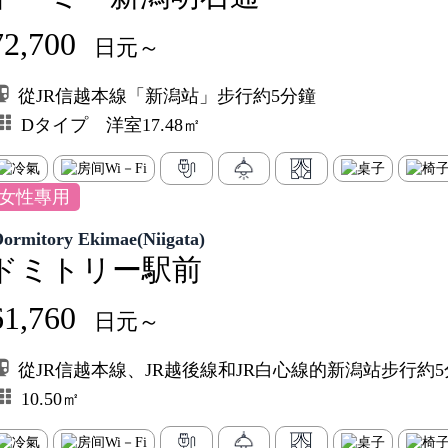
72,700
日元～
從JR信越本線「新潟站」步行約5分鐘
Dタイプ 洋室17.48㎡
女性專用
Dormitory Ekimae(Niigata)
ドミトリー駅前
61,760
日元～
從JR信越本線、JR越後線和JR白心線的新潟站步行約
10.50㎡