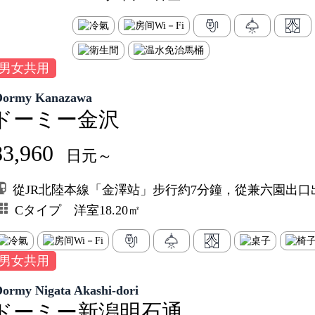
男女共用
Dormy Kanazawa
ドーミー金沢
83,960
日元～
從JR北陸本線「金澤站」步行約7分鐘，從兼六園出口
Cタイプ 洋室18.20㎡
男女共用
Dormy Nigata Akashi-dori
ドーミー新潟明石通