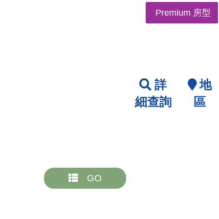
Premium 房型
詳
地
細查詢
區
GO