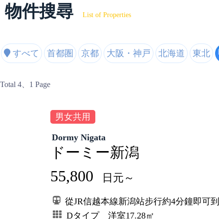
物件搜尋
List of Properties
すべて
首都圏
京都
大阪・神戸
北海道
東北
Total 4
、1 Page
男女共用
Dormy Nigata
ドーミー新潟
55,800
日元～
從JR信越本線新潟站步行約4分鐘即可
Dタイプ 洋室17.28㎡