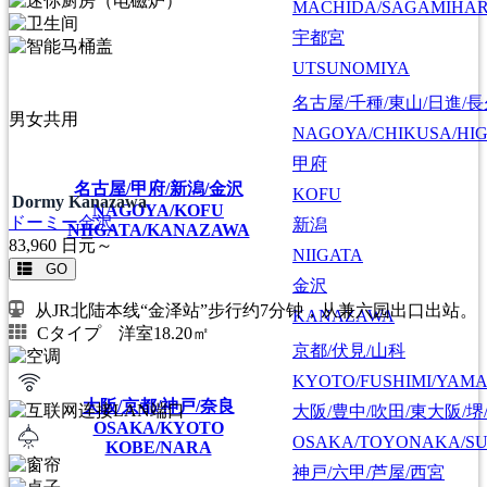
MACHIDA/SAGAMIHAR
宇都宮
UTSUNOMIYA
名古屋/千種/東山/日進/
男女共用
NAGOYA/CHIKUSA/HI
甲府
名古屋/甲府/新潟/金沢
KOFU
Dormy Kanazawa
NAGOYA/KOFU
ドーミー金沢
新潟
NIIGATA/KANAZAWA
83,960
日元～
NIIGATA
GO
金沢
从JR北陆本线“金泽站”步行约7分钟，从兼六园出口出站。
KANAZAWA
Cタイプ 洋室18.20㎡
京都/伏見/山科
KYOTO/FUSHIMI/YAM
大阪/京都/神戸/奈良
大阪/豊中/吹田/東大阪/堺
OSAKA/KYOTO
OSAKA/TOYONAKA/SU
KOBE/NARA
神戸/六甲/芦屋/西宮