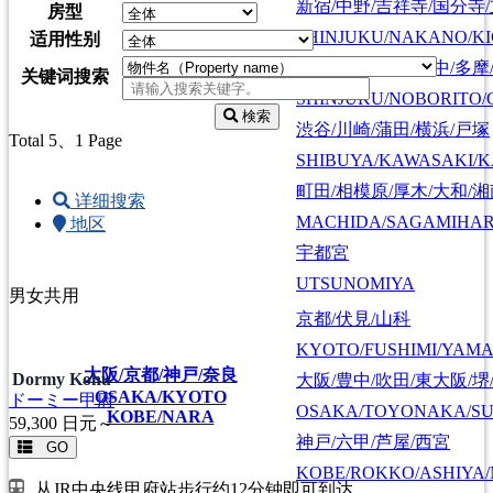
新宿/中野/吉祥寺/国分寺
房型
SHINJUKU/NAKANO/KI
适用性别
新宿/登戸/調布/府中/多摩
关键词搜索
SHINJUKU/NOBORITO/
検索
渋谷/川崎/蒲田/横浜/戸塚
Total 5
、1 Page
SHIBUYA/KAWASAKI/
町田/相模原/厚木/大和/
详细搜索
MACHIDA/SAGAMIHAR
地区
宇都宮
UTSUNOMIYA
男女共用
京都/伏見/山科
KYOTO/FUSHIMI/YAM
大阪/京都/神戸/奈良
Dormy Kohu
大阪/豊中/吹田/東大阪/堺
OSAKA/KYOTO
ドーミー甲府
OSAKA/TOYONAKA/SU
KOBE/NARA
59,300
日元～
神戸/六甲/芦屋/西宮
GO
KOBE/ROKKO/ASHIYA/
从JR中央线甲府站步行约12分钟即可到达。