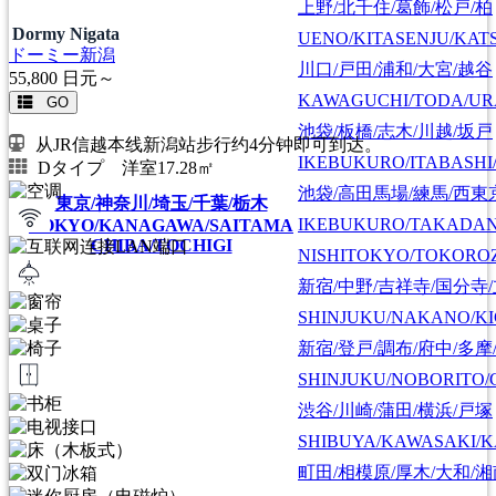
上野/北千住/葛飾/松戸/柏
Dormy Nigata
UENO/KITASENJU/KAT
ドーミー新潟
川口/戸田/浦和/大宮/越谷
55,800
日元～
KAWAGUCHI/TODA/UR
GO
池袋/板橋/志木/川越/坂戸
从JR信越本线新潟站步行约4分钟即可到达。
IKEBUKURO/ITABASHI
Dタイプ 洋室17.28㎡
池袋/高田馬場/練馬/西東
東京/神奈川/埼玉/千葉/栃木
IKEBUKURO/TAKADA
TOKYO/KANAGAWA/SAITAMA
CHIBA/TOCHIGI
NISHITOKYO/TOKORO
新宿/中野/吉祥寺/国分寺
SHINJUKU/NAKANO/KI
新宿/登戸/調布/府中/多摩
SHINJUKU/NOBORITO/
渋谷/川崎/蒲田/横浜/戸塚
SHIBUYA/KAWASAKI/
町田/相模原/厚木/大和/