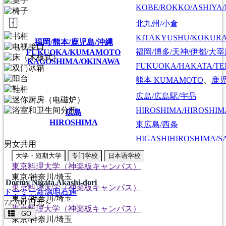
KOBE/ROKKO/ASHIYA/
北九州/小倉
KITAKYUSHU/KOKUR
福岡/熊本/鹿児島/沖縄
福岡/博多/天神/伊都/大
FUKUOKA/KUMAMOTO
KAGOSHIMA/OKINAWA
FUKUOKA/HAKATA/TEN
熊本
KUMAMOTO
、
鹿
広島/広島駅/宇品
HIROSHIMA/HIROSHIMA
広島
HIROSHIMA
東広島/西条
HIGASHIHIROSHIMA/SA
男女共用
大学・短期大学
专门学校
日本语学校
東京料理大学（神楽板キャンパス）
東京/神奈川/埼玉
Dormy Nigata Akashi-dori
東京料理大学（神楽板キャンパス）
ドーミー新潟明石通
東京/神奈川/埼玉
72,700
日元～
東京料理大学（神楽板キャンパス）
GO
東京/神奈川/埼玉