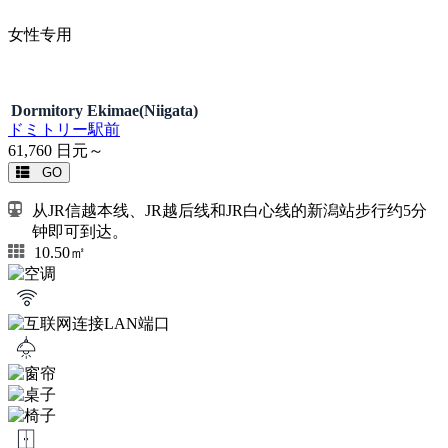
女性专用
Dormitory Ekimae(Niigata)
ドミトリー駅前
61,760
日元～
GO
从JR信越本线、JR越后线和JR白心线的新潟站步行约5分
钟即可到达。
10.50㎡