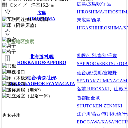
広島/広島駅/宇品
Cタイプ 洋室16.24㎡
HIROSHIMA/HIROSHIMA
広島
HIROSHIMA
東広島/西条
HIGASHIHIROSHIMA/SA
按地区搜索
札幌/江別/当別/千歳
北海道/札幌
HOKKAIDO/SAPPORO
SAPPORO/EBETSU/TOB
仙台/泉/長町/宮城野
仙台/青森/山形
SENDAI/IZUMI/NAGAM
SENDAI/AOMORI/YAMAGATA
弘前
HIROSAKI
、
山形
Y
首都圏全域
SHUTOKEN ZENNIKI
江戸川/葛西/市川/船橋/
男女共用
EDOGAWA/KASAI/ICHI