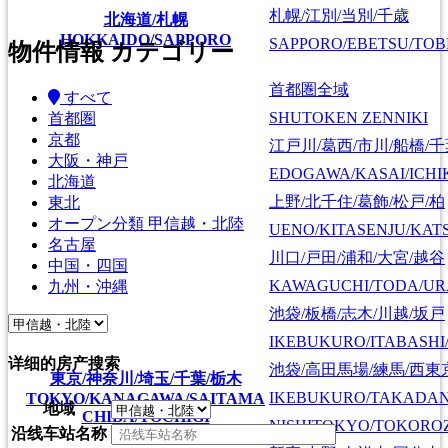
札幌/江別/当別/千歳
北海道/札幌
HOKKAIDO/SAPPORO
SAPPORO/EBETSU/TOB
物件情報 カテゴリー
首都圏全域
すべて
SHUTOKEN ZENNIKI
首都圏
京都
江戸川/葛西/市川/船橋/
大阪・神戸
EDOGAWA/KASAI/ICHI
北海道
上野/北千住/葛飾/松戸/柏
東北
オープン分類
甲信越・北陸
UENO/KITASENJU/KAT
名古屋
川口/戸田/浦和/大宮/越谷
中国・四国
KAWAGUCHI/TODA/UR
九州・沖縄
池袋/板橋/志木/川越/坂戸
IKEBUKURO/ITABASHI
详细的房产搜索
池袋/高田馬場/練馬/西東
東京/神奈川/埼玉/千葉/栃木
IKEBUKURO/TAKADA
TOKYO/KANAGAWA/SAITAMA
地域
CHIBA/TOCHIGI
NISHITOKYO/TOKORO
沿线车站名称