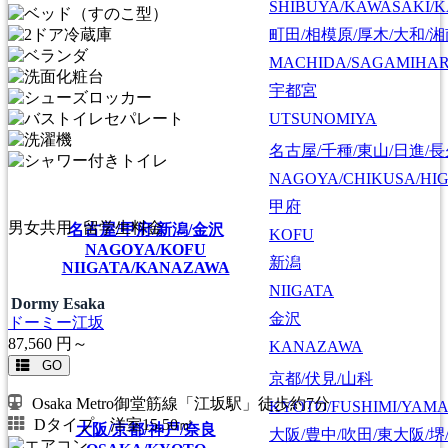
SHIBUYA/KAWASAKI/
町田/相模原/厚木/大和/
MACHIDA/SAGAMIHAR
宇都宮
UTSUNOMIYA
名古屋/千種/東山/日進/
NAGOYA/CHIKUSA/HI
甲府
男女共用
留学生料金
名古屋/甲府/新潟/金沢
KOFU
NAGOYA/KOFU
新潟
NIIGATA/KANAZAWA
NIIGATA
Dormy Esaka
金沢
ドーミー江坂
87,560
円～
KANAZAWA
GO
京都/伏見/山科
Osaka Metro御堂筋線「江坂駅」徒歩約7分
KYOTO/FUSHIMI/YAM
Dタイプ 洋室15.50㎡
大阪/京都/神戸/奈良
大阪/豊中/吹田/東大阪/堺