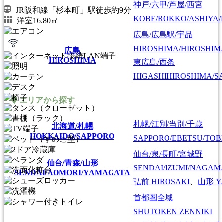
神戸/六甲/芦屋/西宮
JR阪和線「杉本町」駅徒歩約9分
KOBE/ROKKO/ASHIYA/
洋室16.80㎡
広島/広島駅/宇品
HIROSHIMA/HIROSHIMA
広島
HIROSHIMA
東広島/西条
HIGASHIHIROSHIMA/SA
エリアから探す
札幌/江別/当別/千歳
北海道/札幌
HOKKAIDO/SAPPORO
SAPPORO/EBETSU/TOB
仙台/泉/長町/宮城野
仙台/青森/山形
SENDAI/IZUMI/NAGAM
SENDAI/AOMORI/YAMAGATA
弘前
HIROSAKI
、
山形
Y
首都圏全域
SHUTOKEN ZENNIKI