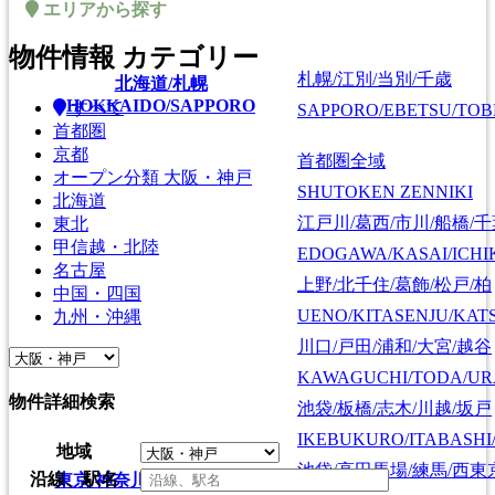
エリアから探す
物件情報 カテゴリー
札幌/江別/当別/千歳
北海道/札幌
HOKKAIDO/SAPPORO
すべて
SAPPORO/EBETSU/TOB
首都圏
京都
首都圏全域
オープン分類
大阪・神戸
SHUTOKEN ZENNIKI
北海道
江戸川/葛西/市川/船橋/
東北
甲信越・北陸
EDOGAWA/KASAI/ICHI
名古屋
上野/北千住/葛飾/松戸/柏
中国・四国
UENO/KITASENJU/KAT
九州・沖縄
川口/戸田/浦和/大宮/越谷
KAWAGUCHI/TODA/UR
物件詳細検索
池袋/板橋/志木/川越/坂戸
IKEBUKURO/ITABASHI
地域
池袋/高田馬場/練馬/西東
沿線、駅名
東京/神奈川/埼玉/千葉/栃木