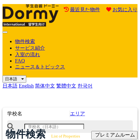
最近見た物件
お気に入り
Mobile
Menu
物件検索
サービス紹介
入室の流れ
FAQ
ニュース＆トピックス
日本語
日本語
English
简体中文
繁體中文
한국어
学校名
エリア
物件検索
プレミアムルーム
List of Properties