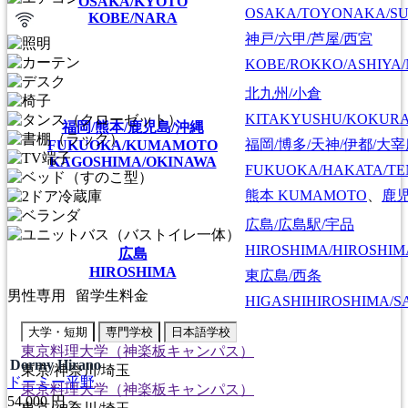
OSAKA/KYOTO
OSAKA/TOYONAKA/SU
KOBE/NARA
神戸/六甲/芦屋/西宮
KOBE/ROKKO/ASHIYA/
北九州/小倉
KITAKYUSHU/KOKUR
福岡/熊本/鹿児島/沖縄
福岡/博多/天神/伊都/大
FUKUOKA/KUMAMOTO
KAGOSHIMA/OKINAWA
FUKUOKA/HAKATA/TEN
熊本
KUMAMOTO
、
鹿
広島/広島駅/宇品
HIROSHIMA/HIROSHIMA
広島
HIROSHIMA
東広島/西条
男性専用
留学生料金
HIGASHIHIROSHIMA/SA
大学・短期
専門学校
日本語学校
東京料理大学（神楽板キャンパス）
Dormy Hirano
東京/神奈川/埼玉
ドーミー平野
東京料理大学（神楽板キャンパス）
54,000
円～