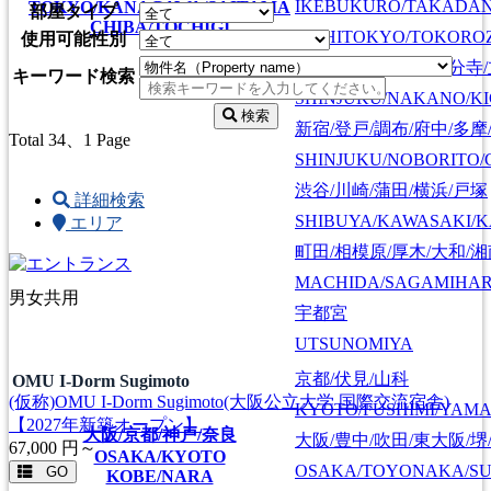
IKEBUKURO/TAKADA
TOKYO/KANAGAWA/SAITAMA
部屋タイプ
CHIBA/TOCHIGI
NISHITOKYO/TOKORO
使用可能性別
新宿/中野/吉祥寺/国分寺
キーワード検索
SHINJUKU/NAKANO/KI
検索
新宿/登戸/調布/府中/多摩
Total 34
、1 Page
SHINJUKU/NOBORITO/
渋谷/川崎/蒲田/横浜/戸塚
詳細検索
SHIBUYA/KAWASAKI/
エリア
町田/相模原/厚木/大和/
MACHIDA/SAGAMIHAR
男女共用
宇都宮
UTSUNOMIYA
京都/伏見/山科
OMU I-Dorm Sugimoto
(仮称)OMU I-Dorm Sugimoto(大阪公立大学 国際交流宿舎)
KYOTO/FUSHIMI/YAM
【2027年新築オープン】
大阪/京都/神戸/奈良
大阪/豊中/吹田/東大阪/堺
67,000
円～
OSAKA/KYOTO
OSAKA/TOYONAKA/SU
GO
KOBE/NARA