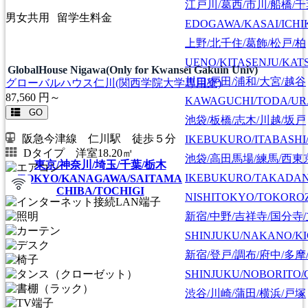
江戸川/葛西/市川/船橋/
男女共用
留学生料金
EDOGAWA/KASAI/ICHI
上野/北千住/葛飾/松戸/柏
UENO/KITASENJU/KAT
GlobalHouse Nigawa(Only for Kwansei Gakuin Univ)
川口/戸田/浦和/大宮/越谷
グローバルハウス仁川(関西学院大学専用寮)
87,560
円～
KAWAGUCHI/TODA/UR
GO
池袋/板橋/志木/川越/坂戸
阪急今津線 仁川駅 徒歩５分
IKEBUKURO/ITABASHI
Dタイプ 洋室18.20㎡
池袋/高田馬場/練馬/西東
東京/神奈川/埼玉/千葉/栃木
IKEBUKURO/TAKADA
TOKYO/KANAGAWA/SAITAMA
CHIBA/TOCHIGI
NISHITOKYO/TOKORO
新宿/中野/吉祥寺/国分寺
SHINJUKU/NAKANO/KI
新宿/登戸/調布/府中/多摩
SHINJUKU/NOBORITO/
渋谷/川崎/蒲田/横浜/戸塚